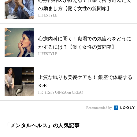
心療内科医が教える！仕事で落ち込んだ夫
の励まし方【働く女性の質問箱】
LIFESTYLE
心療内科に聞く！職場での気疲れをどうに
かするには？【働く女性の質問箱】
LIFESTYLE
上質な眠りも美髪ケアも！ 銀座で体感する
ReFa
PR（ReFa GINZA on CREA）
Recommended by
「メンタルヘルス」の人気記事