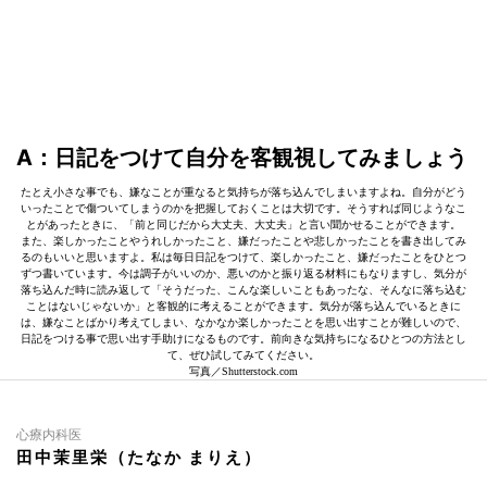
A：日記をつけて自分を客観視してみましょう
たとえ小さな事でも、嫌なことが重なると気持ちが落ち込んでしまいますよね。自分がどう
いったことで傷ついてしまうのかを把握しておくことは大切です。そうすれば同じようなこ
とがあったときに、「前と同じだから大丈夫、大丈夫」と言い聞かせることができます。
また、楽しかったことやうれしかったこと、嫌だったことや悲しかったことを書き出してみ
るのもいいと思いますよ。私は毎日日記をつけて、楽しかったこと、嫌だったことをひとつ
ずつ書いています。今は調子がいいのか、悪いのかと振り返る材料にもなりますし、気分が
落ち込んだ時に読み返して「そうだった、こんな楽しいこともあったな、そんなに落ち込む
ことはないじゃないか」と客観的に考えることができます。気分が落ち込んでいるときに
は、嫌なことばかり考えてしまい、なかなか楽しかったことを思い出すことが難しいので、
日記をつける事で思い出す手助けになるものです。前向きな気持ちになるひとつの方法とし
て、ぜひ試してみてください。
写真／Shutterstock.com
心療内科医
田中茉里栄（たなか まりえ）