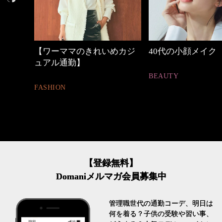
れ
【ワーママのきれいめカジ
40代の小顔メイク
ュアル通勤】
BEAUTY
FASHION
【登録無料】
Domaniメルマガ会員募集中
管理職世代の通勤コーデ、明日は
何を着る？子供の受験や習い事、