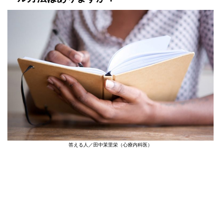
答える人／田中茉里栄（心療内科医）