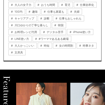
大人の女子力
おうち時間
育児
仕事効率化
100均
趣味
仕事も家庭も
夫婦
キャリアアップ
診断
仕事もおしゃれも
川口ゆかりの丁寧な暮らし
韓国
お料理レシピ代用
デジタル苦手
iPhone使い方
LINE使い方
#ワーママあるある劇場
大人かっこいい
時短
女の時間割
時事ネタ
文房具