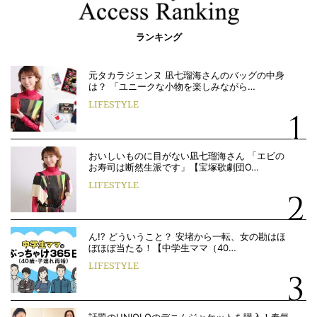
ランキング
元タカラジェンヌ 凪七瑠海さんのバッグの中身
は？ 「ユニークな小物を楽しみながら…
LIFESTYLE
おいしいものに目がない凪七瑠海さん 「エビの
お寿司は断然生派です」【宝塚歌劇団O…
LIFESTYLE
ん!? どういうこと？ 安堵から一転、女の勘はほ
ぼほぼ当たる！【中学生ママ（40…
LIFESTYLE
話題のUNIQLOのデニムジャケットを購入！春気