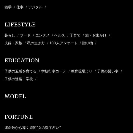
雑学
仕事
デジタル
/
/
/
LIFESTYLE
暮らし
フード
エンタメ
ヘルス
子育て
旅・お出かけ
/
/
/
/
/
/
夫婦・家族
私の生き方
100人アンケート
贈り物
/
/
/
/
EDUCATION
子供の五感を育てる
学校行事コーデ
教育現場より
子供の習い事
/
/
/
/
子供の進路・学校
/
MODEL
FORTUNE
運命数から導く週間“女の数字占い”