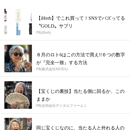
【iHerb】でこれ買って！SNSでバズってる
〝GOLD〟サプリ
PR(iHerb)
８月のロト6はこの方法で買え!!６つの数字
が『完全一致』する方法
PR(株式会社MURA)
【宝くじの裏技】当たる側に回るか、この
ままか
PR(合同会社デジタルファーム )
同じ宝くじなのに、当たる人と外れる人の