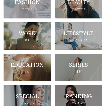
FASHION
BEAUTY
ファッション
ビューティ
WORK
LIFESTYLE
働く
ライフスタイル
EDUCATION
SERIES
学び
連載
SPECIAL
RANKING
スペシャル
ランキング