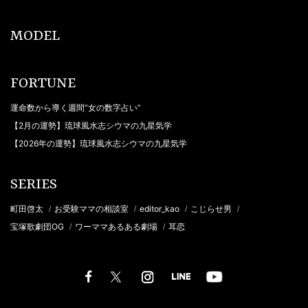
MODEL
FORTUNE
運命数から導く週間“女の数字占い”
【2月の運勢】琉球風水志シウマの九星気学
【2026年の運勢】琉球風水志シウマの九星気学
SERIES
町田啓太
お受験ママの相談室
editor_kao
こじらせ男
/
/
/
/
宝塚歌劇団OG
ワーママあるある劇場
耳恋
/
/