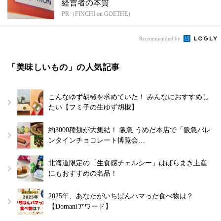
経営者の本質
PR（FINCHI on GOETHE）
Recommended by
「美味しいもの」の人気記事
こんなゆず胡椒を求めていた！ みんなにおすすめし
たい【フミ子の生ゆず胡椒】
約3000種類が大集結！ 阪急 うめだ本店で「阪急バレ
ンタインチョコレート博覧会…
北海道限定の「生食感チェルシー」はばらまき土産
にもおすすめの名品！
2025年、あなたがいちばんハマった食べ物は？
【Domaniアワード】