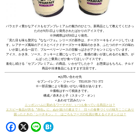
バラエティ豊かなアイスもセブンプレミアムの魅力のひとつ。新商品として教えてくださっ
たのが9月1日より発売されたばかりのアイスです。
※沖縄県は9月8日より発売。
「見た目も味も贅沢な〝ななパフェ〟シリーズの新作は、チーズケーキをイメージしていま
す。レアチーズ風味のアイスとベイクドチーズケーキ風味のかき氷、ふたつのチーズの味わ
いが楽しめる一品で、ブルーベリーソースの甘酸っぱさがアクセントになっています。
アイス、かき氷、ソース、クッキーと層になっていて、食感の違いが楽しめるのも魅力。が
んばったご褒美にぜひ食べてほしいアイスです」
進化し続ける「セブンプレミアム」の商品、いかがでしたか？ お惣菜はもちろん、チルド
商品や冷凍食品にもますます注目です。
●お問い合わせ先
セブン‐イレブン・ジャパン TEL0120･711･372
※一部店舗により取扱いがない場合があります。
※価格はすべて税抜きです。
構成／赤木さと子（スタッフ・オン）
＜あわせて読みたい＞
ニッポンハムに勤めるワーママが、いつも食べている商品とは？
エスビー食品が誇る〝赤缶〟に、ぬか漬けの素まで！ 日々の食事づくりの味方ここにあり
困ったときの「シーチキン」！ はごろもフーズの社員が教えるイチオシとは？
Facebook
X
Line
Hatena