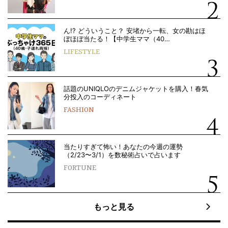
ん!? どういうこと？ 安堵から一転、女の勘はほ
ぼほぼ当たる！【中学生ママ（40…
LIFESTYLE
話題のUNIQLOのデニムジャケットを購入！春気
分投入のコーディネート
FASHION
当たりすぎて怖い！あなたの今週の運勢
（2/23〜3/1）を数秘術占いで占います
FORTUNE
もっと見る