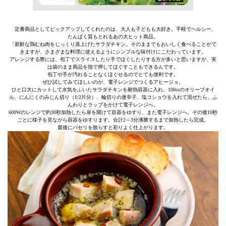
定番商品としてピックアップしてくれたのは、大人も子どもも大好き。手軽でヘルシー、
たんぱく質もとれるあの大ヒット商品。
「新鮮な鶏むね肉をじっくり蒸上げたサラダチキン。そのままでもおいしく食べることがで
きますが、さまざまな料理に使えるようにシンプルな味付けにこだわっています。
アレンジする際には、包丁でスライスしたり手でほぐしたりする方が多いと思いますが、実
は袋のまま商品を指で押してほぐすこともできるんです。
包丁や手が汚れることなくほぐせるのでとても便利です。
ぜひ試してみてほしいのが、電子レンジでつくるアヒージョ。
ひと口大にカットして水気をふいたサラダチキンを耐熱容器に入れ、100ccのオリーブオイ
ル、にんにくのみじん切り（1/2片分）、輪切りの唐辛子、塩コショウを入れて混ぜたら、ふ
んわりとラップをかけて電子レンジへ。
600Wのレンジで約30秒加熱したら扉を開けて容器をゆすり、また電子レンジへ。その後10秒
ごとに様子を見ながら容器をゆすります。合計2～3分沸騰するまで加熱したら完成。
最後にパセリを散らすと彩りよく仕上がります。