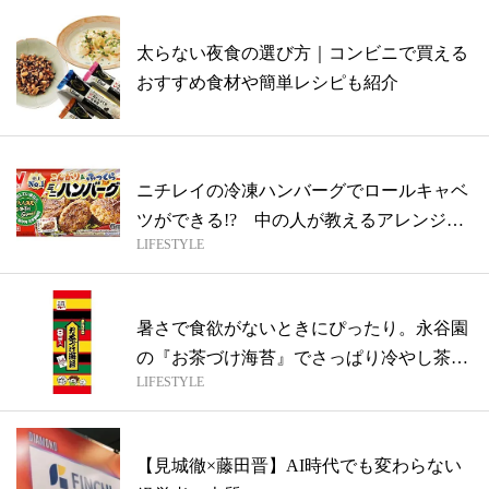
太らない夜食の選び方｜コンビニで買える
おすすめ食材や簡単レシピも紹介
ニチレイの冷凍ハンバーグでロールキャベ
ツができる!? 中の人が教えるアレンジレ
LIFESTYLE
シ...
暑さで食欲がないときにぴったり。永谷園
の『お茶づけ海苔』でさっぱり冷やし茶づ
LIFESTYLE
け【...
【見城徹×藤田晋】AI時代でも変わらない