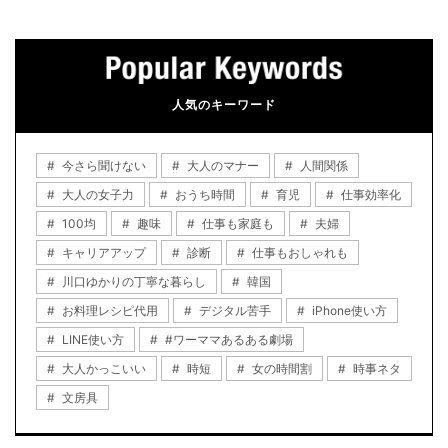
人気のキーワード
今さら聞けない
大人のマナー
人間関係
大人の女子力
おうち時間
育児
仕事効率化
100均
趣味
仕事も家庭も
夫婦
キャリアアップ
診断
仕事もおしゃれも
川口ゆかりの丁寧な暮らし
韓国
お料理レシピ代用
デジタル苦手
iPhone使い方
LINE使い方
#ワーママあるある劇場
大人かっこいい
時短
女の時間割
時事ネタ
文房具