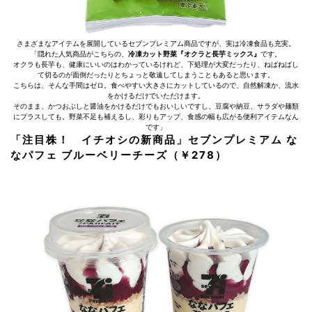
さまざまなアイテムを展開しているセブンプレミアム商品ですが、実は冷凍食品も充実。
「隠れた人気商品がこちらの、
冷凍カット野菜『オクラと長芋ミックス』
です。
オクラも長芋も、健康にいいのはわかっているけれど、下処理が大変だったり、ねばねばし
て切るのが面倒だったりとちょっと敬遠してしまうこともあると思います。
こちらは、そんな手間はゼロ。食べやすい大きさにカットしているので、自然解凍か、流水
をかけるだけでいただけます。
そのまま、かつおぶしと醤油をかけるだけでもおいしいですし、豆腐や納豆、サラダや麺類
にプラスしても。野菜不足も補えるし、彩りもアップ、食感の幅も広がる便利アイテムなん
です」
「注目株！ イチオシの新商品」セブンプレミアム な
なパフェ ブルーベリーチーズ（￥278）