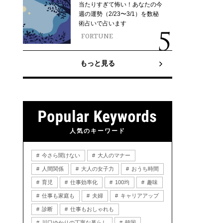
当たりすぎて怖い！あなたの今
週の運勢（2/23〜3/1）を数秘
術占いで占います
FORTUNE
もっと見る
人気のキーワード
今さら聞けない
大人のマナー
人間関係
大人の女子力
おうち時間
育児
仕事効率化
100均
趣味
仕事も家庭も
夫婦
キャリアアップ
診断
仕事もおしゃれも
川口ゆかりの丁寧な暮らし
韓国