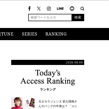
検索
RTUNE
SERIES
RANKING
2026.08.06
ランキング
元タカラジェンヌ 凪七瑠海さ
んのバッグの中身は？ 「ユニ