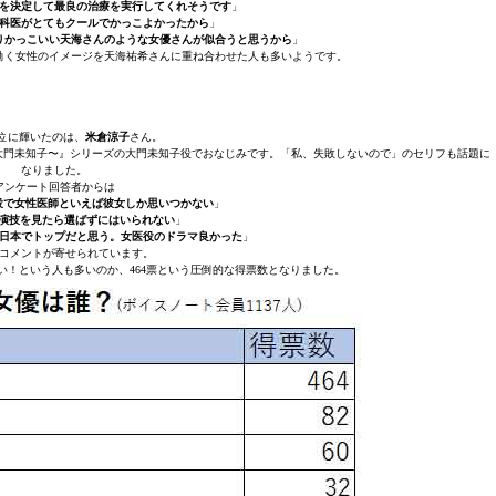
を決定して最良の治療を実行してくれそうです
」
科医がとてもクールでかっこよかったから
」
りかっこいい天海さんのような女優さんが似合うと思うから
」
働く女性のイメージを天海祐希さんに重ね合わせた人も多いようです。
位に輝いたのは、
米倉涼子
さん。
大門未知子〜』シリーズの大門未知子役でおなじみです。「私、失敗しないので」のセリフも話題に
なりました。
アンケート回答者からは
役で女性医師といえば彼女しか思いつかない
」
演技を見たら選ばずにはいられない
」
日本でトップだと思う。女医役のドラマ良かった
」
コメントが寄せられています。
い！という人も多いのか、464票という圧倒的な得票数となりました。