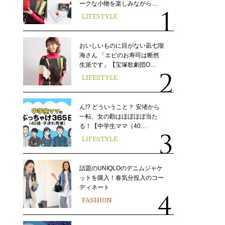
ークな小物を楽しみながら…
LIFESTYLE
おいしいものに目がない凪七瑠
海さん 「エビのお寿司は断然
生派です」【宝塚歌劇団O…
LIFESTYLE
ん!? どういうこと？ 安堵から
一転、女の勘はほぼほぼ当た
る！【中学生ママ（40…
LIFESTYLE
話題のUNIQLOのデニムジャケ
ットを購入！春気分投入のコー
ディネート
FASHION