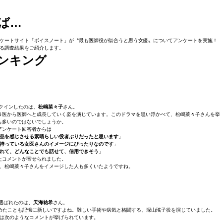
ば…
ケートサイト「ボイスノート」が〝最も医師役が似合うと思う女優〟についてアンケートを実施！
る調査結果をご紹介します。
ンキング
クインしたのは、
松嶋菜々子
さん。
て研修医から医師へと成長していく姿を演じています。このドラマを思い浮かべて、松嶋菜々子さんを挙
も多いのではないでしょうか。
アンケート回答者からは
気品を感じさせる素晴らしい役者ぶりだったと思います
」
持っている女医さんのイメージにぴったりなのです
」
れて、どんなことでも話せて、信用できそう
」
たコメントが寄せられました。
、松嶋菜々子さんをイメージした人も多くいたようですね。
選ばれたのは、
天海祐希
さん。
めたことも記憶に新しいですよね。難しい手術や病気と格闘する、深山瑤子役を演じていました。
は次のようなコメントが挙げられています。