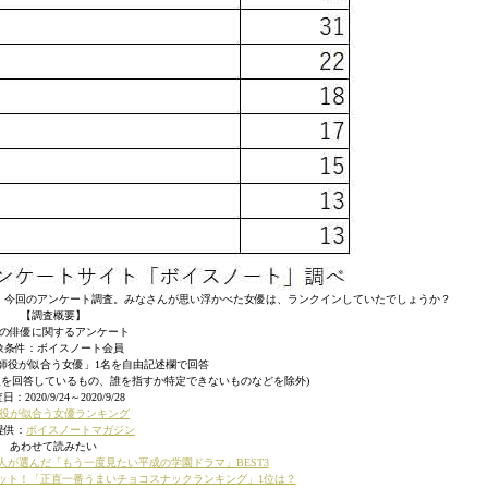
、今回のアンケート調査。みなさんが思い浮かべた女優は、ランクインしていたでしょうか？
【調査概要】
の俳優に関するアンケート
象条件：ボイスノート会員
師役が似合う女優」1名を自由記述欄で回答
数人を回答しているもの、誰を指すか特定できないものなどを除外)
日：2020/9/24～2020/9/28
役が似合う女優ランキング
提供：
ボイスノートマガジン
あわせて読みたい
0人が選んだ「もう一度見たい平成の学園ドラマ」BEST3
カット！「正直一番うまいチョコスナックランキング」1位は？