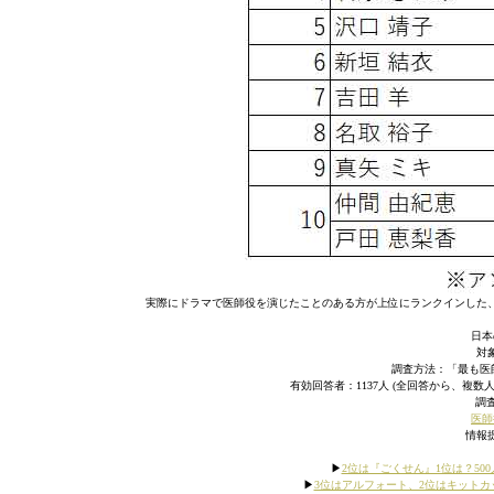
実際にドラマで医師役を演じたことのある方が上位にランクインした
日本
対
調査方法：「最も医
有効回答者：1137人 (全回答から、複
調査
医師
情報
▶︎
2位は『ごくせん』1位は？50
▶︎
3位はアルフォート、2位はキット