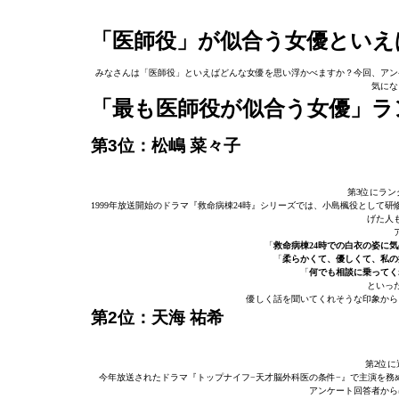
「医師役」が似合う女優といえ
みなさんは「医師役」といえばどんな女優を思い浮かべますか？今回、アン
気にな
「最も医師役が似合う女優」ラ
第3位：松嶋 菜々子
第3位にラン
1999年放送開始のドラマ『救命病棟24時』シリーズでは、小島楓役とし
げた人
「
救命病棟24時での白衣の姿に
「
柔らかくて、優しくて、私の
「
何でも相談に乗ってく
といっ
優しく話を聞いてくれそうな印象から
第2位：天海 祐希
第2位に
今年放送されたドラマ『トップナイフ−天才脳外科医の条件−』で主演を務
アンケート回答者から