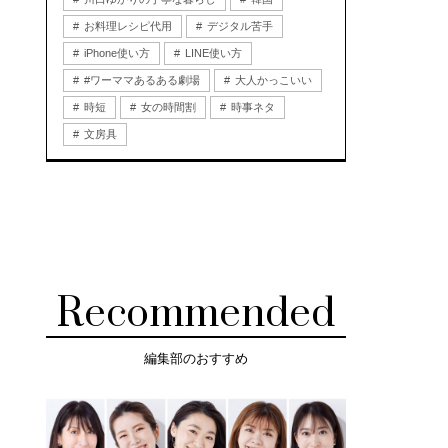
お料理レシピ代用
デジタル苦手
iPhone使い方
LINE使い方
#ワーママあるある劇場
大人かっこいい
時短
女の時間割
時事ネタ
文房具
Recommended
編集部のおすすめ