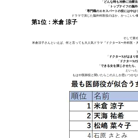
「
どんな時も冷静に治療法
「
トップナイフの脳外
「
専門職のエキスパートの役にはやは
ドラマで演じた脳外科医役のほか、かっこいい
第1位：米倉 涼子
そして第1
米倉涼子さんといえば、何と言っても大人気ドラマ『ドクターX〜外科医・
「
ドクターXがはまり
「
ドクターXの
「
できる女を演じさせたら、
といった
もはや医師役と聞いたらこの人しか思いつかな