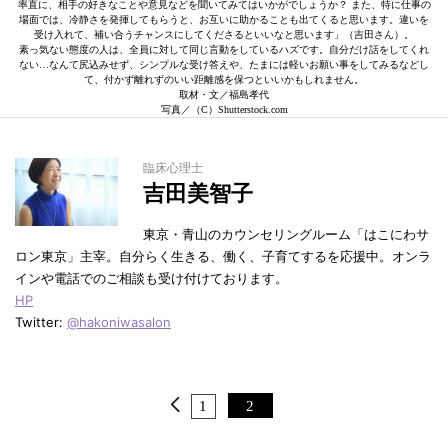
率直に、相手の好きなことや意見などを聞いてみてはいかがでしょうか？ また、特に仕事の
場面では、冷静さを発揮してもらうと、お互いに助かることも出てくると思います。違いを
受け入れて、補い合うチャンスにしてくださるといいなと思います」（吉田さん）。
素っ気ない態度の人は、全員に対して同じ言動をしているハズです。自分だけ話をしてくれ
ない…なんて尻込みせず、シンプルな受け答えや、たまには軽いお願い事をしてみるなどし
て、付かず離れずのいい距離感を保つといいかもしれません。
取材・文／福島孝代
写真／（C）Shutterstock.com
臨床心理士
吉田美智子
東京・青山のカウンセリングルーム「はこにわサ
ロン東京」主宰。自分らく生きる、働く、子育てするを応援中。オンラ
インや電話でのご相談も受け付けております。
HP
Twitter:
@hakoniwasalon
1
2