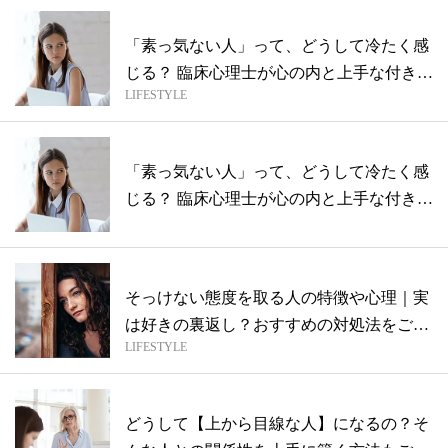
「素っ気ない人」って、どうして冷たく感
じる？ 臨床心理士が心の内と上手な付き合
LIFESTYLE
い...
「素っ気ない人」って、どうして冷たく感
じる？ 臨床心理士が心の内と上手な付き合
い...
そっけない態度を取る人の特徴や心理｜実
は好きの裏返し？おすすめの対処法をご紹
LIFESTYLE
介
どうして【上から目線な人】になるの？そ