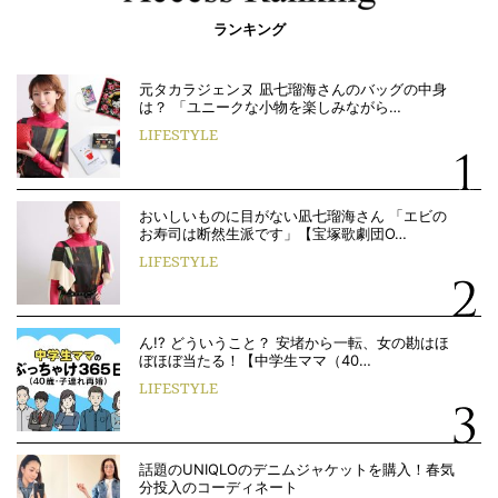
ランキング
元タカラジェンヌ 凪七瑠海さんのバッグの中身
は？ 「ユニークな小物を楽しみながら…
LIFESTYLE
おいしいものに目がない凪七瑠海さん 「エビの
お寿司は断然生派です」【宝塚歌劇団O…
LIFESTYLE
ん!? どういうこと？ 安堵から一転、女の勘はほ
ぼほぼ当たる！【中学生ママ（40…
LIFESTYLE
話題のUNIQLOのデニムジャケットを購入！春気
分投入のコーディネート