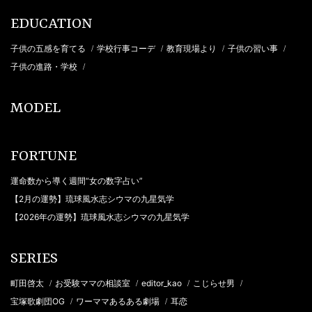
EDUCATION
子供の五感を育てる
学校行事コーデ
教育現場より
子供の習い事
/
/
/
/
子供の進路・学校
/
MODEL
FORTUNE
運命数から導く週間“女の数字占い”
【2月の運勢】琉球風水志シウマの九星気学
【2026年の運勢】琉球風水志シウマの九星気学
SERIES
町田啓太
お受験ママの相談室
editor_kao
こじらせ男
/
/
/
/
宝塚歌劇団OG
ワーママあるある劇場
耳恋
/
/