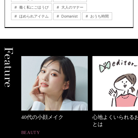
働く私にごほうび
大人のマナー
ほめられアイテム
Domanist
おうち時間
の時間
40代の小顔メイク
心地よくいられる
とは
BEAUTY