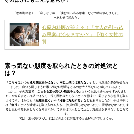
そのほかにもこんな意見が！
「思春期の息子」「寂しがり屋」「実は引っ込み思案」などの声がありました。
▼あわせて読みたい
心療内科医が答える！「大人の引っ込
み思案は治せますか？」【働く女性の
質…
素っ気ない態度を取られたときの対処法と
は？
「こちらはいつも通り態度をかえない。同じ土俵には立たない」
という意見が多数寄せられ
ました。自分も同じように素っ気ない態度をとるのは大人気ないと感じているよう。
しかし、その真逆で
「こちらも素っ気ない態度をとる」
という意見も少なからずありまし
た。やり返すという訳ではなく、深く関わりたくないという意味で、同じような態度を取る
ようです。ほかにも「
距離を置く」
や
「冷静に対処する」
などもありましたが、やはり中に
は
「無視」
という対処法を取り入れる人も。 挨拶の返しがなかったり、愛想がなかったりす
ると思わず無視をしたくなりますが、できれば大人として正しい対処法を取りたいところで
す。
では「素っ気ない人」にはどのように対処すると正解なのでしょうか。