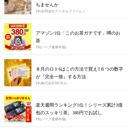
ちませんか
PR(合同会社デジタルファーム )
アマゾン1位「このお茶ガチです」噂のお
茶
PR(ハーブ健康本舗)
８月のロト6はこの方法で買え!!６つの数字
が『完全一致』する方法
PR(株式会社MURA)
楽天週間ランキング1位！シリーズ累計3億
包のスッキリ茶。380円でお試し
PR(ハーブ健康本舗)