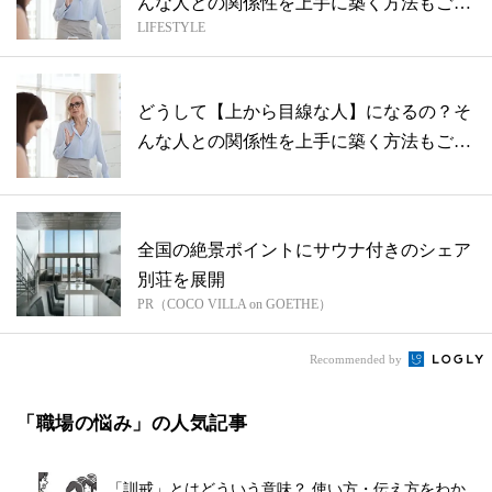
んな人との関係性を上手に築く方法もご紹
LIFESTYLE
介！
どうして【上から目線な人】になるの？そ
んな人との関係性を上手に築く方法もご紹
介！
全国の絶景ポイントにサウナ付きのシェア
別荘を展開
PR（COCO VILLA on GOETHE）
Recommended by
「職場の悩み」の人気記事
「訓戒」とはどういう意味？ 使い方・伝え方をわか