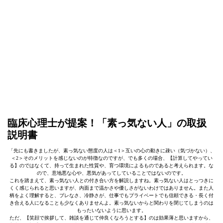
臨床心理士が提案！「素っ気ない人」の取扱
説明書
「先にも書きましたが、素っ気ない態度の人は＜1＞互いの心の動きに疎い（気づかない）、
＜2＞そのメリットを感じないのが特徴なのですが、でも多くの場合、【計算してやってい
る】のではなくて、持って生まれた性質や、育つ環境によるものであると考えられます。な
ので、意地悪な心や、悪気があってしていることではないのです。
これを踏まえて、素っ気ない人との付き合い方を解説しますね。素っ気ない人はとっつきに
くく感じられると思いますが、内面まで温かさや優しさがないわけではありません。また人
柄をよく理解すると、ブレなさ、冷静さが、仕事でもプライベートでも信頼できる・長く付
き合える人になることも少なくありませんよ。素っ気ないからと関わりを閉じてしまうのは
もったいないように思います。
ただ、【笑顔で挨拶して、雑談を通じて仲良くなろうとする】のは効果薄と思いますから、