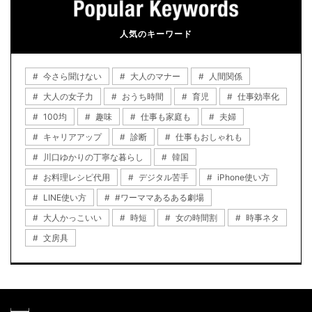
人気のキーワード
今さら聞けない
大人のマナー
人間関係
大人の女子力
おうち時間
育児
仕事効率化
100均
趣味
仕事も家庭も
夫婦
キャリアアップ
診断
仕事もおしゃれも
川口ゆかりの丁寧な暮らし
韓国
お料理レシピ代用
デジタル苦手
iPhone使い方
LINE使い方
#ワーママあるある劇場
大人かっこいい
時短
女の時間割
時事ネタ
文房具