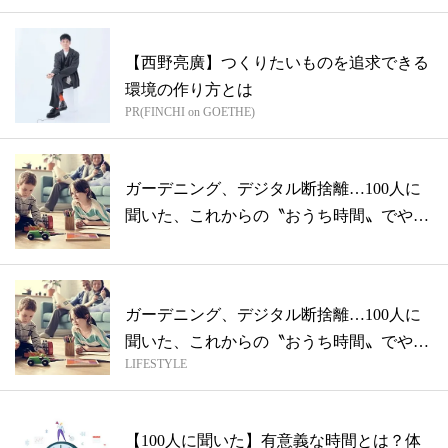
【西野亮廣】つくりたいものを追求できる
環境の作り方とは
PR(FINCHI on GOETHE)
ガーデニング、デジタル断捨離…100人に
聞いた、これからの〝おうち時間〟でやっ
て...
ガーデニング、デジタル断捨離…100人に
聞いた、これからの〝おうち時間〟でやっ
LIFESTYLE
て...
【100人に聞いた】有意義な時間とは？体