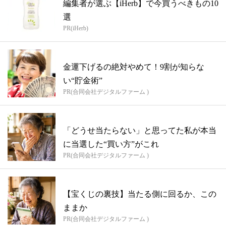
編集者が選ぶ【iHerb】で今買うべきもの10
選
PR(iHerb)
金運下げるの絶対やめて！9割が知らな
い“貯金術”
PR(合同会社デジタルファーム )
「どうせ当たらない」と思ってた私が本当
に当選した“買い方”がこれ
PR(合同会社デジタルファーム )
【宝くじの裏技】当たる側に回るか、この
ままか
PR(合同会社デジタルファーム )