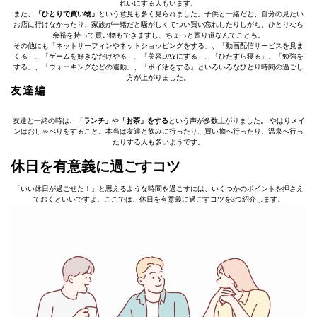
れいにする人もいます。
また、
「ひとりで買い物」
という意見も多く見られました。子供と一緒だと、自分の見たい
お店に行けなかったり、家族が一緒だと騒がしくてつい買い忘れしたりしがち。ひとりなら
余裕を持って買い物もできますし、ちょっと寄り道なんてことも。
その他にも「ネットサーフィンやネットショッピングをする」、「動画配信サービスを見ま
くる」、「ゲームを好きなだけやる」、「美容DAYにする」、「ひたすら寝る」、「勉強を
する」、「ウォーキングなどの運動」、「ポイ活をする」といろいろなひとり時間の過ごし
方が上がりました。
友達編
友達と一緒の時は、
「ランチ」
や
「お茶」をする
という声が多数上がりました。 やはりメイ
ンはおしゃべりをすること。本当は友達と飲みに行ったり、買い物へ行ったり、温泉へ行っ
たりする人も多いようです。
休日を有意義に過ごすコツ
「いい休日が過ごせた！」と思えるような時間を過ごすには、いくつかのポイントを押さえ
ておくといいですよ。ここでは、休日を有意義に過ごすコツを3つ紹介します。