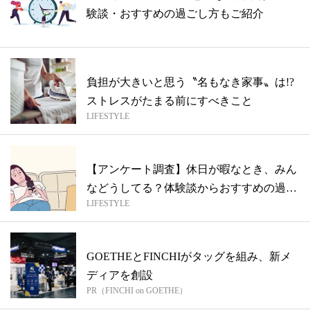
験談・おすすめの過ごし方もご紹介
負担が大きいと思う〝名もなき家事〟は!?
ストレスがたまる前にすべきこと
LIFESTYLE
【アンケート調査】休日が暇なとき、みん
などうしてる？体験談からおすすめの過ご
LIFESTYLE
し方...
GOETHEとFINCHIがタッグを組み、新メ
ディアを創設
PR（FINCHI on GOETHE）