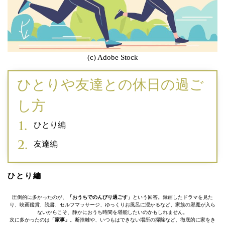
(c) Adobe Stock
ひとりや友達との休日の過ご
し方
ひとり編
友達編
ひとり編
圧倒的に多かったのが、
「おうちでのんびり過ごす」
という回答。録画したドラマを見た
り、映画鑑賞、読書、セルフマッサージ、ゆっくりお風呂に浸かるなど、家族の邪魔が入ら
ないからこそ、静かにおうち時間を堪能したいのかもしれません。
次に多かったのは
「家事」
。断捨離や、いつもはできない場所の掃除など、徹底的に家をき