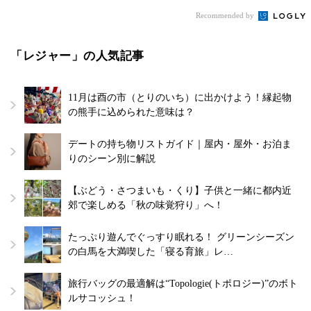
Recommended by
「レジャー」の人気記事
11月は酉の市（とりのいち）に出かけよう！縁起物
の熊手に込められた意味は？
デートの持ち物リストガイド｜屋内・屋外・お泊ま
りのシーン別に解説
【ぶどう・さつまいも・くり】子供と一緒に都内近
郊で楽しめる「秋の味覚狩り」へ！
たっぷり遊んでぐっすり眠れる！ グリーンシーズン
の白馬を大満喫した「寝る育旅」レ…
旅行バッグの最適解は“Topologie(トポロジー)”のボト
ルサコッシュ！