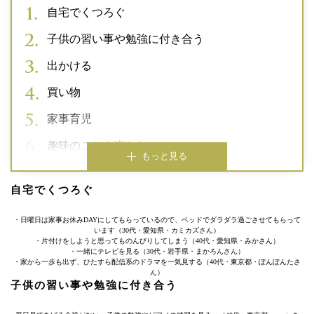
自宅でくつろぐ
子供の習い事や勉強に付き合う
出かける
買い物
家事育児
趣味のことを楽しむ
もっと見る
自宅でくつろぐ
・日曜日は家事お休みDAYにしてもらっているので、ベッドでダラダラ過ごさせてもらって
います（30代・愛知県・カミカズさん）
・片付けをしようと思ってものんびりしてしまう（40代・愛知県・みかさん）
・一緒にテレビを見る（30代・岩手県・まかろんさん）
・家から一歩も出ず、ひたすら配信系のドラマを一気見する（40代・東京都・ぽんぽんたさ
ん）
子供の習い事や勉強に付き合う