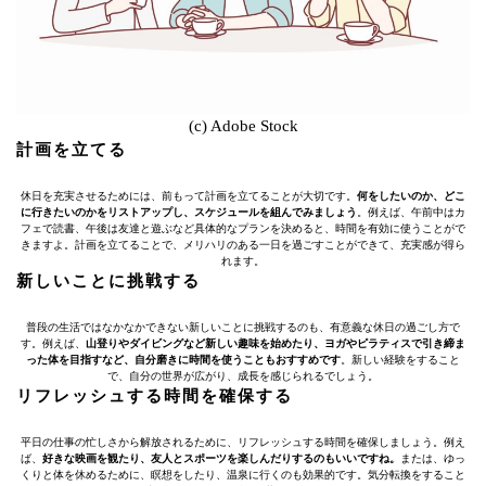
(c) Adobe Stock
計画を立てる
休日を充実させるためには、前もって計画を立てることが大切です。
何をしたいのか、どこ
に行きたいのかをリストアップし、スケジュールを組んでみましょう
。例えば、午前中はカ
フェで読書、午後は友達と遊ぶなど具体的なプランを決めると、時間を有効に使うことがで
きますよ。計画を立てることで、メリハリのある一日を過ごすことができて、充実感が得ら
れます。
新しいことに挑戦する
普段の生活ではなかなかできない新しいことに挑戦するのも、有意義な休日の過ごし方で
す。例えば、
山登りやダイビングなど新しい趣味を始めたり、ヨガやピラティスで引き締ま
った体を目指すなど、自分磨きに時間を使うこともおすすめです
。新しい経験をすること
で、自分の世界が広がり、成長を感じられるでしょう。
リフレッシュする時間を確保する
平日の仕事の忙しさから解放されるために、リフレッシュする時間を確保しましょう。例え
ば、
好きな映画を観たり、友人とスポーツを楽しんだりするのもいいですね。
または、ゆっ
くりと体を休めるために、瞑想をしたり、温泉に行くのも効果的です。気分転換をすること