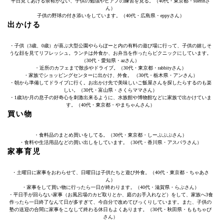
平日見てあげる余裕がない、子供の勉強やピアノの練習を見る。（40代・東京都・suerinさ
ん）
子供の野球の付き添いをしています。（40代・広島県・eppyさん）
出かける
・子供（3歳、0歳）が喜ぶ大型公園やららぽーと内の有料の遊び場に行って、子供の嬉しそ
うな顔を見てリフレッシュ。ランチは外食か、お弁当を作ったらピクニックにしています。
（30代・愛知県・azさん）
・近所のカフェまで散歩やドライブ。（30代・東京都・rabbityさん）
・家族でショッピングセンターに出かけ、外食。 （30代・栃木県・アンさん）
・朝から準備してドライブに行く。お出かけ先で美味しいご飯屋さんを探したらするのも楽
しい。（30代・富山県・さくらママさん）
・1歳3か月の息子の好奇心を刺激出来るように、水族館や博物館などに家族で出かけていま
す。（40代・東京都・やまちゃんさん）
買い物
・食料品のまとめ買いをしてる。（30代・東京都・しーぷぷぷさん）
・食料や生活用品などの買い出しをしています。（30代・香川県・アスパラさん）
家事育児
・土曜日に家事をおわらせて、日曜日は子供たちと遊び外食。（40代・東京都・ちゃあさ
ん）
・家事をして買い物に行ったら一日が終わります。（40代・滋賀県・らぶさん）
・平日手が回らない家事（お風呂場のカビ取りとか、庭のお手入れなど）をして、家族へ3食
作ったら一日終了なんて日が多すぎて、今自分で改めてびっくりしています。また、子供の
塾の送迎の合間に家事をこなして終わる休日もよくあります。（30代・秋田県・ももちゃび
さん）