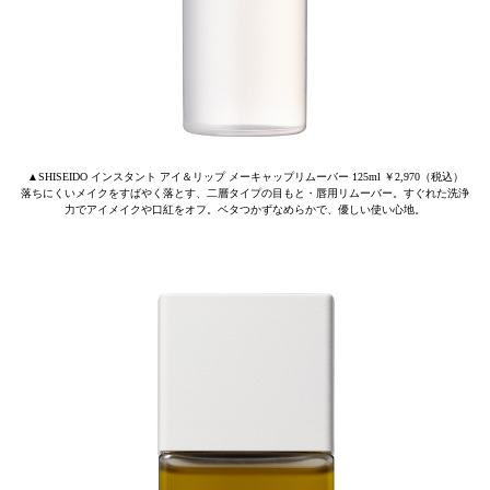
▲SHISEIDO インスタント アイ＆リップ メーキャップリムーバー 125ml ￥2,970（税込）
落ちにくいメイクをすばやく落とす、二層タイプの目もと・唇用リムーバー。すぐれた洗浄
力でアイメイクや口紅をオフ。ベタつかずなめらかで、優しい使い心地。