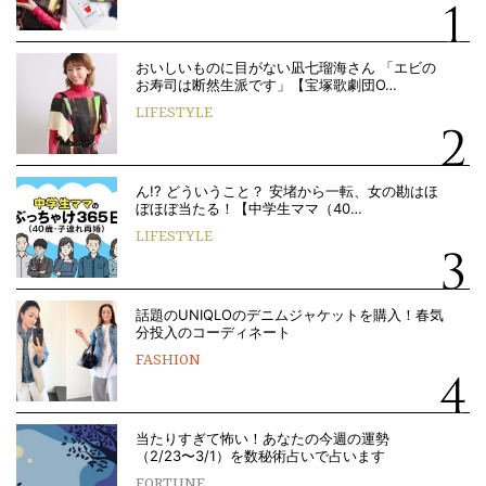
おいしいものに目がない凪七瑠海さん 「エビの
お寿司は断然生派です」【宝塚歌劇団O…
LIFESTYLE
ん!? どういうこと？ 安堵から一転、女の勘はほ
ぼほぼ当たる！【中学生ママ（40…
LIFESTYLE
話題のUNIQLOのデニムジャケットを購入！春気
分投入のコーディネート
FASHION
当たりすぎて怖い！あなたの今週の運勢
（2/23〜3/1）を数秘術占いで占います
FORTUNE