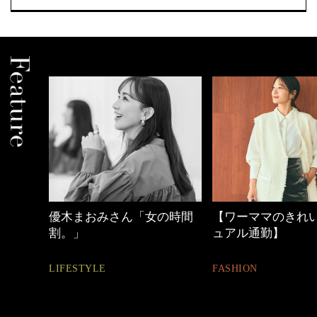
しゃれ
優木まおみさん「女の時間
【ワーママのきれ
割。」
ュアル通勤】
LIFESTYLE
FASHION