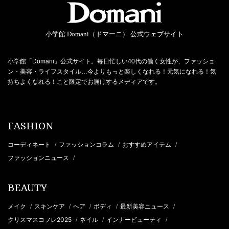
小学館 Domani（ドマーニ） 公式ウェブサイト
小学館「Domani」公式サイト。毎日忙しい40代の働く女性が、ファッショ
ン・美容・ライフスタイル…今よりもっと楽しくなれる！元気になれる！気
持ちよくなれる！こと限定でお届けするメディアです。
FASHION
コーディネート
ファッションコラム
おすすめアイテム
/
/
/
ファッションニュース
/
BEAUTY
メイク
スキンケア
ヘア
ボディ
最新美容ニュース
/
/
/
/
/
クリスマスコフレ2025
ネイル
インナービューティ
/
/
/