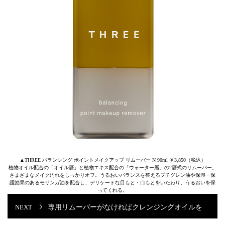
▲THREE バランシング ポイントメイクアップ リムーバー N 90ml ￥3,850（税込）
植物オイル配合の「オイル層」と植物エキス配合の「ウォーター層」の2層式のリムーバー。
さまざまなメイク汚れをしっかりオフ。うるおいバランスを整えるプチグレン油や保湿・保
護効果のあるモリンガ油を配合し、デリケートな目もと・口もとをいたわり、うるおいを保
ってくれる。
専用リムーバーがなければクレンジングオイルを