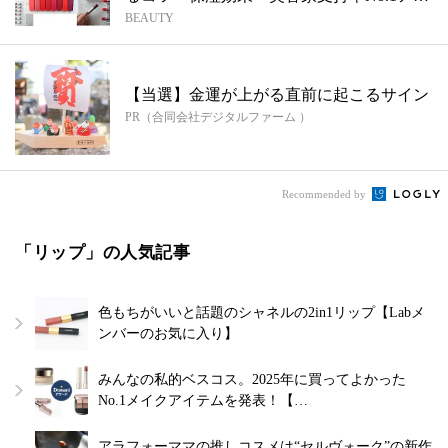
BEAUTY
イ...
【当選】金運が上がる直前に起こるサイン
PR（合同会社デジタルファーム ）
Recommended by
「リップ」の人気記事
色もちがいいと話題のシャネルの2in1リップ【Labメ
ンバーのお気に入り】
みんなの私的ベスコス。2025年に買ってよかった
No.1メイクアイテムを発表！【…
アラフォーママの推しコスメは“セルヴォーク”の新作