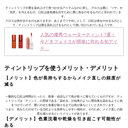
ティントリップが唇を染め上げて色づかせるアイテムなのに対し、グロスは唇に「ツヤ」や
「光沢」を与えるもの、口紅は血色感を出すために唇に色をのせるものだと言われていま
す。
グロスは色付きのものもありますが、あくまでツヤ出しとして、口紅は色をのせるものとし
て、ティントリップは唇を染め上げるものとして使い分けられているようです。
人気の優秀ウォーターティント7選！
今どきフェイスが簡単に作れる旬アイ
テ…
ティントリップを使うメリット・デメリット
【メリット】色が長持ちするからメイク直しの頻度が
減る
一般的な口紅は時間がたったり、飲食・会話などで色が徐々に落ちていくものですが、ティ
ントリップは「ティント」の意味である「染める」が由来のように唇自体を染めるように色
をつけていので、唇にのせた色素が抜けるまでは色が落ちにくいとされています。
つまり、色をただのせている口紅よりも長持ちしやすい傾向が。そのため、メイク直しの頻
度を減らせるというメリットがあります。
【デメリット】色素沈着や乾燥を引き起こす可能性が
ある