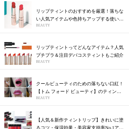
リップティントのおすすめを厳選！落ちな
い人気アイテムや色持ちアップする使い方
BEAUTY
を解...
リップティントってどんなアイテム？人気
プチプラ＆注目デパコスティントもご紹介
BEAUTY
クールビューティのための落ちない口紅！
【トム フォード ビューティ】のティント
BEAUTY
リ...
【人気＆新作ティントリップ】きれいに塗
るコツ・保湿効果・美容家支持率No.1ア