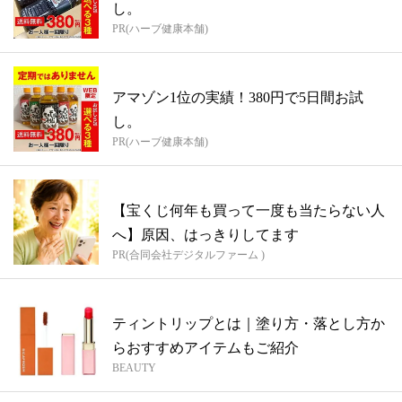
し。
PR(ハーブ健康本舗)
アマゾン1位の実績！380円で5日間お試
し。
PR(ハーブ健康本舗)
【宝くじ何年も買って一度も当たらない人
へ】原因、はっきりしてます
PR(合同会社デジタルファーム )
ティントリップとは｜塗り方・落とし方か
らおすすめアイテムもご紹介
BEAUTY