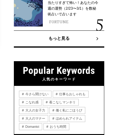
当たりすぎて怖い！あなたの今
週の運勢（2/23〜3/1）を数秘
術占いで占います
FORTUNE
もっと見る
人気のキーワード
今さら聞けない
仕事もおしゃれも
こなれ感
着こなしマンネリ
大人の女子力
働く私にごほうび
大人のマナー
ほめられアイテム
Domanist
おうち時間