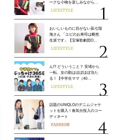
ークな小物を楽しみながら…
LIFESTYLE
おいしいものに目がない凪七瑠
海さん 「エビのお寿司は断然
生派です」【宝塚歌劇団O…
LIFESTYLE
ん!? どういうこと？ 安堵から
一転、女の勘はほぼほぼ当た
る！【中学生ママ（40…
LIFESTYLE
話題のUNIQLOのデニムジャケ
ットを購入！春気分投入のコー
ディネート
FASHION