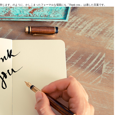
く存じます」のように、かしこまったフォーマルな場面にも「Thank you.」は適した言葉です。