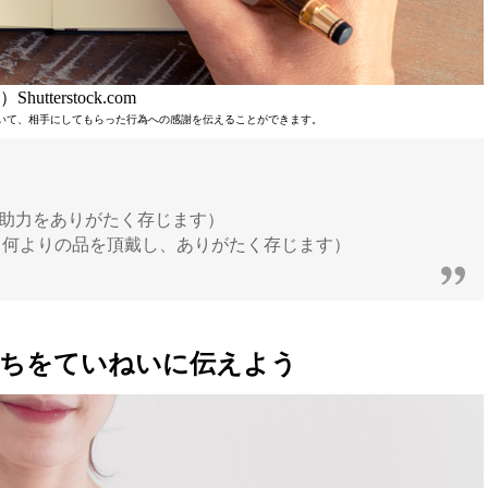
Shutterstock.com
teful」を用いて、相手にしてもらった行為への感謝を伝えることができます。
p. （あなたの助力をありがたく存じます）
ful present.（何よりの品を頂戴し、ありがたく存じます）
持ちをていねいに伝えよう