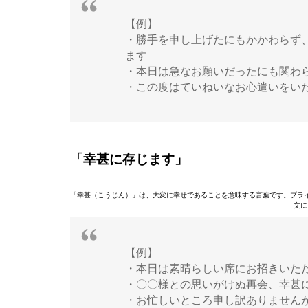
【例】
・勝手を申し上げたにもかかわらず
ます
・本日は急なお願いだったにも関わ
・この度はていねいなお心遣いをい
「幸甚に存じます」
「幸甚（こうじん）」は、大変に幸せであることを意味する言葉です。プラ
文に
【例】
・本日は素晴らしい席にお招きいた
・〇〇様との思いがけぬ再会、幸甚
・お忙しいところ申し訳ありません