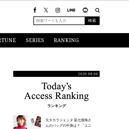
検索
RTUNE
SERIES
RANKING
2026.08.06
ランキング
元タカラジェンヌ 凪七瑠海さ
んのバッグの中身は？ 「ユニ