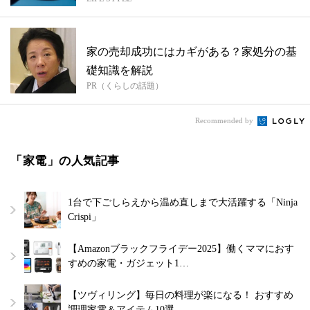
ーが...
家の売却成功にはカギがある？家処分の基
礎知識を解説
PR（くらしの話題）
Recommended by
「家電」の人気記事
1台で下ごしらえから温め直しまで大活躍する「Ninja
Crispi」
【Amazonブラックフライデー2025】働くママにおす
すめの家電・ガジェット1…
【ツヴィリング】毎日の料理が楽になる！ おすすめ
調理家電＆アイテム10選