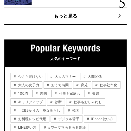
もっと見る
人気のキーワード
今さら聞けない
大人のマナー
人間関係
大人の女子力
おうち時間
育児
仕事効率化
100均
趣味
仕事も家庭も
夫婦
キャリアアップ
診断
仕事もおしゃれも
川口ゆかりの丁寧な暮らし
韓国
お料理レシピ代用
デジタル苦手
iPhone使い方
LINE使い方
#ワーママあるある劇場