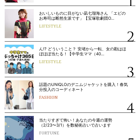
おいしいものに目がない凪七瑠海さん 「エビの
お寿司は断然生派です」【宝塚歌劇団O…
LIFESTYLE
ん!? どういうこと？ 安堵から一転、女の勘はほ
ぼほぼ当たる！【中学生ママ（40…
LIFESTYLE
話題のUNIQLOのデニムジャケットを購入！春気
分投入のコーディネート
FASHION
当たりすぎて怖い！あなたの今週の運勢
（2/23〜3/1）を数秘術占いで占います
FORTUNE