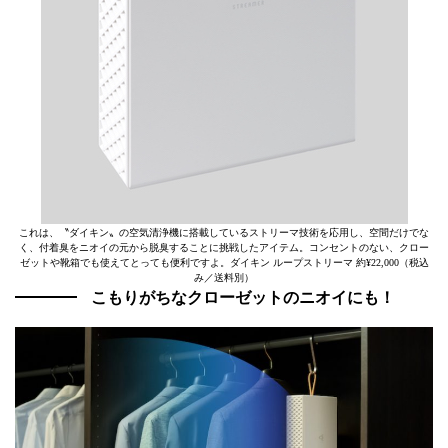
これは、〝ダイキン〟の空気清浄機に搭載しているストリーマ技術を応用し、空間だけでな
く、付着臭をニオイの元から脱臭することに挑戦したアイテム。コンセントのない、クロー
ゼットや靴箱でも使えてとっても便利ですよ。ダイキン ループストリーマ 約¥22,000（税込
み／送料別）
こもりがちなクローゼットのニオイにも！