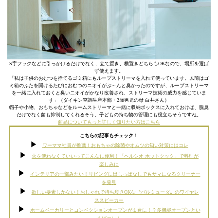
S字フックなどに引っかけるだけでなく、立て置き、横置きどちらもOKなので、場所を選ば
ず使えます。
「私は子供のおむつを捨てるゴミ箱にもループストリーマを入れて使っています。以前はゴ
ミ箱のふたを開けるたびにおむつのニオイがぷ～んと臭かったのですが、ループストリーマ
を一緒に入れておくと臭いニオイがかなり改善され、ストリーマ技術の威力を感じていま
す」（ダイキン空調生産本部・2歳男児の母 白井さん）
帽子や小物、おもちゃなどをルームストリーマと一緒に収納ボックスに入れておけば、脱臭
だけでなく菌も抑制してくれるそう。子どもの持ち物の管理にも役立ちそうですね。
商品についてもっと詳しく知りたい方はこちら
こちらの記事もチェック！
ワーママ社員が推薦！おもちゃの除菌やオムツの匂い対策にはコレ
火を使わなくていいってこんなに便利！「ヘルシオ ホットクック」で料理が
楽しみに
インテリアの一部みたい！リビングに出しっぱなしでもサマになるクリーナー
を発見
欲しい要素しかない！おしゃれで持ち歩きOKな〝バルミューダ〟のワイヤレ
ススピーカー
ホームベーカリーとコンベクションオーブンが１台に！？多機能オーブンとい