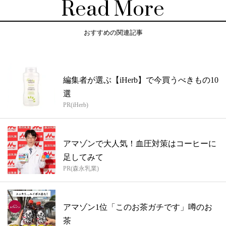
Read More
おすすめの関連記事
編集者が選ぶ【iHerb】で今買うべきもの10
選
PR(iHerb)
アマゾンで大人気！血圧対策はコーヒーに
足してみて
PR(森永乳業)
アマゾン1位「このお茶ガチです」噂のお
茶