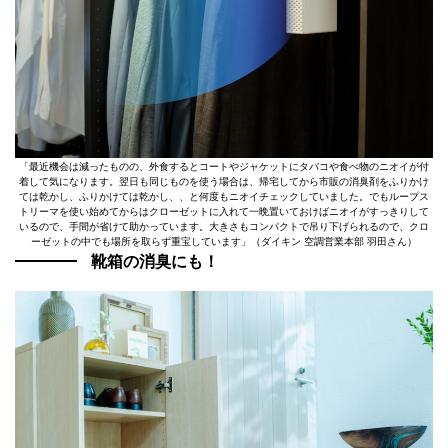
「最近機会は減ったものの、外食するとコートやジャケットにタバコや食べ物のニオイが付
着して気になります。翌日も同じものを使う場合は、帰宅してから市販の消臭剤をふりかけ
ては乾かし、ふりかけては乾かし、、と何度もニオイチェックしていました。でもループス
トリーマを使い始めてからはクローゼットに入れて一晩置いておけばニオイがすっきりして
いるので、手間が省けて助かっています。大きさもコンパクトで吊り下げられるので、クロ
ーゼットの中でも場所を取らず重宝しています」（ダイキン 空調営業本部 羽田さん）
靴箱の消臭にも！