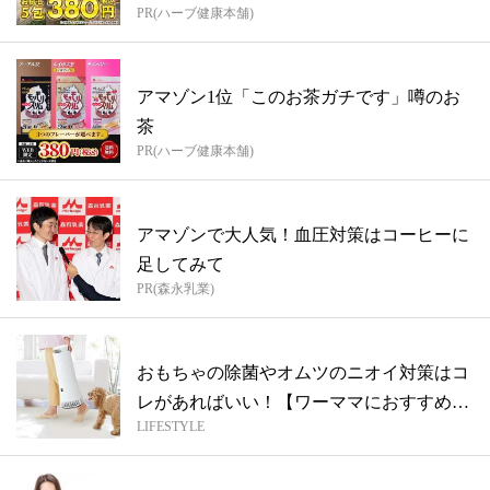
PR(ハーブ健康本舗)
アマゾン1位「このお茶ガチです」噂のお
茶
PR(ハーブ健康本舗)
アマゾンで大人気！血圧対策はコーヒーに
足してみて
PR(森永乳業)
おもちゃの除菌やオムツのニオイ対策はコ
レがあればいい！【ワーママにおすすめの
LIFESTYLE
便利...