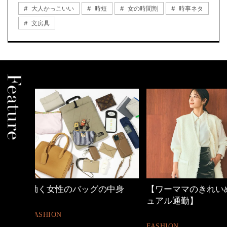
大人かっこいい
時短
女の時間割
時事ネタ
文房具
中身
【ワーママのきれいめカジ
40代の小顔メイク
ュアル通勤】
BEAUTY
FASHION