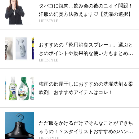
タバコに焼肉…飲み会の後のニオイ問題！
洋服の消臭方法教えます♡【洗濯の選択】
LIFESTYLE
おすすめの「靴用消臭スプレー」。選ぶと
きのポイントや効果的な使い方もまとめて
LIFESTYLE
解説
梅雨の部屋干しにおすすめの洗濯洗剤＆柔
軟剤、おすすめアイテムはコレ！
ただ服をかけるだけでそんなことができち
ゃうの！？スタイリストおすすめのハンガ
LIFE STYLE