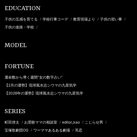
EDUCATION
子供の五感を育てる
学校行事コーデ
教育現場より
子供の習い事
/
/
/
/
子供の進路・学校
/
MODEL
FORTUNE
運命数から導く週間“女の数字占い”
【2月の運勢】琉球風水志シウマの九星気学
【2026年の運勢】琉球風水志シウマの九星気学
SERIES
町田啓太
お受験ママの相談室
editor_kao
こじらせ男
/
/
/
/
宝塚歌劇団OG
ワーママあるある劇場
耳恋
/
/