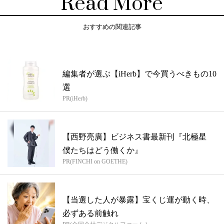
Read More
おすすめの関連記事
編集者が選ぶ【iHerb】で今買うべきもの10
選
PR(iHerb)
【西野亮廣】ビジネス書最新刊『北極星
僕たちはどう働くか』
PR(FINCHI on GOETHE)
【当選した人が暴露】宝くじ運が動く時、
必ずある前触れ