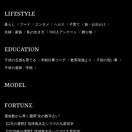
LIFESTYLE
暮らし
フード
エンタメ
ヘルス
子育て
旅・お出かけ
/
/
/
/
/
/
夫婦・家族
私の生き方
100人アンケート
贈り物
/
/
/
/
EDUCATION
子供の五感を育てる
学校行事コーデ
教育現場より
子供の習い事
/
/
/
/
子供の進路・学校
/
MODEL
FORTUNE
運命数から導く週間“女の数字占い”
【2月の運勢】琉球風水志シウマの九星気学
【2026年の運勢】琉球風水志シウマの九星気学