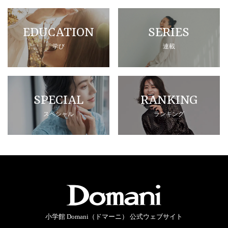
EDUCATION
SERIES
学び
連載
SPECIAL
RANKING
スペシャル
ランキング
小学館 Domani（ドマーニ） 公式ウェブサイト