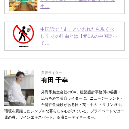
生…
中国語で「走」といわれたら歩くべ
し？ その理由とは【元CAの中国語っ
て…
美容ライター
有田 千幸
外資系航空会社のCA、建築設計事務所の秘書・
広報を経て美容ライターに。ニュージーランド・
台湾在住経験がある日・英・中の トリリンガル。
環境を意識したシンプルな暮らしを心がけている。プライベートでは一
児の母。ワインエキスパート。薬膳コーディネーター。