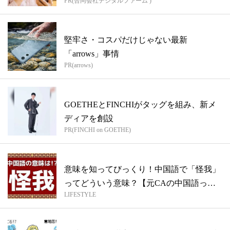
PR(合同会社デジタルファーム )
堅牢さ・コスパだけじゃない最新
「arrows」事情
PR(arrows)
GOETHEとFINCHIがタッグを組み、新メ
ディアを創設
PR(FINCHI on GOETHE)
意味を知ってびっくり！中国語で「怪我」
ってどういう意味？【元CAの中国語って
LIFESTYLE
ムズ...