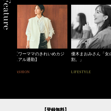
めカジ
優木まおみさん「女の時間
心地よくいられる
割。」
とは
LIFESTYLE
FASHION
【登録無料】