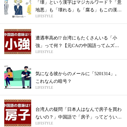
「壊」という漢字はマジカルワード？「意
地悪」も「壊れる」も「腐る」もこの漢字
LIFESTYLE
1文...
遭遇率高め!? 台湾にもたくさんいる「小
強」って何？【元CAの中国語ってムズカ
LIFESTYLE
シ...
気になる彼からのメールに「5201314」。
これなんの暗号？
LIFESTYLE
台湾人の疑問「日本人はなんで房子を買わ
ないの？」中国語で「房子」ってどういう
LIFESTYLE
意味...