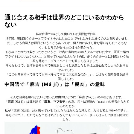
通じ合える相手は世界のどこにいるかわから
ない
私が台湾でCAとして働いていた期間は約9年。
9年間、毎回違うクルーとフライトを共にしたことでそれはそれは多くの人と知り合いまし
た。しかも台湾人は親日ということもあってか、個人的にあまり嫌な思いをしたこともな
く、むしろ気が合う人のほうが多かった。
ちなみにどれだけ多かったかというと、社内に当時約3,000人クルーがいた中で、正直一緒の
フライトになりたくない…、と思っていたのは1人だけ (秘)。多くのクルーとは同僚という垣
根を越えて、プライベートでも親しくなりました。
そんなわけで、台湾を去り日本で転職をしようと決意したときは正直心配でしょうがありま
せんでした。
「この日常をすべて捨てて日本へ帰って本当に大丈夫なのか…」。しばらく自問自答を繰り
返しました。
中国語で「麻吉 (Má jí)」は「親友」の意味
そんな台湾を離れがたいと思った理由のひとつに「麻吉 (Má jí)」の存在があります。
「
麻吉 (Má jí)
」は日本語で「
親友、マブダチ
」の意。元々は英語の「match」の発音からきて
いるのだとか。
私が「麻吉 (Má jí)」だと思っている (!) 人たちはみんな台湾人で、入社も私より6〜7年早く、
年も6〜7つ上。ただそんなことは気にしなくてもいいくらい、ざっくばらんに接せる関係で
した。