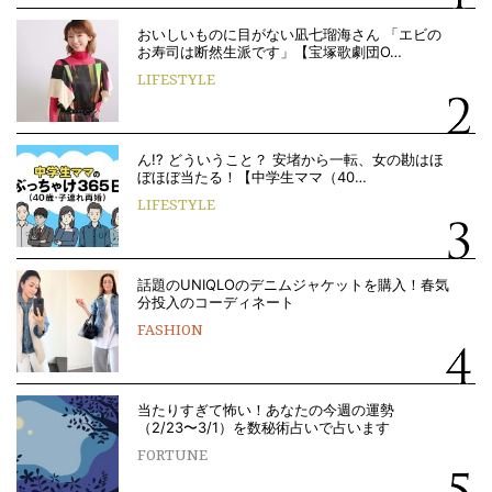
おいしいものに目がない凪七瑠海さん 「エビの
お寿司は断然生派です」【宝塚歌劇団O…
LIFESTYLE
ん!? どういうこと？ 安堵から一転、女の勘はほ
ぼほぼ当たる！【中学生ママ（40…
LIFESTYLE
話題のUNIQLOのデニムジャケットを購入！春気
分投入のコーディネート
FASHION
当たりすぎて怖い！あなたの今週の運勢
（2/23〜3/1）を数秘術占いで占います
FORTUNE