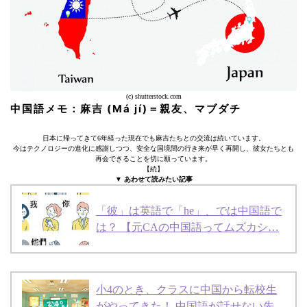
(c) shutterstock.com
中国語メモ：麻吉 (Má jí)＝親友、マブダチ
日本に帰ってきて6年経った現在でも麻吉たちとの交流は続いています。
今はテクノロジーの進化に感謝しつつ、安全な国境間の行き来が早く再開し、彼女たちとも
再会できることを切に願っています。
【続】
▼ あわせて読みたい記事
「彼」は英語で「he」、では中国語で
は？ 【元CAの中国語ってムズカシ…
小4のとき、クラスに中国から転校生
がやってきた！ 中国語が話せない先