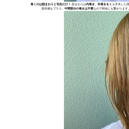
巻くのは顔まわりと毛先だけ！
顔まわりは
内巻き、外巻きをミックス
した
造作感もプラス。
中間部分の巻きは不要
なので時短にも繋がります