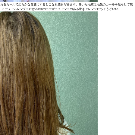
揺れるカールで柔らかな質感にするとこなれ感をだせます。巻いた毛束は毛先のカールを散らして無
。ミディアムレングスには26mmのコテがニュアンスのある巻きアレンジにちょうどいい。