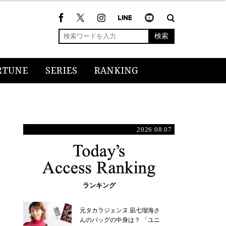
検索
RTUNE
SERIES
RANKING
2026.08.07
ランキング
元タカラジェンヌ 凪七瑠海さ
んのバッグの中身は？ 「ユニ