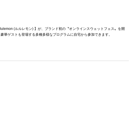
lemon (ルルレモン) 】が、ブランド初の〝オンラインスウェットフェス〟を開
、豪華ゲストも登場する多種多様なプログラムに自宅から参加できます。