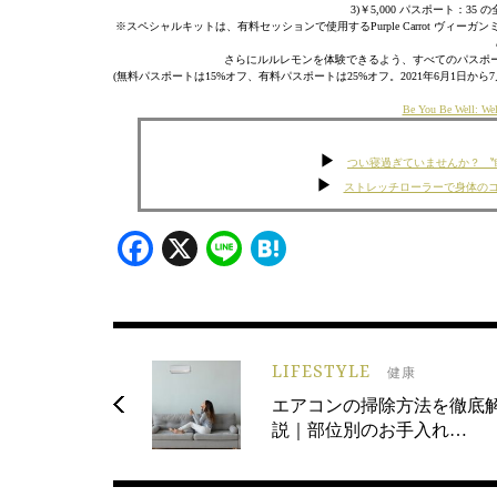
3)￥5,000 パスポート：3
※スペシャルキットは、有料セッションで使用するPurple Carrot ヴ
さらにルルレモンを体験できるよう、すべてのパスポ
(無料パスポートは15%オフ、有料パスポートは25%オフ。2021年6月1日から7月
Be You Be Wel
つい寝過ぎていませんか？ 
ストレッチローラーで身体の
Facebook
X
Line
Hatena
LIFESTYLE
健康
エアコンの掃除方法を徹底
説｜部位別のお手入れ…