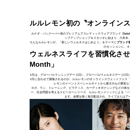
ルルレモン初の〝オンライン
カナダ・バンクーバー発のプレミアムアスレティックウェアブランド【
lul
ップアップショップ＆スタジオに始まり、六本木
そんなルルレモンが、「新しいウェルネスはじめよう」をテーマに
ブランド
のセッションに、オ
ウェルネスライフを習慣化させる21日間
Month」
6月は、グローバルランニングデー (2日) 、グローバルウェルネスデー (12
6月に合わせて開催されるのが、ルルレモンのオンラインスウェットフェス
レモンのイベントスペシャルサイトから最大35もの豊富な
ヨガ、ラン、トレーニング、ピラティス、カーディオボクシングなどの体を
ー、社会問題を考えるスピーカーシリーズ、ルルレモンメソッドによる「バリ
ます。金曜を除く毎日配信され、ライブまたはア