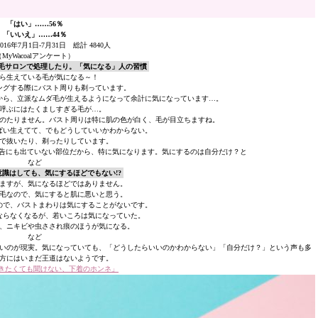
「はい」……56％
「いいえ」……44％
16年7月1日-7月31日 総計 4840人
（MyWacoalアンケート）
毛サロンで処理したり。「気になる」人の習慣
ら生えている毛が気になる～！
ングする際にバスト周りも剃っています。
から、立派なムダ毛が生えるようになって余計に気になっています…。
呼ぶにはたくましすぎる毛が…。
のたりません。バスト周りは特に肌の色が白く、毛が目立ちますね。
ぱい生えてて、でもどうしていいかわからない。
で抜いたり、剃ったりしています。
広告にも出ていない部位だから、特に気になります。気にするのは自分だけ？と
など
識はしても、気にするほどでもない!?
ますが、気になるほどではありません。
毛なので、気にすると肌に悪いと思う。
たので、バストまわりは気にすることがないです。
ならなくなるが、若いころは気になっていた。
、ニキビや虫さされ痕のほうが気になる。
など
いのが現実。気になっていても、「どうしたらいいのかわからない」「自分だけ？」という声も多
方にはいまだ王道はないようです。
きたくても聞けない、下着のホンネ」