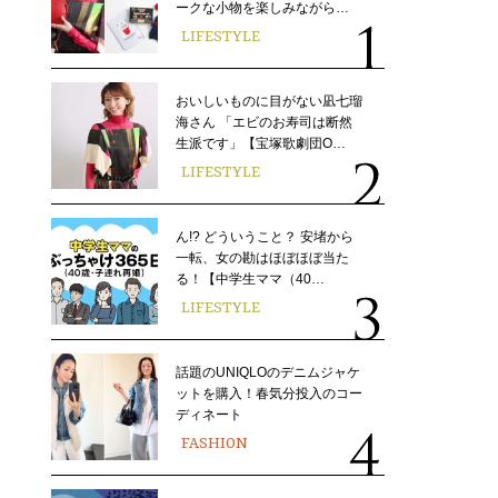
ークな小物を楽しみながら…
LIFESTYLE
おいしいものに目がない凪七瑠
海さん 「エビのお寿司は断然
生派です」【宝塚歌劇団O…
LIFESTYLE
ん!? どういうこと？ 安堵から
一転、女の勘はほぼほぼ当た
る！【中学生ママ（40…
LIFESTYLE
話題のUNIQLOのデニムジャケ
ットを購入！春気分投入のコー
ディネート
FASHION