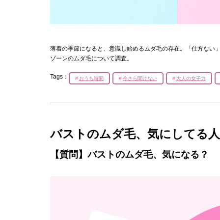
薄着の季節になると、意識し始めるムダ毛の存在。「仕方ない
ゾーンのムダ毛について調査。
Tags：
おうち時間
今さら聞けない
大人の女子力
バストのムダ毛、気にしてる人
【質問】バストのムダ毛、気になる？