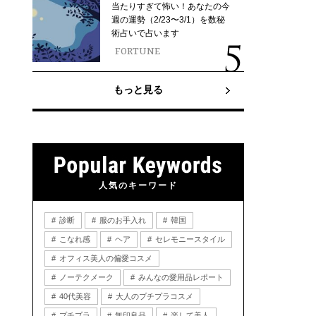
当たりすぎて怖い！あなたの今
週の運勢（2/23〜3/1）を数秘
術占いで占います
FORTUNE
もっと見る
人気のキーワード
診断
服のお手入れ
韓国
こなれ感
ヘア
セレモニースタイル
オフィス美人の偏愛コスメ
ノーテクメーク
みんなの愛用品レポート
40代美容
大人のプチプラコスメ
プチプラ
無印良品
楽して美人