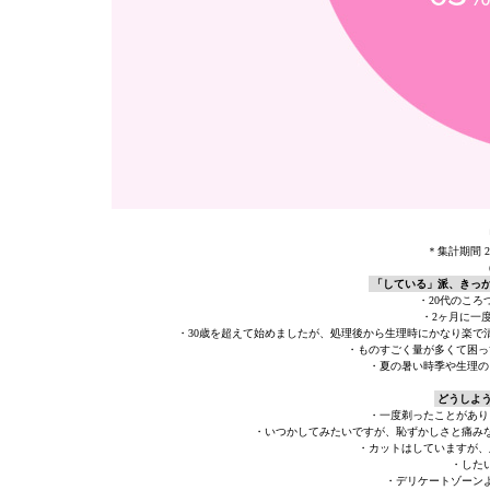
＊集計期間 20
「している」派、きっ
・20代のこ
・2ヶ月に一
・30歳を超えて始めましたが、処理後から生理時にかなり楽で
・ものすごく量が多くて困っ
・夏の暑い時季や生理の
どうしよ
・一度剃ったことがあり
・いつかしてみたいですが、恥ずかしさと痛み
・カットはしていますが、
・した
・デリケートゾーン