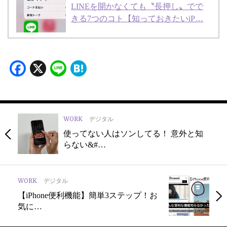
LINEを開かなくても〝長押し〟でで
きる7つのコト【知っておきたいiP…
Facebook
X
Line
Hatena
WORK
デジタル
使ってない人はソンしてる！ 意外と知
らない&#…
WORK
デジタル
【iPhone便利機能】簡単3ステップ！お
気に…