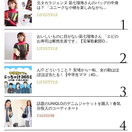
元タカラジェンヌ 凪七瑠海さんのバッグの中身
は？ 「ユニークな小物を楽しみながら…
LIFESTYLE
おいしいものに目がない凪七瑠海さん 「エビの
お寿司は断然生派です」【宝塚歌劇団O…
LIFESTYLE
ん!? どういうこと？ 安堵から一転、女の勘はほ
ぼほぼ当たる！【中学生ママ（40…
LIFESTYLE
話題のUNIQLOのデニムジャケットを購入！春気
分投入のコーディネート
FASHION