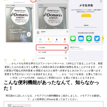
「…」からメモを共有を押すだけでメッセージやメール、LINEなどで送ることができ、都度
更新したものを送らずとも変更した内容が表示され最新の状態を見ることができます。メモ
の変更が可能な共同作業者 or 閲覧するだけと相手へ共有するときのオプションが選べます。
変更する予定がないコピーを送信するときは、「…」から「コピーを送信」を選んで送りた
い方法（メールやLINE、slackなどご利用のもの）を選んで送ることもできます。
こんな便利機能があったなんて、知らなかっ
た！
明日誰かに話したくなる、メモアプリの便利機能をご紹介しました。メモアプリを駆使し
て、より効率的にiPhoneを使ってみてください。