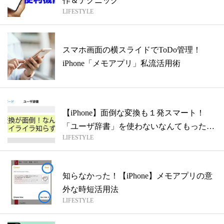
作＆テクニック
LIFESTYLE
スマホ画面の横スライドでToDo管理！
iPhone「メモアプリ」私流活用術
【iPhone】面倒な変換も１発スマート！
「ユーザ辞書」を使わないなんてもった
LIFESTYLE
い...
知らなかった！【iPhone】メモアプリの意
外な時短活用法
LIFESTYLE