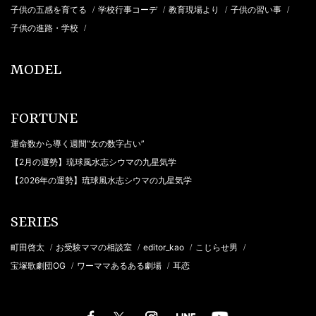
子供の五感を育てる
学校行事コーデ
教育現場より
子供の習い事
/
/
/
/
子供の進路・学校
/
MODEL
FORTUNE
運命数から導く週間“女の数字占い”
【2月の運勢】琉球風水志シウマの九星気学
【2026年の運勢】琉球風水志シウマの九星気学
SERIES
町田啓太
お受験ママの相談室
editor_kao
こじらせ男
/
/
/
/
宝塚歌劇団OG
ワーママあるある劇場
耳恋
/
/