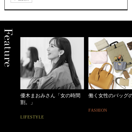
の時間
働く女性のバッグの中身
【ワーママのきれ
ュアル通勤】
FASHION
FASHION