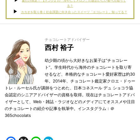
夏だけ限定！ 【ドンク】の「冷やしてメロン」の超おいしい食べ方知って
る？
カカオを取り巻く社会課題に向き合ったスイーツ「エコレート」知ってる？
チョコレートアドバイザー
西村 裕子
幼少期の頃から大好きなお菓子は“チョコレー
ト”。学生時代から海外のチョコレートを取り寄
せるなど、本格的なチョコレート愛好家歴は約30
年。2014年、チョコレート鑑定家クロエ・ドゥー
トレ・ルーセル氏が講師をつとめた、日本コネスール デュ ショコラ協
会認定のシニアアドバイザーの資格を取得。現在はチョコレートアドバ
イザーとして、Web・雑誌・ラジオなどのメディアにてオススメや注目
のチョコレートの紹介や記事を執筆中。インスタグラム：＠
365chocolats