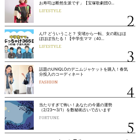
お寿司は断然生派です」【宝塚歌劇団O…
LIFESTYLE
ん!? どういうこと？ 安堵から一転、女の勘はほ
ぼほぼ当たる！【中学生ママ（40…
LIFESTYLE
話題のUNIQLOのデニムジャケットを購入！春気
分投入のコーディネート
FASHION
当たりすぎて怖い！あなたの今週の運勢
（2/23〜3/1）を数秘術占いで占います
FORTUNE