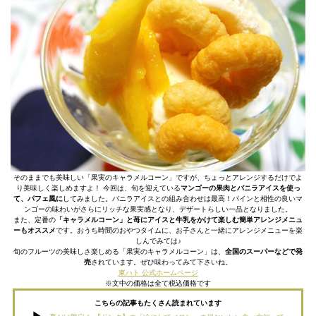
そのままでも美味しい「果実のキャラメルコーン」ですが、ちょっとアレンジするだけでよ
り美味しく楽しめますよ！ 今回は、旬を迎えている
マンゴーの果肉とバニラアイスを使っ
て、パフェ風に
してみました。バニラアイスとの組み合わせは最高！パインと相性の良いマ
ンゴーの味わいがさらにリッチな果実感となり、デザートらしい一品となりました。
また、定番の
「キャラメルコーン」と苺にアイスと牛乳をかけて楽しむ簡単アレンジメニュ
ーもオススメ
です。おうち時間のおやつタイムに、お子さんと一緒にアレンジメニューを楽
しんでみては♪
旬のフルーツの美味しさ楽しめる「果実のキャラメルコーン」は、
全国のスーパーなどで発
売
されています。ぜひ味わってみて下さいね。
東ハト 公式ホームページ
※文中の価格は全て税込価格です
こちらの記事もたくさん読まれています