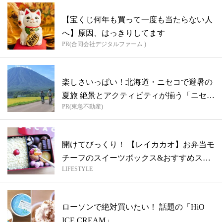
【宝くじ何年も買って一度も当たらない人
へ】原因、はっきりしてます
PR(合同会社デジタルファーム )
楽しさいっぱい！北海道・ニセコで避暑の
夏旅 絶景とアクティビティが揃う「ニセコ
PR(東急不動産)
東...
開けてびっくり！ 【レイカカオ】お弁当モ
チーフのスイーツボックス&おすすめスイ
LIFESTYLE
ー...
ローソンで絶対買いたい！ 話題の「HiO
ICE CREAM」