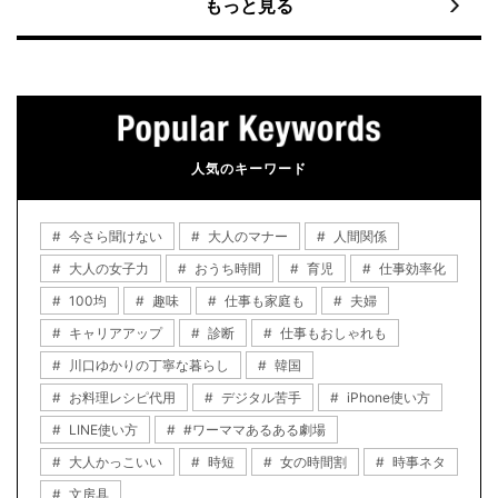
もっと見る
人気のキーワード
今さら聞けない
大人のマナー
人間関係
大人の女子力
おうち時間
育児
仕事効率化
100均
趣味
仕事も家庭も
夫婦
キャリアアップ
診断
仕事もおしゃれも
川口ゆかりの丁寧な暮らし
韓国
お料理レシピ代用
デジタル苦手
iPhone使い方
LINE使い方
#ワーママあるある劇場
大人かっこいい
時短
女の時間割
時事ネタ
文房具