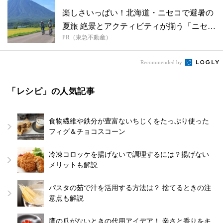
楽しさいっぱい！北海道・ニセコで避暑の
夏旅 絶景とアクティビティが揃う「ニセコ
PR（東急不動産）
東...
Recommended by
「レシピ」の人気記事
食物繊維や鉄分が豊富ないちじくをたっぷり使った
フィグ＆チョコスコーン
冷凍コロッケを揚げないで調理するには？揚げない
メリットも解説
パスタの茹で汁を活用する方法は？ 捨てるときの注
意点も解説
鷹の爪がないときの代用アイデア！ 辛さと香りをキ