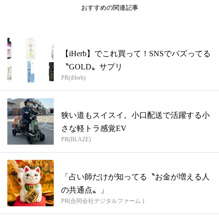
おすすめの関連記事
【iHerb】でこれ買って！SNSでバズってる
〝GOLD〟サプリ
PR(iHerb)
狭い道もスイスイ。小口配送で活躍する小
さな軽トラ感覚EV
PR(BLAZE)
「占い師だけが知ってる〝お金が増える人
の共通点〟」
PR(合同会社デジタルファーム )