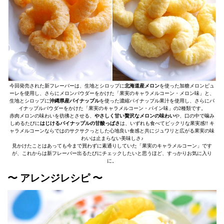
今回発売された新フレーバーは、生地とシロップに
北海道産メロン
を使った加糖メロンピュ
ーレを使用し、さらにメロンパウダーをかけた「果実のキャラメルコーン・メロン味」と、
生地とシロップに
沖縄県産パイナップル
を使った濃縮パイナップル果汁を使用し、さらにパ
イナップルパウダーをかけた「果実のキャラメルコーン・パイン味」の2種類です。
赤肉メロンの味わいを彷彿とさせる、
やさしく甘い贅沢なメロンの味わい
や、口の中で噛み
しめるたびに
はじけるパイナップルの甘酸っぱさ
は、いずれも食べてビックリな果実感!! キ
ャラメルコーンならではのサクサクっとした心地良い食感と共にジュワリと広がる果実の味
わいは止まらない美味しさ♪
見かけたことはあっても今まで買わずに素通りしていた「果実のキャラメルコーン」です
が、これからは新フレーバー出るたびにチェックしたいと思うほど、すっかりお気に入り
に。
〜 アレンジレシピ 〜