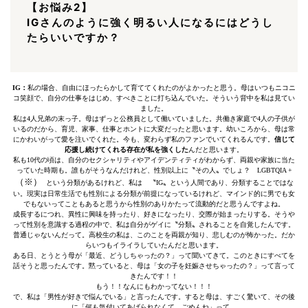
【お悩み
2】
IGさんのように強く明るい人になるにはどうし
たらいいですか？
IG：
私の場合、自由にほったらかして育ててくれたのがよかったと思う。母はいつもニコニ
コ笑顔で、自分の仕事をはじめ、すべきことに打ち込んでいた。そういう背中を私は見てい
ました。
私は4人兄弟の末っ子。母はずっと公務員として働いていました。共働き家庭で4人の子供が
いるのだから、育児、家事、仕事とホントに大変だったと思います。幼いころから、母は常
にかわいがって愛を注いでくれた。今も、変わらず私のファンでいてくれるんです。
信じて
応援し続けてくれる存在が私を強くした
んだと思います。
私も10代の頃は、自分のセクシャリティやアイデンティティがわからず、両親や家族に当た
っていた時期も。誰もがそうなんだけれど、性別以上に〝その人〟でしょ？ LGBTQIA +
（※）
という分類があるけれど、私は 〝IG〟という人間であり、分類することではな
い。現実は日常生活でも性別による分類が前提になっているけれど、マインド的に男でも女
でもないってこともあると思うから性別のありかたって流動的だと思うんですよね。
成長するにつれ、異性に興味を持ったり、好きになったり、交際が始まったりする。そうや
って性別を意識する過程の中で、私は自分がゲイに〝分類〟されることを自覚したんです。
普通じゃないんだって。高校生の私は、このことを両親が知り、悲しむのが怖かった。だか
らいつもイライラしていたんだと思います。
ある日、とうとう母が「最近、どうしちゃったの？」って聞いてきて。このときにすべてを
話そうと思ったんです。黙っていると、母は「女の子を妊娠させちゃったの？」って言って
きたんです！！
もう！！なんにもわかってない！！！
で、私は「男性が好きで悩んでいる」と言ったんです。すると母は、すごく驚いて、その後
に「何も気付いてあげられなくて、ごめんね」って。