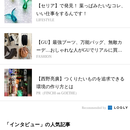
【セリア】で発見！ 葉っぱみたいなコレ、
いい仕事をするんです！
LIFESTYLE
【GU】最強ブーツ、万能バッグ、無敵カ
ーデ…おしゃれな人がGUでリアルに買っ
FASHION
たも...
【西野亮廣】つくりたいものを追求できる
環境の作り方とは
PR（FINCHI on GOETHE）
Recommended by
「インタビュー」の人気記事