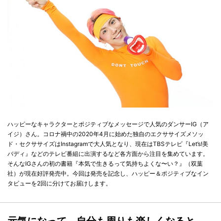
ハッピーなキャラクターとポジティブなメッセージで人気のダンサーIG（ア
イジ）さん。コロナ禍中の2020年4月に始めた独自のエクササイズメソッ
ド・セクササイズはInstagramで大人気となり、現在はTBSテレビ『Let’s!美
バディ』などのテレビ番組に出演するなど各方面から注目を集めています。
そんなIGさんの初の書籍『本気で生きるって気持ちよくな〜い？』（双葉
社）が現在好評発売中。今回は発売を記念し、ハッピー＆ポジティブなイン
タビューを2回に分けてお届けします。