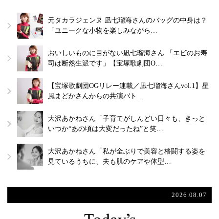
元タカラジェンヌ 凪七瑠海さんのバッグの中身は？
「ユニークな小物を楽しみながら…
おいしいものに目がない凪七瑠海さん 「エビのお寿
司は断然生派です」【宝塚歌劇団O…
【宝塚歌劇団OGリレー連載／凪七瑠海さんvol.1】星
風まどかさんからの共演バト…
大沢あかねさん「子育てがしんどい日々も、きっと
いつか“あの頃は大変だったね”と笑…
大沢あかねさん「私が全ぶりで美容と格闘する姿を
見ているうちに、夫も肌のケアや体型…
2026.08.07