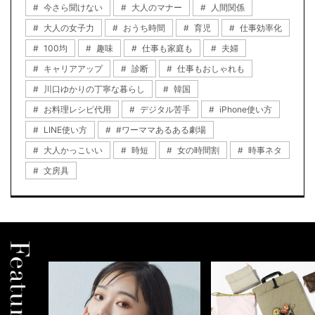
今さら聞けない
大人のマナー
人間関係
大人の女子力
おうち時間
育児
仕事効率化
100均
趣味
仕事も家庭も
夫婦
キャリアアップ
診断
仕事もおしゃれも
川口ゆかりの丁寧な暮らし
韓国
お料理レシピ代用
デジタル苦手
iPhone使い方
LINE使い方
#ワーママあるある劇場
大人かっこいい
時短
女の時間割
時事ネタ
文房具