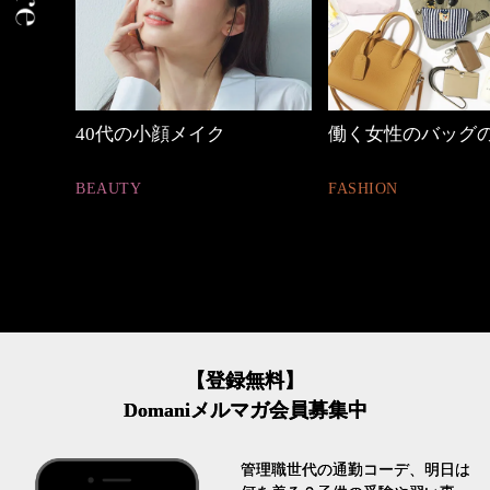
働く女性のバッグの中身
心地よくいられる
とは
FASHION
FASHION
【登録無料】
Domaniメルマガ会員募集中
管理職世代の通勤コーデ、明日は