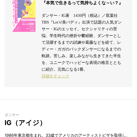
『本気で生きるって気持ちよくな～い？』
ダンサー・IG著 1430円（税込）／双葉社
TBS『Let’s!美バディ』出演で話題の人気ダン
サー・IGのエッセイ。セクシャリティの苦
悩、学生時代の挫折や鬱経験、ダンサーとし
て活躍するまでの試練や葛藤などを経て、レ
ディー・ガガのバックダンサーになるまでの
軌跡。苦しみ、楽しみながら生きてきた半生
を、ユニークでハッピーな表現の格言ととも
に紹介。元気になる1冊。
詳細をチェック
ダンサー
IG（アイジ）
1986年東京都生まれ。33歳でアメリカのアーティストビザを取得し、