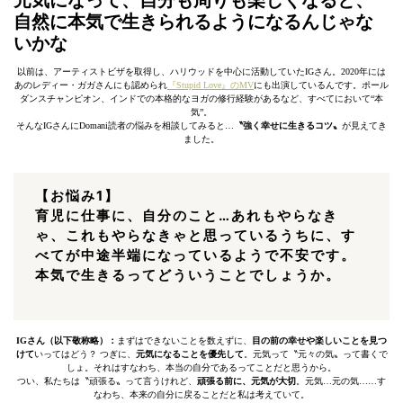
元気になって、自分も周りも楽しくなると、
自然に本気で生きられるようになるんじゃな
いかな
以前は、アーティストビザを取得し、ハリウッドを中心に活動していたIGさん。2020年には
あのレディー・ガガさんにも認められ
『Stupid Love』のMV
にも出演しているんです。ポール
ダンスチャンピオン、インドでの本格的なヨガの修行経験があるなど、すべてにおいて“本
気”。
そんなIGさんにDomani読者の悩みを相談してみると…
〝強く幸せに生きるコツ〟
が見えてき
ました。
【お悩み1】
育児に仕事に、自分のこと…あれもやらなき
ゃ、これもやらなきゃと思っているうちに、す
べてが中途半端になっているようで不安です。
本気で生きるってどういうことでしょうか。
IGさん（以下敬称略）：
まずはできないことを数えずに、
目の前の幸せや楽しいことを見つ
けて
いってはどう？ つぎに、
元気になることを優先して
。元気って〝元々の気〟って書くで
しょ。それはすなわち、本当の自分であるってことだと思うから。
つい、私たちは〝頑張る〟って言うけれど、
頑張る前に、元気が大切
。元気…元の気……す
なわち、本来の自分に戻ることだと私は考えていて。