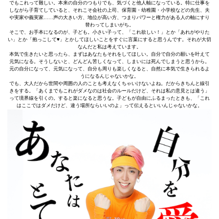
でもこれって難しい。本来の自分のつもりでも、気づくと他人軸になっている。特に仕事を
しながら子育てしていると、それこそ会社の上司、保育園・幼稚園・小学校などの先生、夫
や実家や義実家……声の大きい方、地位が高い方、つまりパワーと権力がある人の軸にすり
替わってしまいがち。
そこで、お手本になるのが、子ども。小さい子って、「これ欲しい！」とか「あれがやりた
い」とか「抱っこして♥」とかしてほしいことをすぐに言葉にすると思うんです。それが大切
なんだと私は考えています。
本気で生きたいと思ったら、まずはあなたもそれをしてほしい。自分で自分の願いを叶えて
元気になる。そうしないと、どんどん苦しくなって、しまいには死んでしまうと思うから。
元の自分になって、元気になって、自分も周りも楽しくなると、自然に本気で生きられるよ
うになるんじゃないかな。
でも、大人だから世間や周囲の人のことも考えなくちゃいけないよね。だからきちんと線引
きをする。「あくまでもこれがダメなのは社会のルールだけど、それは私の意見とは違う」
って境界線を引くの。すると楽になると思うな。子どもが自由にふるまったときも、「これ
はここではダメだけど、違う場所ならいいのよ」って伝えるといいんじゃないかな。