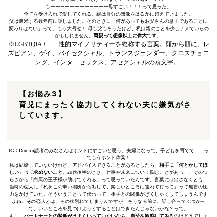
もーーーーーーーーーーーー母すごい！！！って思った。
全てを受け入れて愛してくれる、親は自分の想像をはるかに超えていました。
父は渡米する数年前に話しました。そのときに「何があってもお父さんの息子であることに
変わりはない」って。もう大号泣！ 母も父もそうだけど、私は親のことを少しナメていたの
かもしれません。
両親って想像以上に偉大
です。
※LGBTQIA +……性的マイノリティーを総称する言葉。頭から順に、レ
ズビアン、ゲイ、バイセクシャル、トランスジェンダー、クエスチョニ
ング、インターセックス、アセクシャルの頭文字。
【お悩み3
】
育児にまったく協力してくれない夫に嫌気がさ
しています。
IG：
Domani読者のみなさんはホントにすごいと思う。夫婦になって、子どもを育てて……っ
てもうホント偉業！
私は結婚していないけれど、アドバイスできることがあるとしたら、
相手に「何とかしてほ
しい」って求めないこと
。20代後半のとき、仕事や未来について悩むことがあって、そのつ
らさから「白馬の王子様が助けてくれる」って思っていたんです。言葉には出さなくとも、
当時の恋人に「私をこの辛い場所から出して、楽しいところに連れて行って」って無言の圧
力をかけていた。そういうことって伝わって、相手との関係がぎくしゃくしてしまうんです
よね。その恋人とは、その後別れてしまうんですが、そうなる前に、話し合ってぶつかっ
て、いいところを見つけようとすることはできたんじゃないかな？って。
もし、
パートナーとの関係がうまくいっていないなら、自分を観察してみる
のはどうでしょ