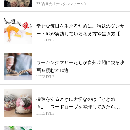
PR(合同会社デジタルファーム )
幸せな毎日を生きるために。話題のダンサ
ー・IGが実践している考え方や生き方【イ
LIFESTYLE
ン...
ワーキングマザーたちが自分時間に観る映
画＆読む本10選
LIFESTYLE
掃除をするときに大切なのは〝ときめ
き〟。ワードローブを整理してみたら…
LIFESTYLE