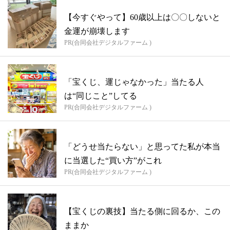
【今すぐやって】60歳以上は〇〇しないと
金運が崩壊します
PR(合同会社デジタルファーム )
「宝くじ、運じゃなかった」当たる人
は“同じこと”してる
PR(合同会社デジタルファーム )
「どうせ当たらない」と思ってた私が本当
に当選した“買い方”がこれ
PR(合同会社デジタルファーム )
【宝くじの裏技】当たる側に回るか、この
ままか