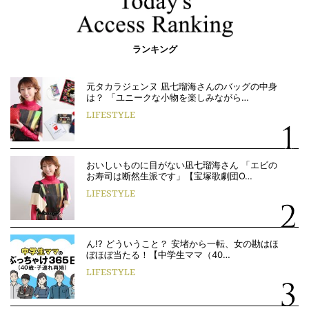
ランキング
元タカラジェンヌ 凪七瑠海さんのバッグの中身
は？ 「ユニークな小物を楽しみながら…
LIFESTYLE
おいしいものに目がない凪七瑠海さん 「エビの
お寿司は断然生派です」【宝塚歌劇団O…
LIFESTYLE
ん!? どういうこと？ 安堵から一転、女の勘はほ
ぼほぼ当たる！【中学生ママ（40…
LIFESTYLE