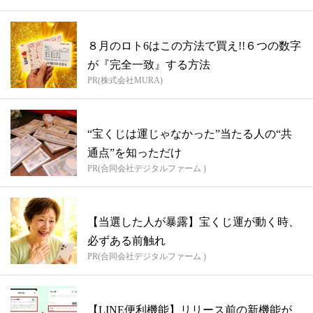
８月のロト6はこの方法で買え!!６つの数字
が『完全一致』する方法
PR(株式会社MURA)
“宝くじは運じゃなかった”当たる人の“共
通点”を知っただけ
PR(合同会社デジタルファーム )
【当選した人が暴露】宝くじ運が動く時、
必ずある前触れ
PR(合同会社デジタルファーム )
【LINE便利機能】リリース前の新機能が