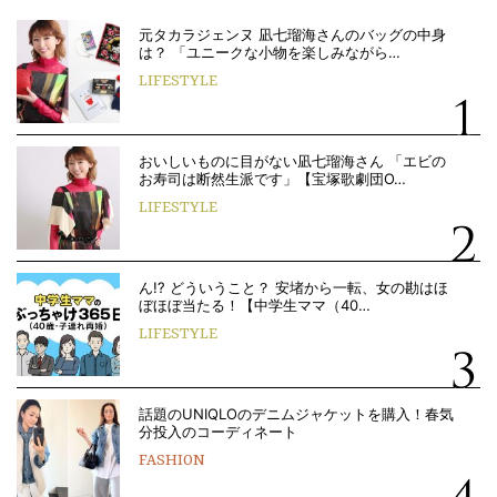
元タカラジェンヌ 凪七瑠海さんのバッグの中身
は？ 「ユニークな小物を楽しみながら…
LIFESTYLE
おいしいものに目がない凪七瑠海さん 「エビの
お寿司は断然生派です」【宝塚歌劇団O…
LIFESTYLE
ん!? どういうこと？ 安堵から一転、女の勘はほ
ぼほぼ当たる！【中学生ママ（40…
LIFESTYLE
話題のUNIQLOのデニムジャケットを購入！春気
分投入のコーディネート
FASHION