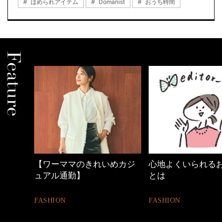
ほめられアイテム
Domanist
おうち時間
めカジ
心地よくいられるおしゃれ
優木まおみさん「
とは
割。」
FASHION
LIFESTYLE