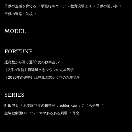
子供の五感を育てる
学校行事コーデ
教育現場より
子供の習い事
/
/
/
/
子供の進路・学校
/
MODEL
FORTUNE
運命数から導く週間“女の数字占い”
【2月の運勢】琉球風水志シウマの九星気学
【2026年の運勢】琉球風水志シウマの九星気学
SERIES
町田啓太
お受験ママの相談室
editor_kao
こじらせ男
/
/
/
/
宝塚歌劇団OG
ワーママあるある劇場
耳恋
/
/