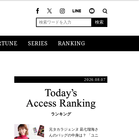
検索
RTUNE
SERIES
RANKING
2026.08.07
ランキング
元タカラジェンヌ 凪七瑠海さ
んのバッグの中身は？ 「ユニ