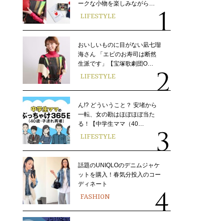
ークな小物を楽しみながら…
LIFESTYLE
おいしいものに目がない凪七瑠
海さん 「エビのお寿司は断然
生派です」【宝塚歌劇団O…
LIFESTYLE
ん!? どういうこと？ 安堵から
一転、女の勘はほぼほぼ当た
る！【中学生ママ（40…
LIFESTYLE
話題のUNIQLOのデニムジャケ
ットを購入！春気分投入のコー
ディネート
FASHION