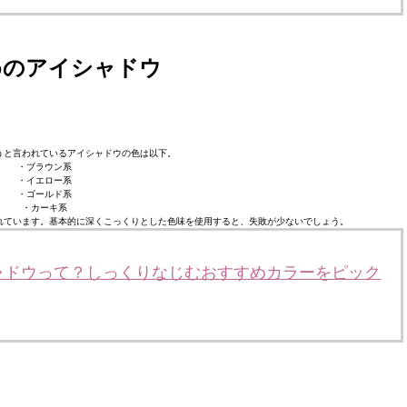
めのアイシャドウ
うと言われているアイシャドウの色は以下。
・ブラウン系
・イエロー系
・ゴールド系
・カーキ系
れています。基本的に深くこっくりとした色味を使用すると、失敗が少ないでしょう。
ャドウって？しっくりなじむおすすめカラーをピック