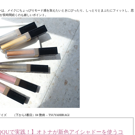
ーは、メイクにちょっぴりモード感を加えたいときにぴったり。しっとりとまぶたにフィットし、思
が長時間続くのも嬉しいポイント。
イズ （下から3番目）04 艶柊 – TSUYAHIIRAGI
QQUで実践！】オトナが新色アイシャドーを使うコ