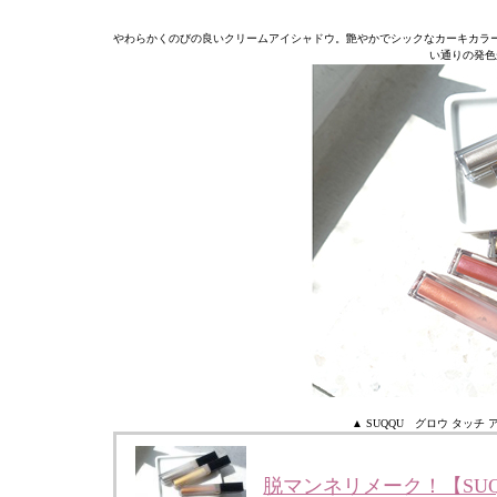
やわらかくのびの良いクリームアイシャドウ。艶やかでシックなカーキカラ
い通りの発色
▲ SUQQU グロウ タッチ ア
脱マンネリメーク！【SU