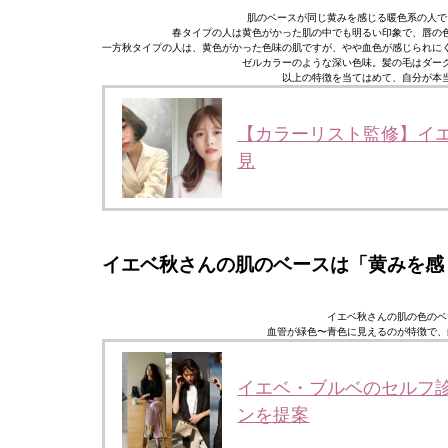
肌のベースが同じ黄みを感じる暖色系の人で
春タイプの人は黄色がかった肌の中でも明るい印象で、唇の
一方秋タイプの人は、黄色がかった色味の肌ですが、やや血色が感じられに
ゼルカラーのような深い色味。髪の毛はダー
以上の特徴を当てはめて、自分が本
【カラーリスト監修】イエ
見
イエベ秋さんの肌のベースは「黄みを感
イエベ秋さんの肌の色のベ
血管が緑色〜青色に見えるのが特徴で、
イエベ・ブルベのセルフ
ンを提案