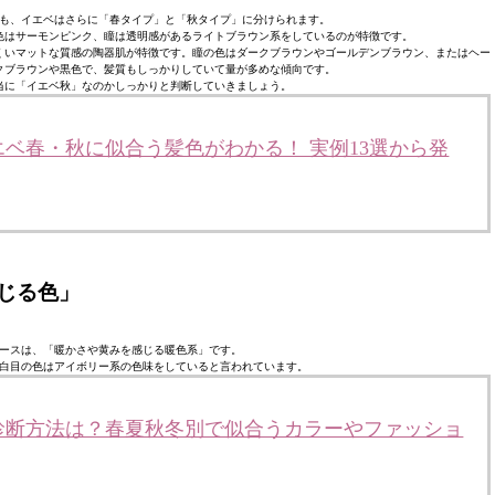
も、イエベはさらに「春タイプ」と「秋タイプ」に分けられます。
色はサーモンピンク、瞳は透明感があるライトブラウン系をしているのが特徴です。
くいマットな質感の陶器肌が特徴です。瞳の色はダークブラウンやゴールデンブラウン、またはヘー
クブラウンや黒色で、髪質もしっかりしていて量が多めな傾向です。
当に「イエベ秋」なのかしっかりと判断していきましょう。
ベ春・秋に似合う髪色がわかる！ 実例13選から発
じる色」
ースは、「暖かさや黄みを感じる暖色系」です。
白目の色はアイボリー系の色味をしていると言われています。
診断方法は？春夏秋冬別で似合うカラーやファッショ