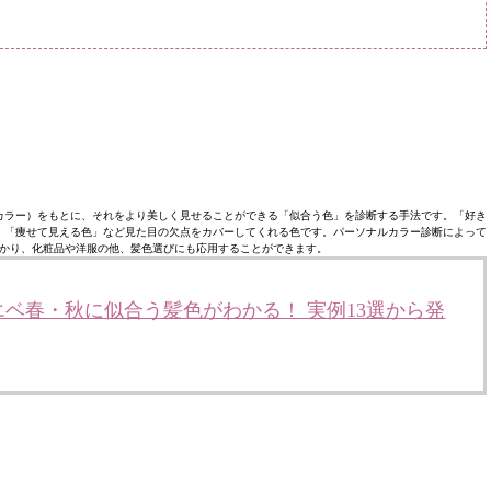
カラー）をもとに、それをより美しく見せることができる「似合う色」を診断する手法です。「好き
」「痩せて見える色」など見た目の欠点をカバーしてくれる色です。パーソナルカラー診断によって
かり、化粧品や洋服の他、髪色選びにも応用することができます。
ベ春・秋に似合う髪色がわかる！ 実例13選から発