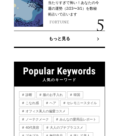
当たりすぎて怖い！あなたの今
週の運勢（2/23〜3/1）を数秘
術占いで占います
FORTUNE
もっと見る
人気のキーワード
診断
服のお手入れ
韓国
こなれ感
ヘア
セレモニースタイル
オフィス美人の偏愛コスメ
ノーテクメーク
みんなの愛用品レポート
40代美容
大人のプチプラコスメ
プチプラ
無印良品
楽して美人