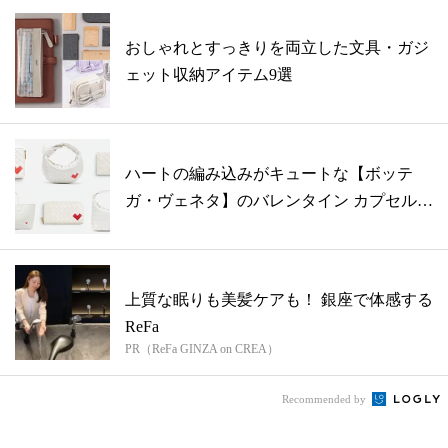
おしゃれとすっきりを両立した文具・ガジ
ェット収納アイテム9選
ハートの編み込みがキュートな【ボッテ
ガ・ヴェネタ】のバレンタイン カプセルコ
レク...
上質な眠りも美髪ケアも！ 銀座で体感する
ReFa
PR（ReFa GINZA on CREA）
Recommended by