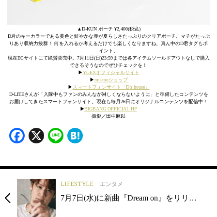
▲D-KUN ポーチ ¥2,400(税込)
D君のキーカラーである黄色と鮮やかな赤が夏らしさたっぷりのクリアポーチ。マチがたっぷ
りあり収納力抜群！ 何を入れるか考えるだけでも楽しくなりますね。真ん中のD君タグもポ
イント。
現在ECサイトにて絶賛発売中。7月11日(日)23:59までは各アイテムソールドアウトなしで購入
できるそうなのでぜひチェックを！
▶︎
YGEXオフィシャルサイト
▶︎
mu-moショップ
▶︎
スマートフォンサイト「D’s house」
D-LITEさんが「入隊中もファンのみんなが淋しくならないように」と準備したコンテンツを
お届けしてきたスマートフォンサイト。現在も毎月26日にオリジナルコンテンツを配信中！
▶️
BIGBANG OFFICIAL HP
撮影／田中麻以
Facebook
X
Line
Hatena
LIFESTYLE
エンタメ
7月7日(水)に新曲『Dream on』をリリ…