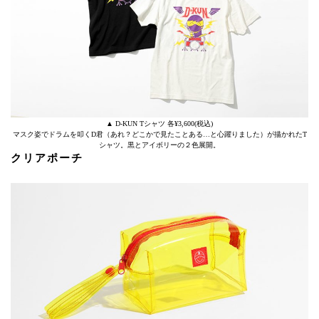
▲ D-KUN Tシャツ 各¥3,600(税込)
マスク姿でドラムを叩くD君（あれ？どこかで見たことある…と心躍りました）が描かれたT
シャツ。黒とアイボリーの２色展開。
クリアポーチ