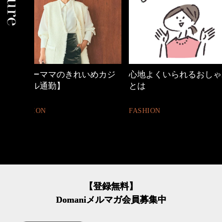
めカジ
心地よくいられるおしゃれ
40代の小顔メイク
とは
BEAUTY
FASHION
【登録無料】
Domaniメルマガ会員募集中