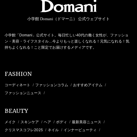
小学館 Domani（ドマーニ） 公式ウェブサイト
小学館「Domani」公式サイト。毎日忙しい40代の働く女性が、ファッショ
ン・美容・ライフスタイル…今よりもっと楽しくなれる！元気になれる！気
持ちよくなれる！こと限定でお届けするメディアです。
FASHION
コーディネート
ファッションコラム
おすすめアイテム
/
/
/
ファッションニュース
/
BEAUTY
メイク
スキンケア
ヘア
ボディ
最新美容ニュース
/
/
/
/
/
クリスマスコフレ2025
ネイル
インナービューティ
/
/
/