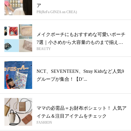
ア
PR(ReFa GINZA on CREA)
メイクポーチにもおすすめな可愛いポーチ
7選｜小さめから大容量のものまで揃えま
BEAUTY
した
NCT、SEVENTEEN、Stray Kidsなど人気9
グループが集合！【D’...
ママの必需品＝お財布ポシェット！ 人気ア
イテム＆注目アイテムをチェック
FASHION