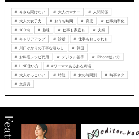
今さら聞けない
大人のマナー
人間関係
大人の女子力
おうち時間
育児
仕事効率化
100均
趣味
仕事も家庭も
夫婦
キャリアアップ
診断
仕事もおしゃれも
川口ゆかりの丁寧な暮らし
韓国
お料理レシピ代用
デジタル苦手
iPhone使い方
LINE使い方
#ワーママあるある劇場
大人かっこいい
時短
女の時間割
時事ネタ
文房具