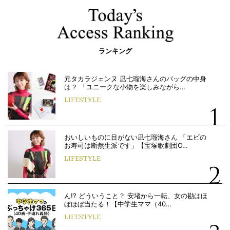
ランキング
元タカラジェンヌ 凪七瑠海さんのバッグの中身
は？ 「ユニークな小物を楽しみながら…
LIFESTYLE
おいしいものに目がない凪七瑠海さん 「エビの
お寿司は断然生派です」【宝塚歌劇団O…
LIFESTYLE
ん!? どういうこと？ 安堵から一転、女の勘はほ
ぼほぼ当たる！【中学生ママ（40…
LIFESTYLE