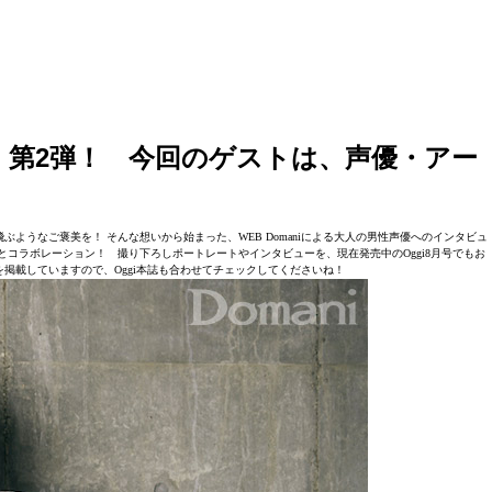
耳恋』第2弾！ 今回のゲストは、声優・アー
ようなご褒美を！ そんな想いから始まった、WEB Domaniによる大人の男性声優へのインタビュ
とコラボレーション！ 撮り下ろしポートレートやインタビューを、現在発売中のOggi8月号でもお
掲載していますので、Oggi本誌も合わせてチェックしてくださいね！