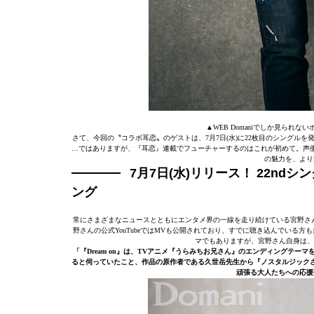
▲WEB Domaniでしか見られ
さて、今回の〝コラボ耳恋〟のゲストは、7月7日(水)に22枚目のシングルを発
…ではありますが、『耳恋』連載でフューチャーするのはこれが初めて。声
の魅力を、より
7月7日(水)リリース！ 22nd
ング
常にさまざまなニュースとともにエンタメ界の一線を走り続けている宮野さんですが
野さんの公式YouTubeではMVも公開されており、すでに聴き込んでいる方
マでもありますが、宮野さん自身は、新
「『Dream on』は、TVアニメ『うらみちお兄さん』のエンディングテ
ると伺っていたこと、作品の原作者である久世岳先生から『ノスタルジック
頑張る大人たちへの応援