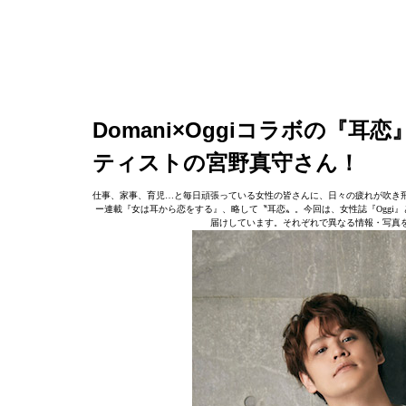
Domani×Oggiコラボの『
ティストの宮野真守さん！
仕事、家事、育児…と毎日頑張っている女性の皆さんに、日々の疲れが吹き飛ぶ
ー連載『女は耳から恋をする』、略して〝耳恋〟。今回は、女性誌『Oggi』
届けしています。それぞれで異なる情報・写真を