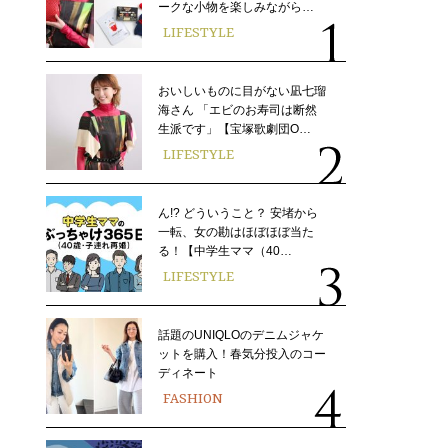
ークな小物を楽しみながら…
LIFESTYLE
おいしいものに目がない凪七瑠
海さん 「エビのお寿司は断然
生派です」【宝塚歌劇団O…
LIFESTYLE
ん!? どういうこと？ 安堵から
一転、女の勘はほぼほぼ当た
る！【中学生ママ（40…
LIFESTYLE
話題のUNIQLOのデニムジャケ
ットを購入！春気分投入のコー
ディネート
FASHION