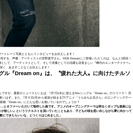
ないポートレート写真とともにインタビューをお伝えします！
売する、声優・アーティストの宮野真守さん。WEB Domaniにご登場いただくのは、なんと3回目！
優として、アーティストとして、そして俳優としての活躍も目覚ましい〝稀代のエンターテイナー〟
深く、あますことなくお伝えします！
シングル『Dream on』は、〝疲れた大人〟に向けたチルソ
、最新のニュースといえば、7月7日(水)に迎えるNewシングル『Dream on』のリリース！ 宮
も多いはず。また、7月５日(月)から放送が始まるTVアニメ『うらみちお兄さん』のエンディングテー
曲『Dream on』にどんな思いを抱いているのでしょうか？
ーマを…とオファーいただいて制作した曲です。アニメのオープニングテーマは明るくポップな楽曲にな
さが欲しい』というリクエストを頂いていたこともあり、子どもの頃を思い出しながら夢に向かって
歌にできたらいいな、とつくりはじめました」