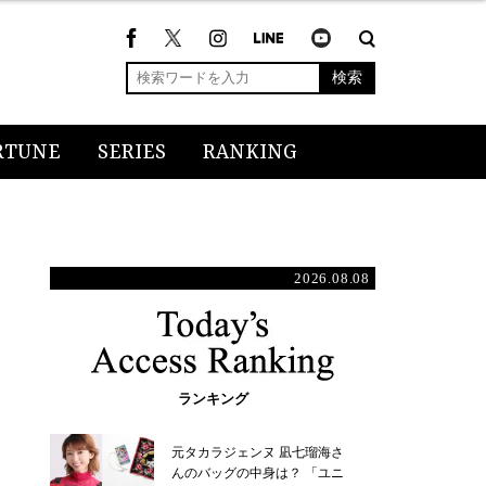
検索
RTUNE
SERIES
RANKING
2026.08.08
ランキング
元タカラジェンヌ 凪七瑠海さ
んのバッグの中身は？ 「ユニ