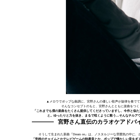
▲メロウでポップな曲調に、宮野さんの優しい歌声が旋律を奏でて…
そんなコンセプトのもと、宮野さんとともに楽曲をつく
「これまでも僕の楽曲をたくさん提供してくださっていますし、今作と似た
と。ゆったりと力を抜き、まるで呟くように歌う…そんなチルアウト
宮野さん直伝のカラオケアドバイ
そうして生まれた新曲『Dream on』は、ノスタルジーな雰囲気の中
「学校のチャイムとかテレビゲームの効果音とか、ポップで懐かしい音をギ