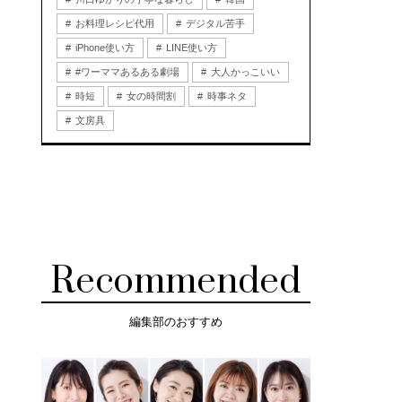
お料理レシピ代用
デジタル苦手
iPhone使い方
LINE使い方
#ワーママあるある劇場
大人かっこいい
時短
女の時間割
時事ネタ
文房具
Recommended
編集部のおすすめ