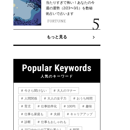
当たりすぎて怖い！あなたの今
週の運勢（2/23〜3/1）を数秘
術占いで占います
FORTUNE
もっと見る
人気のキーワード
今さら聞けない
大人のマナー
人間関係
大人の女子力
おうち時間
育児
仕事効率化
100均
趣味
仕事も家庭も
夫婦
キャリアアップ
診断
仕事もおしゃれも
川口ゆかりの丁寧な暮らし
韓国