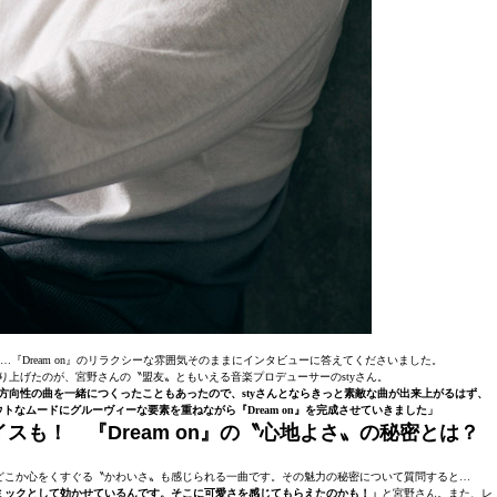
『Dream on』のリラクシーな雰囲気そのままにインタビューに答えてくださいました。
り上げたのが、宮野さんの〝盟友〟ともいえる音楽プロデューサーのstyさん。
方向性の曲を一緒につくったこともあったので、styさんとならきっと素敵な曲が出来上がるはず、
なムードにグルーヴィーな要素を重ねながら『Dream on』を完成させていきました」
スも！ 『Dream on』の〝心地よさ〟の秘密とは？
に、どこか心をくすぐる〝かわいさ〟も感じられる一曲です。その魅力の秘密について質問すると…
ミックとして効かせているんです。そこに可愛さを感じてもらえたのかも！」
と宮野さん。また、レ