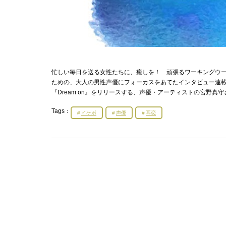
忙しい毎日を送る女性たちに、癒しを！ 頑張るワーキングウ
ための、大人の男性声優にフォーカスをあてたインタビュー連載『
『Dream on』をリリースする、声優・アーティストの宮野真
Tags：
イケボ
声優
耳恋