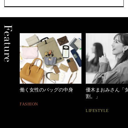
中身
優木まおみさん「女の時間
心地よくいられる
割。」
とは
LIFESTYLE
FASHION