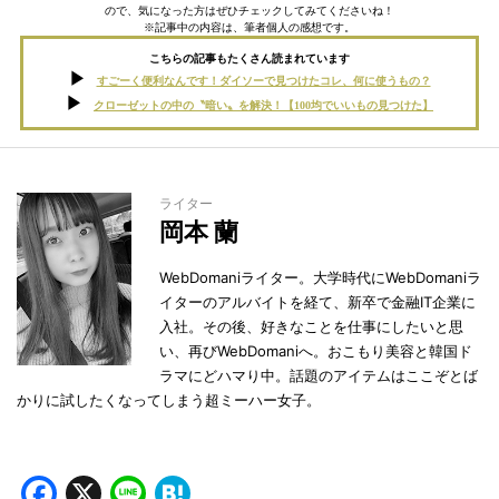
ので、気になった方はぜひチェックしてみてくださいね！
※記事中の内容は、筆者個人の感想です。
こちらの記事もたくさん読まれています
すごーく便利なんです！ダイソーで見つけたコレ、何に使うもの？
クローゼットの中の〝暗い〟を解決！【100均でいいもの見つけた】
ライター
岡本 蘭
WebDomaniライター。大学時代にWebDomaniラ
イターのアルバイトを経て、新卒で金融IT企業に
入社。その後、好きなことを仕事にしたいと思
い、再びWebDomaniへ。おこもり美容と韓国ド
ラマにどハマり中。話題のアイテムはここぞとば
かりに試したくなってしまう超ミーハー女子。
Facebook
X
Line
Hatena