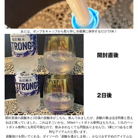
あとは、ポンプをキャップから取り外し冷蔵庫に保存するだけでOK！
開封直後の炭酸水と2日後の炭酸水がこちら。飲んでみましたが、炭酸の量はほぼ同量と思え
るほど残っていました。これはすごいかも。500mlペットボトル飲料はもちろん、1.5Lのペッ
トボトル飲料にも対応可能なので、飲みきれなくても問題ありません◎。1家に1つあると便
利なアイテムだと思います。
炭酸抜けを防いでくれる、ダイソーの「炭酸を逃がしま栓」。かなりおすすめのアイテムな