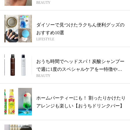
BEAUTY
ダイソーで見つけたラクちん便利グッズの
おすすめ10選
LIFESTYLE
おうち時間でヘッドスパ！炭酸シャンプー
で週に1度のスペシャルケアをー特徴や人
BEAUTY
気商...
ホームパーティーにも！ 割ったりかけたり
アレンジも楽しい【おうちドリンクバー】