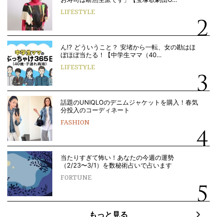
LIFESTYLE
ん!? どういうこと？ 安堵から一転、女の勘はほ
ぼほぼ当たる！【中学生ママ（40…
LIFESTYLE
話題のUNIQLOのデニムジャケットを購入！春気
分投入のコーディネート
FASHION
当たりすぎて怖い！あなたの今週の運勢
（2/23〜3/1）を数秘術占いで占います
FORTUNE
もっと見る