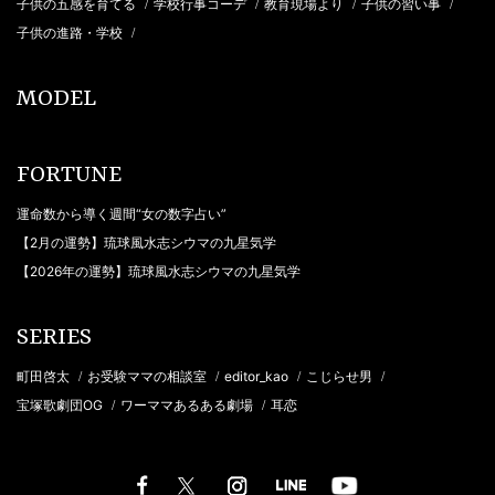
子供の五感を育てる
学校行事コーデ
教育現場より
子供の習い事
/
/
/
/
子供の進路・学校
/
MODEL
FORTUNE
運命数から導く週間“女の数字占い”
【2月の運勢】琉球風水志シウマの九星気学
【2026年の運勢】琉球風水志シウマの九星気学
SERIES
町田啓太
お受験ママの相談室
editor_kao
こじらせ男
/
/
/
/
宝塚歌劇団OG
ワーママあるある劇場
耳恋
/
/