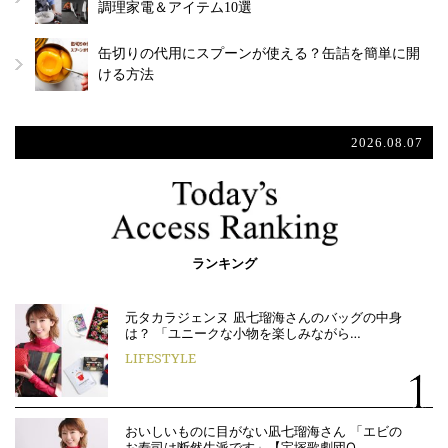
調理家電＆アイテム10選
缶切りの代用にスプーンが使える？缶詰を簡単に開
ける方法
2026.08.07
ランキング
元タカラジェンヌ 凪七瑠海さんのバッグの中身
は？ 「ユニークな小物を楽しみながら…
LIFESTYLE
おいしいものに目がない凪七瑠海さん 「エビの
お寿司は断然生派です」【宝塚歌劇団O…