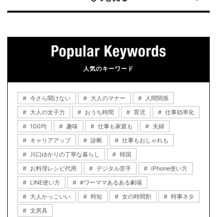
人気のキーワード
今さら聞けない
大人のマナー
人間関係
大人の女子力
おうち時間
育児
仕事効率化
100均
趣味
仕事も家庭も
夫婦
キャリアアップ
診断
仕事もおしゃれも
川口ゆかりの丁寧な暮らし
韓国
お料理レシピ代用
デジタル苦手
iPhone使い方
LINE使い方
#ワーママあるある劇場
大人かっこいい
時短
女の時間割
時事ネタ
文房具