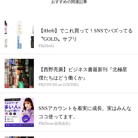
おすすめの関連記事
【iHerb】でこれ買って！SNSでバズってる
〝GOLD〟サプリ
PR(iHerb)
【西野亮廣】ビジネス書最新刊『北極星
僕たちはどう働くか』
PR(FINCHI on GOETHE)
SNSアカウントを着実に成長。実はみんな
ココ使ってます。
PR(Dreaw合同会社)