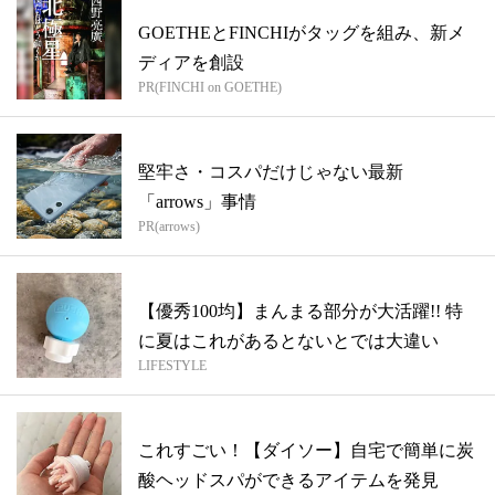
GOETHEとFINCHIがタッグを組み、新メ
ディアを創設
PR(FINCHI on GOETHE)
堅牢さ・コスパだけじゃない最新
「arrows」事情
PR(arrows)
【優秀100均】まんまる部分が大活躍!! 特
に夏はこれがあるとないとでは大違い
LIFESTYLE
これすごい！【ダイソー】自宅で簡単に炭
酸ヘッドスパができるアイテムを発見