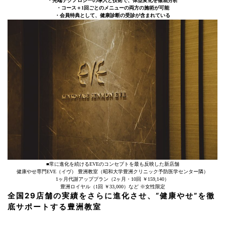
・先端テクノロジーの導入と技術で、体型変化を徹底分析
・コース＋1回ごとのメニューの両方の施術が可能
・会員特典として、健康診断の受診が含まれている
■常に進化を続けるEVEのコンセプトを最も反映した新店舗
健康やせ専門EVE（イヴ） 豊洲教室（昭和大学豊洲クリニック予防医学センター隣）
1ヶ月代謝アッププラン（2ヶ月・10回 ￥159,140）
豊洲ロイヤル（1回 ￥33,000）など ※女性限定
全国29店舗の実績をさらに進化させ、“健康やせ”を徹
底サポートする豊洲教室