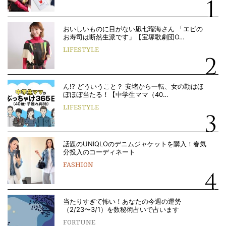
おいしいものに目がない凪七瑠海さん 「エビの
お寿司は断然生派です」【宝塚歌劇団O…
LIFESTYLE
ん!? どういうこと？ 安堵から一転、女の勘はほ
ぼほぼ当たる！【中学生ママ（40…
LIFESTYLE
話題のUNIQLOのデニムジャケットを購入！春気
分投入のコーディネート
FASHION
当たりすぎて怖い！あなたの今週の運勢
（2/23〜3/1）を数秘術占いで占います
FORTUNE