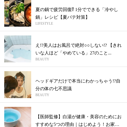
夏の鍋で疲労回復⁉︎ 1分でできる「冷やし
鍋」レシピ【夏バテ対策】
LIFESTYLE
え!?美人はお風呂で絶対○○しない!? 【きれ
いな人ほど「やめている」27のこと...
BEAUTY
ヘッドギアだけで本当にわかっちゃう!?自
分の体の七不思議
BEAUTY
【医師監修】白湯が健康・美容のためにお
すすめな5つの理由｜はじめよう！お家で