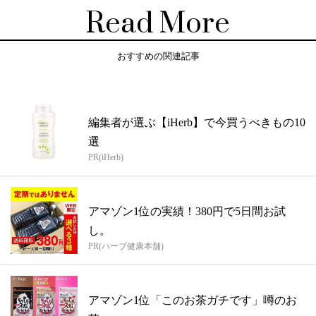
Read More
おすすめの関連記事
編集者が選ぶ【iHerb】で今買うべきもの10
選
PR(iHerb)
アマゾン1位の実績！380円で5日間お試
し。
PR(ハーブ健康本舗)
アマゾン1位「このお茶ガチです」噂のお