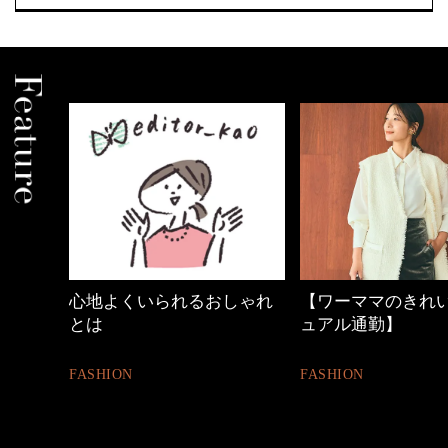
しゃれ
【ワーママのきれいめカジ
優木まおみさん「
ュアル通勤】
割。」
FASHION
LIFESTYLE