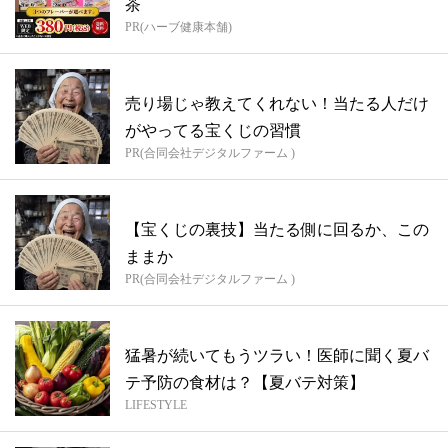
茶
PR(ハーブ健康本舗)
売り場じゃ教えてくれない！当たる人だけ
がやってる宝くじの習慣
PR(合同会社デジタルファーム )
【宝くじの裏技】当たる側に回るか、この
ままか
PR(合同会社デジタルファーム )
猛暑が続いてもうツラい！医師に聞く夏バ
テ予防の食材は？【夏バテ対策】
LIFESTYLE