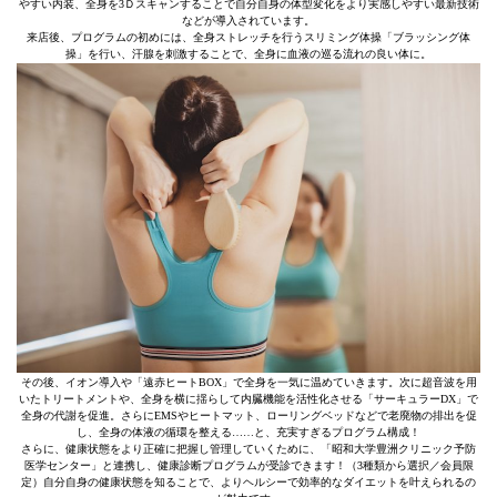
やすい内装、全身を3Ｄスキャンすることで自分自身の体型変化をより実感しやすい最新技術
などが導入されています。
来店後、プログラムの初めには、全身ストレッチを行うスリミング体操「ブラッシング体
操」を行い、汗腺を刺激することで、全身に血液の巡る流れの良い体に。
その後、イオン導入や「遠赤ヒートBOX」で全身を一気に温めていきます。次に超音波を用
いたトリートメントや、全身を横に揺らして内臓機能を活性化させる「サーキュラーDX」で
全身の代謝を促進。さらにEMSやヒートマット、ローリングベッドなどで老廃物の排出を促
し、全身の体液の循環を整える……と、充実すぎるプログラム構成！
さらに、健康状態をより正確に把握し管理していくために、「昭和大学豊洲クリニック予防
医学センター」と連携し、健康診断プログラムが受診できます！（3種類から選択／会員限
定）自分自身の健康状態を知ることで、よりヘルシーで効率的なダイエットを叶えられるの