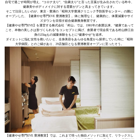
自宅で過ごす時間が増え、“コロナ太り”、“自粛太り”と言った言葉が生み出されている昨今、
健康美やボディメイクに対する需要がグンと高まってきています。
そこで注目したいのが、東京・豊洲の「昭和大学豊洲クリニック予防医学センター」の隣に
オープンした、【健康やせ専門EVE 豊洲教室】。体に無理なく、健康的に、体重減量やサイ
ズダウンを目指す総合健康痩身教室です。
【健康やせ専門EVE】を運営する株式会社「村山」では、1981年の創業以来、“健康であって
こそ、本物の美しさは形づくられる”をコンセプトに掲げ、創業者で現会長である村山静江自
身の25kgもの減量体験をもとに“健康やせ”を追求。
ダイエットに悩む女性を救いたいと、全身美容をあらゆる角度から探求していた時に「昭和
大学病院」とのご縁があり、29店舗目となる豊洲教室オープンに至ったそう。
【健康やせ専門EVE 豊洲教室】では、これまで培った独自メソッドに加えて、リラックスし