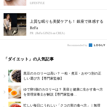
LIFESTYLE
簡単...
上質な眠りも美髪ケアも！ 銀座で体感する
ReFa
PR（ReFa GINZA on CREA）
Recommended by
「ダイエット」の人気記事
黒豆のカロリーは高い？ 一粒・煮豆・おやつ別の正
しい選び方【専門家監修】
ゆで卵1個のカロリーは？ 美容と健康に生かす食べ方
を管理栄養士が解説【専門家監修…
忙しい毎日にうれしい「クコの実の食べ方」｜無理