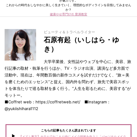
が魅力です。
これからの時代をしなやかに美しく生きていく、理想的なボディラインを目指してみません
か？
健康やせ専門EVE 豊洲教室
ビューティ＆トラベルライター
石原有起（いしはら・ゆ
き）
大学卒業後、女性誌やウェブを中心に、美容、旅
行記事の取材・執筆を行うほか、TV・ラジオ出演、講演など多方面で
活動中。現在は、年間数百個の新作コスメを試すだけでなく、“旅＝美
を磨くためのエッセンス”と捉え、国内外を問わず、旅先で美容スポッ
トを体当たりで巡る取材を多く行う。“人生を彩るために、美容する”が
モットー。
■Coffret web：https://coffretweb.net/ ■Instagram：
@yukiishihara1112
こちらの記事もたくさん読まれています
【メズム東京】ホテルでおこもり中にメイク技術を向上！「パーソナルメイク