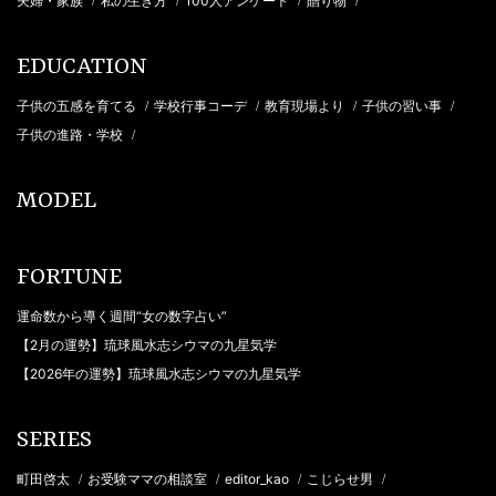
夫婦・家族
私の生き方
100人アンケート
贈り物
/
/
/
/
EDUCATION
子供の五感を育てる
学校行事コーデ
教育現場より
子供の習い事
/
/
/
/
子供の進路・学校
/
MODEL
FORTUNE
運命数から導く週間“女の数字占い”
【2月の運勢】琉球風水志シウマの九星気学
【2026年の運勢】琉球風水志シウマの九星気学
SERIES
町田啓太
お受験ママの相談室
editor_kao
こじらせ男
/
/
/
/