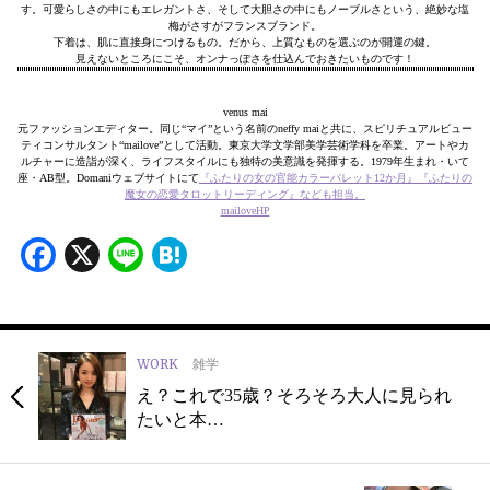
す。可愛らしさの中にもエレガントさ、そして大胆さの中にもノーブルさという、絶妙な塩
梅がさすがフランスブランド。
下着は、肌に直接身につけるもの。だから、上質なものを選ぶのが開運の鍵。
見えないところにこそ、オンナっぽさを仕込んでおきたいものです！
venus mai
元ファッションエディター。同じ“マイ”という名前のneffy maiと共に、スピリチュアルビュー
ティコンサルタント“mailove”として活動。東京大学文学部美学芸術学科を卒業。アートやカ
ルチャーに造詣が深く、ライフスタイルにも独特の美意識を発揮する。1979年生まれ・いて
座・AB型。Domaniウェブサイトにて
『ふたりの女の官能カラーパレット12か月』
『ふたりの
魔女の恋愛タロットリーディング』
なども担当。
mailoveHP
Facebook
X
Line
Hatena
WORK
雑学
え？これで35歳？そろそろ大人に見られ
たいと本…