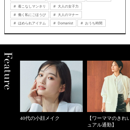
着こなしマンネリ
大人の女子力
働く私にごほうび
大人のマナー
ほめられアイテム
Domanist
おうち時間
【ワーママのきれいめカジ
心地よくいられる
ュアル通勤】
とは