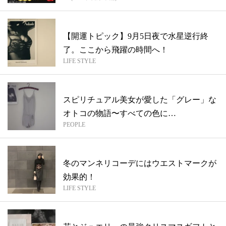
【開運トピック】9月5日夜で水星逆行終
了。ここから飛躍の時間へ！
LIFE STYLE
スピリチュアル美女が愛した「グレー」な
オトコの物語〜すべての色に
PEOPLE
は”LOVE”が...
冬のマンネリコーデにはウエストマークが
効果的！
LIFE STYLE