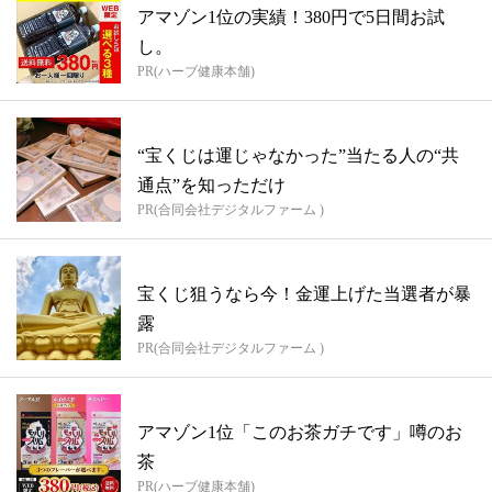
アマゾン1位の実績！380円で5日間お試
し。
PR(ハーブ健康本舗)
“宝くじは運じゃなかった”当たる人の“共
通点”を知っただけ
PR(合同会社デジタルファーム )
宝くじ狙うなら今！金運上げた当選者が暴
露
PR(合同会社デジタルファーム )
アマゾン1位「このお茶ガチです」噂のお
茶
PR(ハーブ健康本舗)