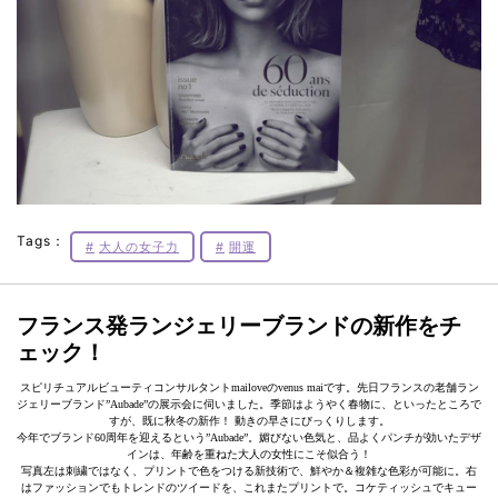
Tags：
大人の女子力
開運
フランス発ランジェリーブランドの新作をチ
ェック！
スピリチュアルビューティコンサルタントmailoveのvenus maiです。先日フランスの老舗ラン
ジェリーブランド”Aubade”の展示会に伺いました。季節はようやく春物に、といったところで
すが、既に秋冬の新作！ 動きの早さにびっくりします。
今年でブランド60周年を迎えるという”Aubade”。媚びない色気と、品よくパンチが効いたデザ
インは、年齢を重ねた大人の女性にこそ似合う！
写真左は刺繍ではなく、プリントで色をつける新技術で、鮮やか＆複雑な色彩が可能に。右
はファッションでもトレンドのツイードを、これまたプリントで。コケティッシュでキュー