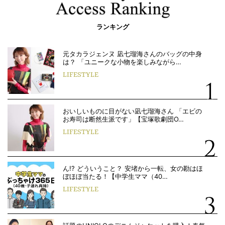
ランキング
元タカラジェンヌ 凪七瑠海さんのバッグの中身
は？ 「ユニークな小物を楽しみながら…
LIFESTYLE
おいしいものに目がない凪七瑠海さん 「エビの
お寿司は断然生派です」【宝塚歌劇団O…
LIFESTYLE
ん!? どういうこと？ 安堵から一転、女の勘はほ
ぼほぼ当たる！【中学生ママ（40…
LIFESTYLE