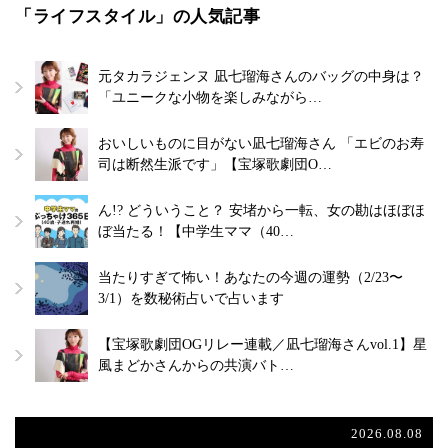
「ライフスタイル」の人気記事
元タカラジェンヌ 凪七瑠海さんのバッグの中身は？
「ユニークな小物を楽しみながら…
おいしいものに目がない凪七瑠海さん 「エビのお寿
司は断然生派です」【宝塚歌劇団O…
ん!? どういうこと？ 安堵から一転、女の勘はほぼほ
ぼ当たる！【中学生ママ（40…
当たりすぎて怖い！あなたの今週の運勢（2/23〜
3/1）を数秘術占いで占います
【宝塚歌劇団OGリレー連載／凪七瑠海さんvol.1】星
風まどかさんからの共演バト…
2026.08.08