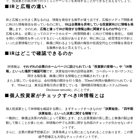
で、投資家との双方向でのコミュニケーションを実現することができると言えるでしょう。
■IRと広報の違い
IRと広報とが大きく異なるのは、情報を発信する相手が違う点です。広報がメディア関係者
に向けた情報発信を担っているのに対し、
IRは企業株を所有している投資家向けに情報を発
信
します。そのため、
広報と違ってIRが発信する情報は株に関連するものが中心
です。
広報もIRも、企業にとってのステークホルダー（利害関係者）に向けて情報を発信し、信頼
を得たり関係性を作ったりするといった役目がありますが、特にIRには、経営理念や方針と
いった企業情報だけでなく、株価に関わるような業績の報告や役員交代などの情報を発信す
る義務があると言えるでしょう。
■IRはどこで確認できるのか
IR情報は、
それぞれの企業のホームページに設けられている「投資家の皆様へ」や「IR情
報」といった場所で確認可能
です。決算短信やIRの説明会資料、コーポレートガバナンスに
関する報告書、株価に関する情報などが掲載されています。
また上場している会社は、会社情報の開示を行う場合、TDnetの利用が義務付けられていま
す。TDnetとは、東京証券取引所が運営している「適時開示情報伝達システム(Timely
Disclosure network)」のことです。
■個人投資家がチェックすべきIR情報とは
個人投資家としてIR情報を確認する際に、まずチェックすべきなのが
「決算短信」「四半期
決算短信」といった決算に関する情報
です。
一般的に、株価は決算の内容によって変動します。また企業業績の良し悪しと株価の額は連
動して動くことが多いため、IR情報の中でも決算に関する内容のチェックが欠かせないポイ
ントです。
さらに、企業の業績予想修正が、決算発表よりも前におこなわれることがあります。この業
績予想修正も大切なチェックポイントです。