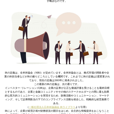
す略語なのです。
IRの定義は、全米IR協会（NIRI）が定めています。全米IR協会とは、株式市場の関係者や企
業のIR担当者などがIRの拠りどころとしている機関です。これまでにIRの定義は2度変更され
ており、現在の定義は2003年に発表されました。
この最新のIRの定義は、次の通りです。
インベスター･リレーションズ(IR)は、企業の証券が公正な価値評価を受けることを最終目標
とするものであり、企業と金融コミュニティやその他のステークホルダーとの間に最も効果
的な双方的コミュニケーションを実現するため、財務活動やコミュニケーション、マーケテ
ィング、そして証券関係法の下でのコンプライアンス活動を統合した、戦略的な経営責務で
ある。
（
一般社団法人日本IR協議会 IRライブラリ
より引用）
IRによって、企業が経営計画や財務状況の開示をはじめ、自主的な情報提供をおこなうこと