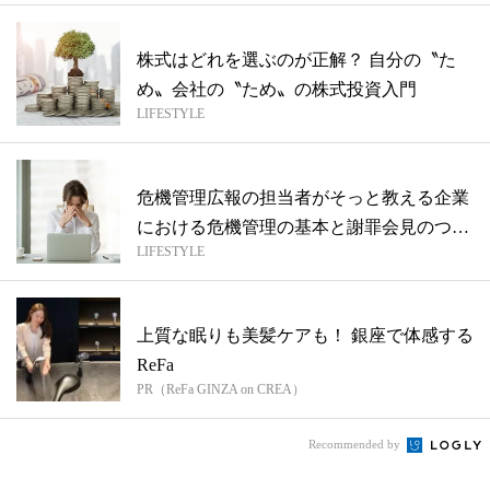
株式はどれを選ぶのが正解？ 自分の〝た
め〟会社の〝ため〟の株式投資入門
LIFESTYLE
危機管理広報の担当者がそっと教える企業
における危機管理の基本と謝罪会見のつく
LIFESTYLE
り方...
上質な眠りも美髪ケアも！ 銀座で体感する
ReFa
PR（ReFa GINZA on CREA）
Recommended by