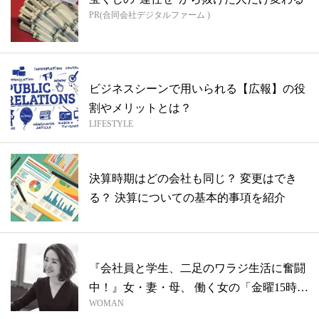
PR(合同会社デジタルファーム )
ビジネスシーンで用いられる【広報】の役
割やメリットとは？
LIFESTYLE
決算時期はどの会社も同じ？ 変更はでき
る？ 決算についての基本的事項を紹介
『会社員と学生、二足のワラジ生活に奮闘
中！』女・妻・母、 働く女の「金曜15時
WOMAN
半...