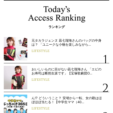
ランキング
元タカラジェンヌ 凪七瑠海さんのバッグの中身
は？ 「ユニークな小物を楽しみながら…
LIFESTYLE
おいしいものに目がない凪七瑠海さん 「エビの
お寿司は断然生派です」【宝塚歌劇団O…
LIFESTYLE
ん!? どういうこと？ 安堵から一転、女の勘はほ
ぼほぼ当たる！【中学生ママ（40…
LIFESTYLE