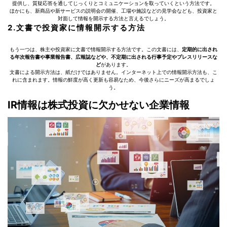
提供し、質疑応答を通してじっくりとコミュニケーションを取っていくという方法です。
ほかにも、新商品や新サービスの説明会の開催、工場や施設などの見学会なども、投資家と
対面して情報を開示する方法と言えるでしょう。
2.文書で投資家に情報開示する方法
もう一つは、株主や投資家に文書で情報開示する方法です。この文書には、
定期的に出され
る年次報告書や事業報告書、広報誌などや、不定期に出される行事予定やプレスリリースな
ど
があります。
文書による開示方法は、紙だけではありません。インターネット上での情報開示方法も、こ
れに含まれます。情報の鮮度が高く更新も容易なため、今後さらにニーズが高まるでしょ
う。
IR情報は株式投資に欠かせない企業情報