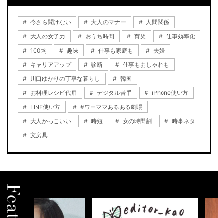
今さら聞けない
大人のマナー
人間関係
大人の女子力
おうち時間
育児
仕事効率化
100均
趣味
仕事も家庭も
夫婦
キャリアアップ
診断
仕事もおしゃれも
川口ゆかりの丁寧な暮らし
韓国
お料理レシピ代用
デジタル苦手
iPhone使い方
LINE使い方
#ワーママあるある劇場
大人かっこいい
時短
女の時間割
時事ネタ
文房具