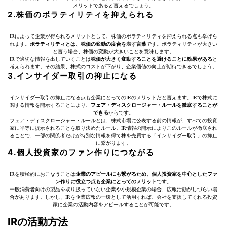
メリットであると言えるでしょう。
2.株価のボラティリティを抑えられる
IRによって企業が得られるメリットとして、株価のボラティリティを抑えられる点も挙げら
れます。
ボラティリティとは、株価の変動の度合を表す言葉
です。ボラティリティが大きい
と言う場合、株価の変動が大きいことを意味します。
IRで適切な情報を出していくことは
株価が大きく変動することを避けることに効果がある
と
考えられます。その結果、株式のコストが下がり、企業価値の向上が期待できるでしょう。
3.インサイダー取引の抑止になる
インサイダー取引の抑止になる点も企業にとってのIRのメリットだと言えます。IRで株式に
関する情報を開示することにより、
フェア・ディスクロージャー・ルールを徹底することが
できる
からです。
フェア・ディスクロージャー・ルールとは、株式市場に公表する前の情報が、すべての投資
家に平等に提示されることを取り決めたルール。IR情報の開示によりこのルールが徹底され
ることで、一部の関係者だけが特別な情報を得て株を売買する「インサイダー取引」の抑止
に繋がります。
4.個人投資家のファン作りにつながる
IRを積極的におこなうことは
企業のアピールにも繋がるため、個人投資家を中心としたファ
ン作りに役立つ点も企業にとってのメリット
です。
一般消費者向けの製品を取り扱っていない企業や小規模企業の場合、広報活動がしづらい場
合があります。しかし、IRを企業広報の一環として活用すれば、会社を支援してくれる投資
家に企業の活動内容をアピールすることが可能です。
IRの活動方法