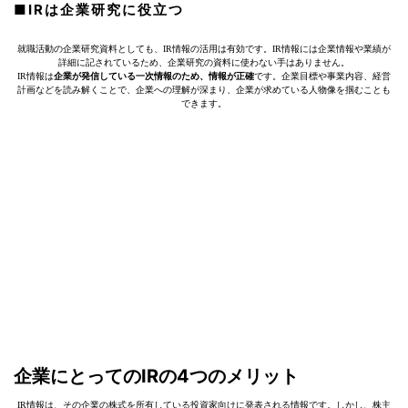
■IRは企業研究に役立つ
就職活動の企業研究資料としても、IR情報の活用は有効です。IR情報には企業情報や業績が
詳細に記されているため、企業研究の資料に使わない手はありません。
IR情報は
企業が発信している一次情報のため、情報が正確
です。企業目標や事業内容、経営
計画などを読み解くことで、企業への理解が深まり、企業が求めている人物像を掴むことも
できます。
企業にとってのIRの4つのメリット
IR情報は、その企業の株式を所有している投資家向けに発表される情報です。しかし、株主