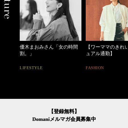
「女の時間
【ワーママのきれいめカジ
40代の小顔メ
ュアル通勤】
BEAUTY
FASHION
【登録無料】
Domaniメルマガ会員募集中