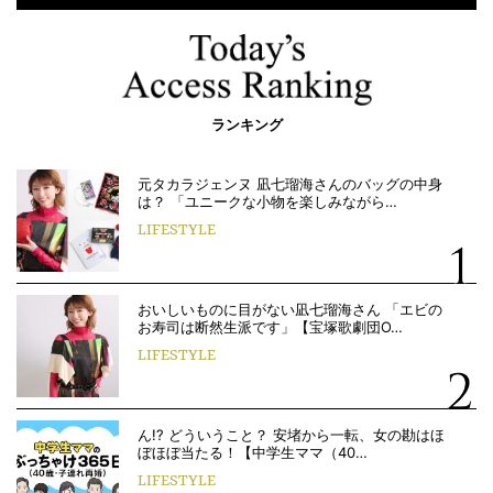
ランキング
元タカラジェンヌ 凪七瑠海さんのバッグの中身
は？ 「ユニークな小物を楽しみながら…
LIFESTYLE
おいしいものに目がない凪七瑠海さん 「エビの
お寿司は断然生派です」【宝塚歌劇団O…
LIFESTYLE
ん!? どういうこと？ 安堵から一転、女の勘はほ
ぼほぼ当たる！【中学生ママ（40…
LIFESTYLE