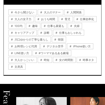
今さら聞けない
大人のマナー
人間関係
大人の女子力
おうち時間
育児
仕事効率化
100均
趣味
仕事も家庭も
夫婦
キャリアアップ
診断
仕事もおしゃれも
川口ゆかりの丁寧な暮らし
韓国
お料理レシピ代用
デジタル苦手
iPhone使い方
LINE使い方
#ワーママあるある劇場
大人かっこいい
時短
女の時間割
時事ネタ
文房具