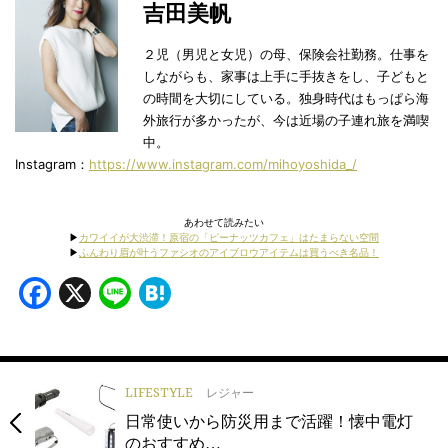
吉田美帆
２児（男児と女児）の母、保険会社勤務。仕事を
しながらも、家事は上手に手抜きをし、子どもと
の時間を大切にしている。独身時代はもっぱら海
外旅行が多かったが、今は近場の子連れ旅を満喫
中。
Instagram：
https://www.instagram.com/mihoyoshida_/
あわせて読みたい
▶︎
カワイイが大渋滞！原宿の「ピーナッツカフェ」はたまらない空間
▶︎
ふんわり眉が叶うファシオのアイブロウアイテムは買うべき名品！
Facebook
X
Line
Hatena
LIFESTYLE
レジャー
日常使いから防災用まで活躍！懐中電灯
のおすすめ…