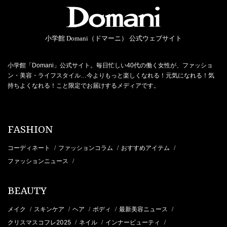
小学館 Domani（ドマーニ） 公式ウェブサイト
小学館「Domani」公式サイト。毎日忙しい40代の働く女性が、ファッショ
ン・美容・ライフスタイル…今よりもっと楽しくなれる！元気になれる！気
持ちよくなれる！こと限定でお届けするメディアです。
FASHION
コーディネート
ファッションコラム
おすすめアイテム
/
/
/
ファッションニュース
/
BEAUTY
メイク
スキンケア
ヘア
ボディ
最新美容ニュース
/
/
/
/
/
クリスマスコフレ2025
ネイル
インナービューティ
/
/
/