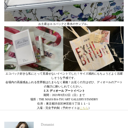
お土産はエコバックと香水のサンプル。
エコバック好きな私にとって見逃せないイベントでした！サイズ感的にもちょうどよく活躍
しそうな予感です。
会場内の高揚感あふれる世界観はたまらなく素敵！お近くの方はぜひ、ディオールのアート
の魅力に酔いしれてください。
ミス ディオール アートイベント
期間：2021年9月12日（日）まで
場所：THE MASS/BA-TSU ART GALLERY/STANDBY
住所：東京都渋谷区神宮前５丁目１１−１
入場：完全予約制（予約サイトは
こちら
）
Domanist