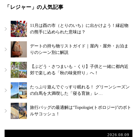
「レジャー」の人気記事
11月は酉の市（とりのいち）に出かけよう！縁起物
の熊手に込められた意味は？
デートの持ち物リストガイド｜屋内・屋外・お泊ま
りのシーン別に解説
【ぶどう・さつまいも・くり】子供と一緒に都内近
郊で楽しめる「秋の味覚狩り」へ！
たっぷり遊んでぐっすり眠れる！ グリーンシーズン
の白馬を大満喫した「寝る育旅」レ…
旅行バッグの最適解は“Topologie(トポロジー)”のボト
ルサコッシュ！
2026.08.09