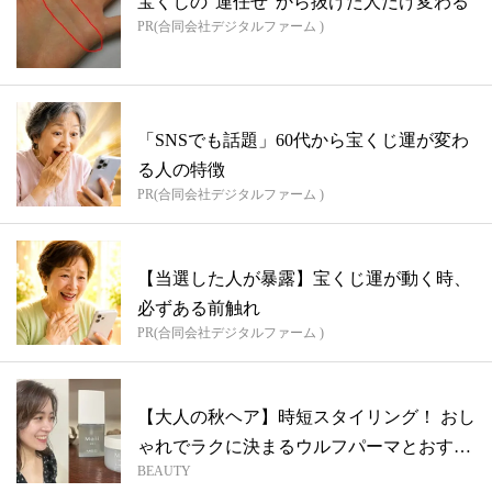
宝くじの“運任せ”から抜けた人だけ変わる
PR(合同会社デジタルファーム )
「SNSでも話題」60代から宝くじ運が変わ
る人の特徴
PR(合同会社デジタルファーム )
【当選した人が暴露】宝くじ運が動く時、
必ずある前触れ
PR(合同会社デジタルファーム )
【大人の秋ヘア】時短スタイリング！ おし
ゃれでラクに決まるウルフパーマとおすす
BEAUTY
め...