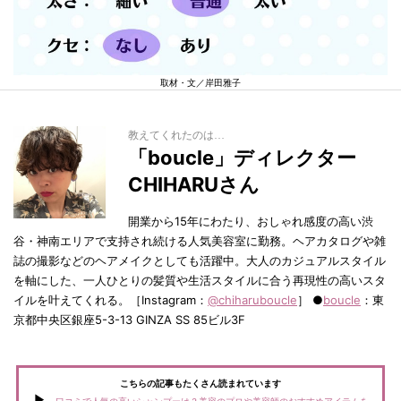
取材・文／岸田雅子
教えてくれたのは…
「boucle」ディレクター
CHIHARUさん
開業から15年にわたり、おしゃれ感度の高い渋
谷・神南エリアで支持され続ける人気美容室に勤務。ヘアカタログや雑
誌の撮影などのヘアメイクとしても活躍中。大人のカジュアルスタイル
を軸にした、一人ひとりの髪質や生活スタイルに合う再現性の高いスタ
イルを叶えてくれる。［Instagram：
@chiharuboucle
］ ●
boucle
：東
京都中央区銀座5-3-13 GINZA SS 85ビル3F
こちらの記事もたくさん読まれています