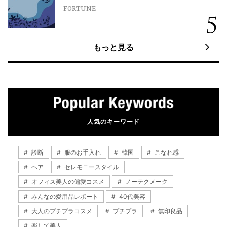
FORTUNE
もっと見る
人気のキーワード
診断
服のお手入れ
韓国
こなれ感
ヘア
セレモニースタイル
オフィス美人の偏愛コスメ
ノーテクメーク
みんなの愛用品レポート
40代美容
大人のプチプラコスメ
プチプラ
無印良品
楽して美人