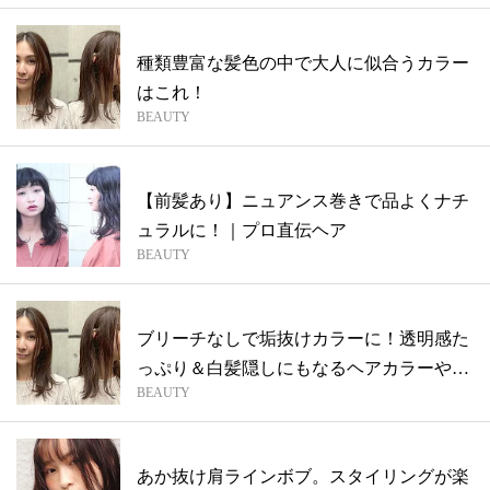
種類豊富な髪色の中で大人に似合うカラー
はこれ！
BEAUTY
【前髪あり】ニュアンス巻きで品よくナチ
ュラルに！｜プロ直伝ヘア
BEAUTY
ブリーチなしで垢抜けカラーに！透明感た
っぷり＆白髪隠しにもなるヘアカラーや髪
BEAUTY
型を...
あか抜け肩ラインボブ。スタイリングが楽