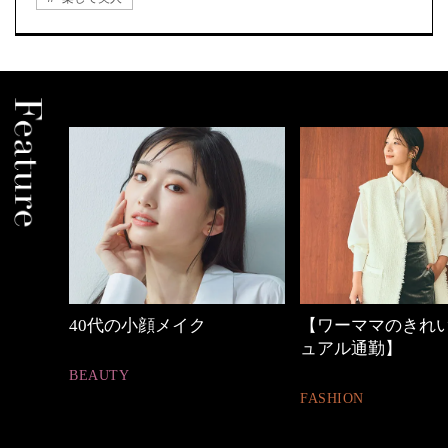
ク
【ワーママのきれいめカジ
働く女性のバ
ュアル通勤】
FASHION
FASHION