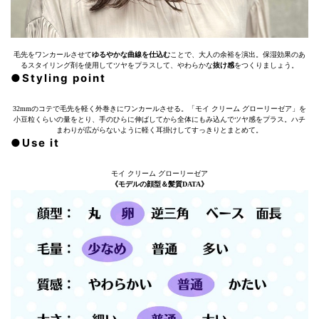
毛先をワンカールさせて
ゆるやかな曲線を仕込む
ことで、大人の余裕を演出。保湿効果のあ
るスタイリング剤を使用してツヤをプラスして、やわらかな
抜け感
をつくりましょう。
●Styling point
32mmのコテで毛先を軽く外巻きにワンカールさせる。「モイ クリーム グローリーゼア」を
小豆粒くらいの量をとり、手のひらに伸ばしてから全体にもみ込んでツヤ感をプラス。ハチ
まわりが広がらないように軽く耳掛けしてすっきりとまとめて。
●Use it
モイ クリーム グローリーゼア
《モデルの顔型＆髪質DATA》