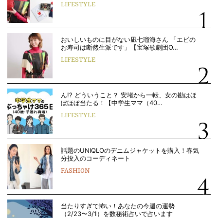
LIFESTYLE
おいしいものに目がない凪七瑠海さん 「エビの
お寿司は断然生派です」【宝塚歌劇団O…
LIFESTYLE
ん!? どういうこと？ 安堵から一転、女の勘はほ
ぼほぼ当たる！【中学生ママ（40…
LIFESTYLE
話題のUNIQLOのデニムジャケットを購入！春気
分投入のコーディネート
FASHION
当たりすぎて怖い！あなたの今週の運勢
（2/23〜3/1）を数秘術占いで占います