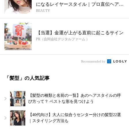
になるレイヤースタイル｜プロ直伝ヘア
BEAUTY
【bo...
【当選】金運が上がる直前に起こるサイン
PR（合同会社デジタルファーム ）
Recommended by
「髪型」の人気記事
【髪型の種類と名前の一覧】あのヘアスタイルの呼
び方って？ ベストな形を見つけよう
【40代向け】大人に似合うセンター分けの髪型22選
｜スタイリング方法も