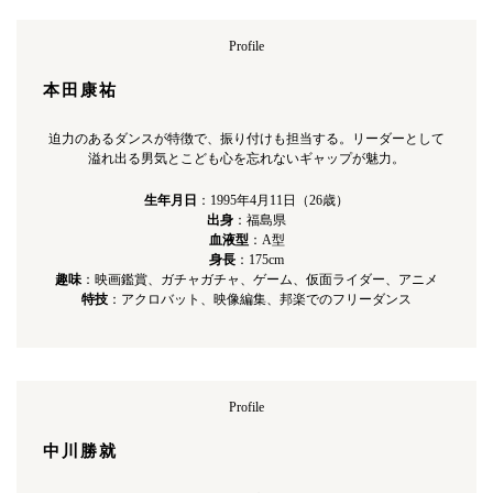
Profile
本田康祐
迫力のあるダンスが特徴で、振り付けも担当する。リーダーとして
溢れ出る男気とこども心を忘れないギャップが魅力。
生年月日
：1995年4月11日（26歳）
出身
：福島県
血液型
：A型
身⻑
：175cm
趣味
：映画鑑賞、ガチャガチャ、ゲーム、仮面ライダー、アニメ
特技
：アクロバット、映像編集、邦楽でのフリーダンス
Profile
中川勝就