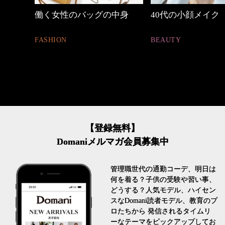
中身
40代の小顔メイク
【ワーママのきれ
ュアル通勤】
BEAUTY
FASHION
【登録無料】
Domaniメルマガ会員募集中
管理職世代の通勤コーデ、明日は
何を着る？子供の受験や習い事、
どうする？人気モデル、ハイセン
スなDomani読者モデル、教育のプ
ロたちから 発信されるタイムリ
ーなテーマをピックアップしてお