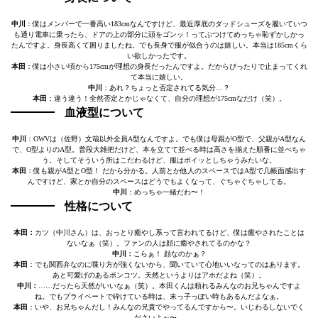
中川
：僕はメンバーで一番高い183cmなんですけど、最近厚底のダッドシューズを履いていつ
も通り電車に乗ったら、ドアの上の部分に頭をゴンッ！ってぶつけてめっちゃ恥ずかしかっ
たんですよ。身長高くて困りましたね。でも長身で服が似合うのは嬉しい。本当は185cmくら
い欲しかったです。
本田
：僕は小さい頃から175cmが理想の身長だったんですよ。だからぴったりで止まってくれ
て本当に嬉しい。
中川
：あれ？ちょっと否定されてる気分…？
本田
：違う違う！全然否定とかじゃなくて、自分の理想が175cmなだけ（笑）。
血液型について
中川
：OWVは（佐野）文哉以外全員A型なんですよ。でも僕は母親がO型で、父親がA型なん
で、O型よりのA型。普段大雑把だけど、本を立てて並べる時は高さを揃えた順番に並べちゃ
う。そしてそういう所はこだわるけど、服はポイッとしちゃうみたいな。
本田
：僕も親がA型とO型！ だから分かる。人前とか他人のスペースではA型で几帳面感出す
んですけど、家とか自分のスペースはどうでもよくなって、ぐちゃぐちゃしてる。
中川
：めっちゃ一緒だわ〜！
性格について
本田：
カツ（中川さん）は、おっとり癒やし系って言われてるけど、僕は癒やされたことは
ないなぁ（笑）。ファンの人は顔に癒やされてるのかな？
中川：
こらぁ！ 顔なのかぁ？
本田
：でも関西弁なのに喋り方が強くないから、聞いていて心地いいなってのはあります。
あと可愛げのあるポンコツ。天然というよりはアホだよね（笑）。
中川：
……だったら天然がいいなぁ（笑）。本田くんは頼れるみんなのお兄ちゃんですよ
ね。でもプライベートで砕けている時は、末っ子っぽい時もあるんだよなぁ。
本田
：いや、お兄ちゃんだし！みんなの兄貴でやってるんですから〜。いじわるしないでく
ださいよぉ〜。