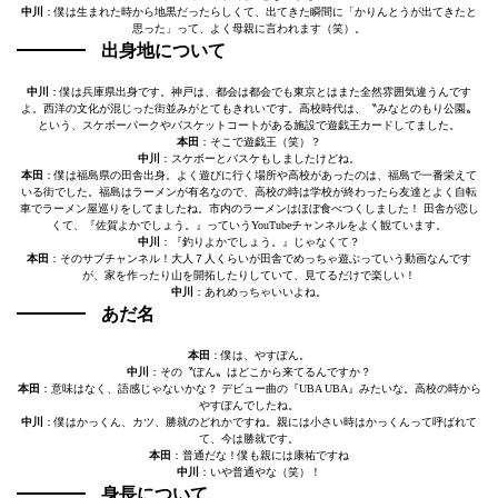
中川
：僕は生まれた時から地黒だったらしくて、出てきた瞬間に「かりんとうが出てきたと
思った」って、よく母親に言われます（笑）。
出身地について
中川
：僕は兵庫県出身です。神戸は、都会は都会でも東京とはまた全然雰囲気違うんです
よ。西洋の文化が混じった街並みがとてもきれいです。高校時代は、〝みなとのもり公園〟
という、スケボーパークやバスケットコートがある施設で遊戯王カードしてました。
本田
：そこで遊戯王（笑）？
中川
：スケボーとバスケもしましたけどね。
本田
：僕は福島県の田舎出身。よく遊びに行く場所や高校があったのは、福島で一番栄えて
いる街でした。福島はラーメンが有名なので、高校の時は学校が終わったら友達とよく自転
車でラーメン屋巡りをしてましたね。市内のラーメンはほぼ食べつくしました！ 田舎が恋し
くて、『佐賀よかでしょう。』っていうYouTubeチャンネルをよく観ています。
中川
：『釣りよかでしょう。』じゃなくて？
本田
：そのサブチャンネル！大人７人くらいが田舎でめっちゃ遊ぶっていう動画なんです
が、家を作ったり山を開拓したりしていて、見てるだけで楽しい！
中川
：あれめっちゃいいよね。
あだ名
本田
：僕は、やすぽん。
中川
：その〝ぽん〟はどこから来てるんですか？
本田
：意味はなく、語感じゃないかな？ デビュー曲の『UBA UBA』みたいな。高校の時から
やすぽんでしたね。
中川
：僕はかっくん、カツ、勝就のどれかですね。親には小さい時はかっくんって呼ばれて
て、今は勝就です。
本田
：普通だな！僕も親には康祐ですね
中川
：いや普通やな（笑）！
身長について