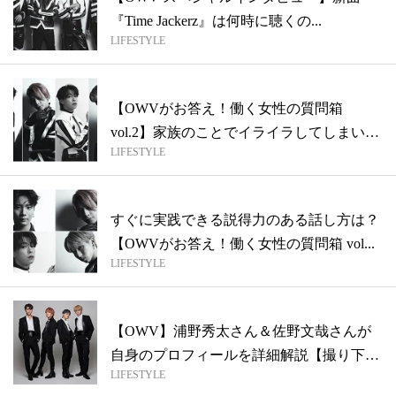
『Time Jackerz』は何時に聴くの...
LIFESTYLE
【OWVがお答え！働く女性の質問箱
vol.2】家族のことでイライラしてしまい
LIFESTYLE
ま...
すぐに実践できる説得力のある話し方は？
【OWVがお答え！働く女性の質問箱 vol...
LIFESTYLE
【OWV】浦野秀太さん＆佐野文哉さんが
自身のプロフィールを詳細解説【撮り下ろ
LIFESTYLE
しイ...