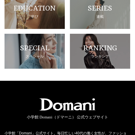
EDUCATION
SERIES
学び
連載
SPECIAL
RANKING
スペシャル
ランキング
小学館 Domani（ドマーニ） 公式ウェブサイト
小学館「Domani」公式サイト。毎日忙しい40代の働く女性が、ファッショ