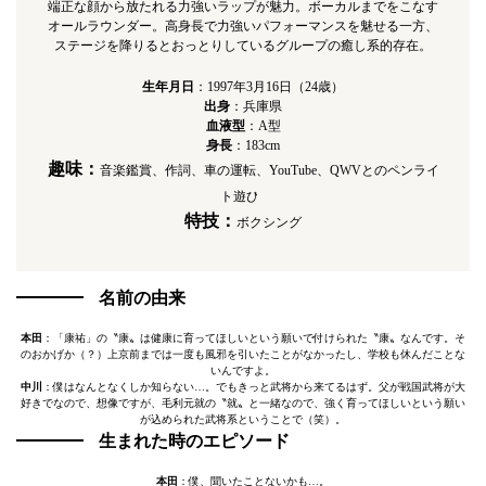
端正な顔から放たれる力強いラップが魅力。ボーカルまでをこなす
オールラウンダー。高身⻑で力強いパフォーマンスを魅せる一方、
ステージを降りるとおっとりしているグループの癒し系的存在。
生年月日
：1997年3月16日（24歳）
出身
：兵庫県
血液型
：A型
身⻑
：183cm
趣味：
音楽鑑賞、作詞、車の運転、YouTube、QWVとのペンライ
ト遊び
特技：
ボクシング
名前の由来
本田
：「康祐」の〝康〟は健康に育ってほしいという願いで付けられた〝康〟なんです。そ
のおかげか（？）上京前までは一度も風邪を引いたことがなかったし、学校も休んだことな
いんですよ。
中川
：僕はなんとなくしか知らない…。でもきっと武将から来てるはず。父が戦国武将が大
好きでなので、想像ですが、毛利元就の〝就〟と一緒なので、強く育ってほしいという願い
が込められた武将系ということで（笑）。
生まれた時のエピソード
本田
：僕、聞いたことないかも…。