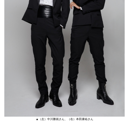
▲（左）中川勝就さん、（右）本田康祐さん