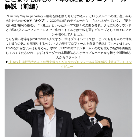
解説（前編）
〝Our only Way to get Victory～勝利を掴む僕たちだけの道～〟というメンバーの強い想いから
名付けられた
OWV（オウブ）
。2020年の9月のデビューから、〝上へ上がっていく〟〝夢を
追い続け勝利を掴む〟〝下剋上〟といったテーマで数々の楽曲を発表。クセになるサウンド
と力強いダンスパフォーマンスで、他のアイドルとは一線を画すグループとして着々にファ
ンを増やしてきました。
そんな強い意志を持つOWVの４人ですが、実はプライベートでは、とってもおちゃめで仲良
し！彼らの魅力を深堀りするべく、4人の基本プロフィールを自身で解説してもらいました。
OWVを知らない人はもちろん、QWV（※OWVのファンネーム）の方も彼らの魅力を再確認
してみてくださいね。まずはリーダーの本田康祐さんとラップ＆ボーカルを担う中川勝就さ
んからスタート！
▶︎
【OWV】浦野秀太さん＆佐野文哉さんが自身のプロフィールを詳細解説【撮り下ろしイン
タビュー】