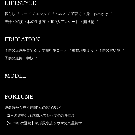
LIFESTYLE
暮らし
フード
エンタメ
ヘルス
子育て
旅・お出かけ
/
/
/
/
/
/
夫婦・家族
私の生き方
100人アンケート
贈り物
/
/
/
/
EDUCATION
子供の五感を育てる
学校行事コーデ
教育現場より
子供の習い事
/
/
/
/
子供の進路・学校
/
MODEL
FORTUNE
運命数から導く週間“女の数字占い”
【2月の運勢】琉球風水志シウマの九星気学
【2026年の運勢】琉球風水志シウマの九星気学