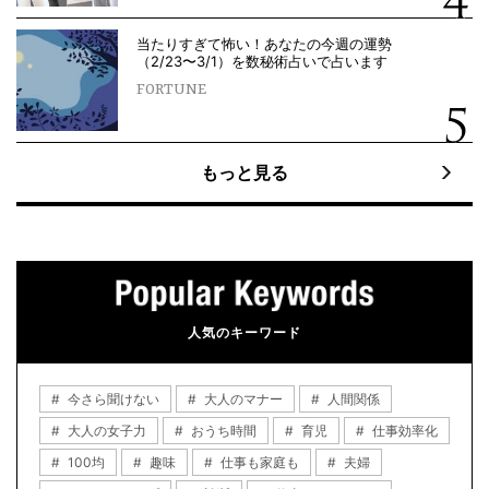
当たりすぎて怖い！あなたの今週の運勢
（2/23〜3/1）を数秘術占いで占います
FORTUNE
もっと見る
人気のキーワード
今さら聞けない
大人のマナー
人間関係
大人の女子力
おうち時間
育児
仕事効率化
100均
趣味
仕事も家庭も
夫婦