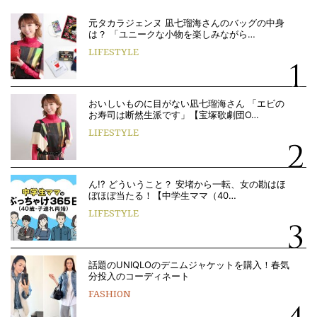
元タカラジェンヌ 凪七瑠海さんのバッグの中身
は？ 「ユニークな小物を楽しみながら…
LIFESTYLE
おいしいものに目がない凪七瑠海さん 「エビの
お寿司は断然生派です」【宝塚歌劇団O…
LIFESTYLE
ん!? どういうこと？ 安堵から一転、女の勘はほ
ぼほぼ当たる！【中学生ママ（40…
LIFESTYLE
話題のUNIQLOのデニムジャケットを購入！春気
分投入のコーディネート
FASHION