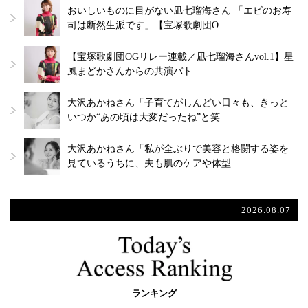
おいしいものに目がない凪七瑠海さん 「エビのお寿
司は断然生派です」【宝塚歌劇団O…
【宝塚歌劇団OGリレー連載／凪七瑠海さんvol.1】星
風まどかさんからの共演バト…
大沢あかねさん「子育てがしんどい日々も、きっと
いつか“あの頃は大変だったね”と笑…
大沢あかねさん「私が全ぶりで美容と格闘する姿を
見ているうちに、夫も肌のケアや体型…
2026.08.07
ランキング