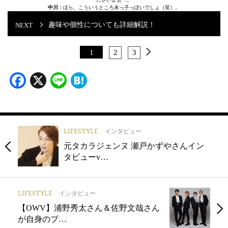
中川：
ほら、こういうところ末っ子っぽいでしょ（笑）。
趣味や個性についても詳細解説！
1
2
3
Facebook
X
Line
Hatena
LIFESTYLE
インタビュー
元タカラジェンヌ 瀬戸かずやさんイン
タビューv…
LIFESTYLE
インタビュー
【OWV】浦野秀太さん＆佐野文哉さん
が自身のプ…