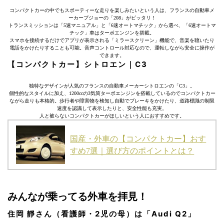
コンパクトカーの中でもスポーティーな走りを楽しみたいという人は、フランスの自動車メ
ーカープジョーの「208」がピッタリ！
トランスミッションは「5速マニュアル」と「6速オートマチック」から選べ、「6速オートマ
チック」車はターボエンジンを搭載。
スマホを接続するだけでアプリが表示される「ミラースクリーン」機能で、音楽を聴いたり
電話をかけたりすることも可能。音声コントロール対応なので、運転しながら安全に操作が
できます。
【コンパクトカー】シトロエン｜C3
独特なデザインが人気のフランスの自動車メーカーシトロエンの「C3」。
個性的なスタイルに加え、1200ccの3気筒ターボエンジンを搭載しているのでコンパクトカー
ながら走りも本格的。歩行者や障害物を検知し自動でブレーキをかけたり、道路標識の制限
速度を認識して表示したりと、安全性能も充実。
人と被らないコンパクトカーがほしいという人におすすめです。
国産・外車の【コンパクトカー】おす
すめ7選｜選び方のポイントとは？
みんなが乗ってる外車を拝見！
住岡 靜さん（看護師・2児の母）は「Audi Q2」