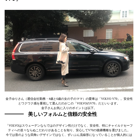
金子ゆりさん（通信会社勤務・4歳と6歳の女の子のママ）の愛車は「VOLVO V70」。安全性
とワクワク感を重視して選んだのがこの「VOLVOのV70」だといいます。
金子さんお気に入りのポイントは以下。
美しいフォルムと信頼の安全性
「VOLVOはスウェーデンならではのデザイン性だけでなく、安全性、特にチャイルドセーフ
ティへの並々ならぬこだわりがあることを知り、安心してV70の後継機種を選びました。
今では昔のような四角いデザインではなく、ずいぶん流線形になっていることが個人的には