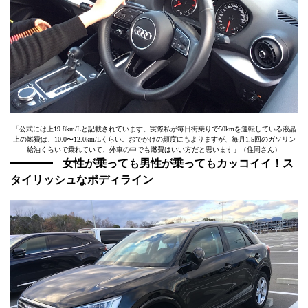
「公式には上19.8km/Lと記載されています。実際私が毎日街乗りで50kmを運転している液晶
上の燃費は、10.0〜12.0km/Lくらい。おでかけの頻度にもよりますが、毎月1.5回のガソリン
給油くらいで乗れていて、外車の中でも燃費はいい方だと思います」（住岡さん）
女性が乗っても男性が乗ってもカッコイイ！ス
タイリッシュなボディライン