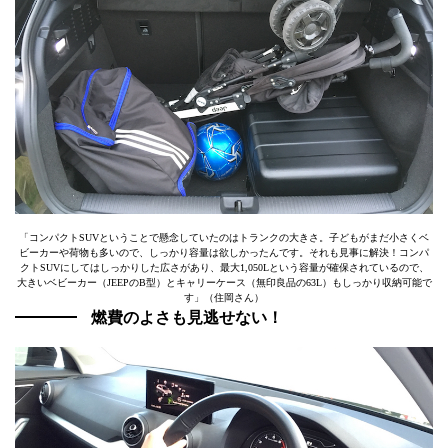
「コンパクトSUVということで懸念していたのはトランクの大きさ。子どもがまだ小さくベ
ビーカーや荷物も多いので、しっかり容量は欲しかったんです。それも見事に解決！コンパ
クトSUVにしてはしっかりした広さがあり、最大1,050Lという容量が確保されているので、
大きいベビーカー（JEEPのB型）とキャリーケース（無印良品の63L）もしっかり収納可能で
す」（住岡さん）
燃費のよさも見逃せない！