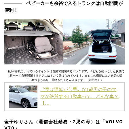
ベビーカーも余裕で入るトランクは自動開閉が
便利！
「私が1番気にいっているポイントは自動で開閉するバックドア。子どもを抱っこした状態で
も指一本で自動開閉するドアにはすごく助けられています。夫もこの機能には大満足の様
子。奥行きもあり、荷物もたくさん入ります」（武田さん）
〝実は運転が苦手〟な1歳男の子のマ
マが絶賛する自動車って、どんな車？
【…
金子ゆりさん（通信会社勤務・2児の母）は「VOLVO
V70」