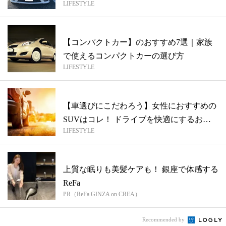
LIFESTYLE
者モ...
【コンパクトカー】のおすすめ7選｜家族
で使えるコンパクトカーの選び方
LIFESTYLE
【車選びにこだわろう】女性におすすめの
SUVはコレ！ ドライブを快適にするおす
LIFESTYLE
す...
上質な眠りも美髪ケアも！ 銀座で体感する
ReFa
PR（ReFa GINZA on CREA）
Recommended by