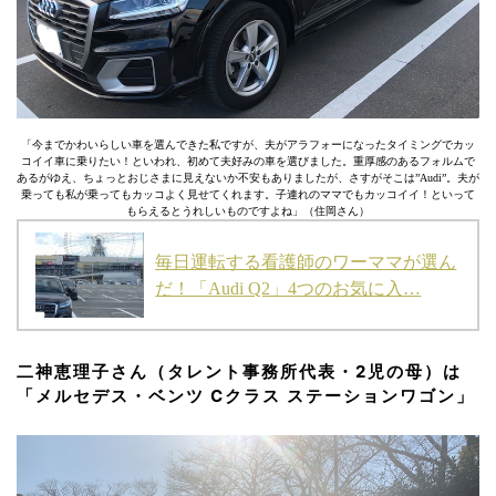
「今までかわいらしい車を選んできた私ですが、夫がアラフォーになったタイミングでカッ
コイイ車に乗りたい！といわれ、初めて夫好みの車を選びました。重厚感のあるフォルムで
あるがゆえ、ちょっとおじさまに見えないか不安もありましたが、さすがそこは”Audi”。夫が
乗っても私が乗ってもカッコよく見せてくれます。子連れのママでもカッコイイ！といって
もらえるとうれしいものですよね」（住岡さん）
毎日運転する看護師のワーママが選ん
だ！「Audi Q2」4つのお気に入…
二神恵理子さん（タレント事務所代表・2児の母）は
「メルセデス・ベンツ Cクラス ステーションワゴン」