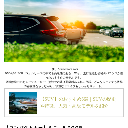
（C）Shutterstock.com
BMWのSUV車「X」シリーズの中でも高級感のある「X3」。走行性能と価格のバランスが整
ったおすすめのモデルです。
外観は迫力のあるビジュアルで、塗装や内装は高級感あふれる仕様。どんなシーンでも抜群
の存在感を示しながら、快適なドライブもしっかりサポート。
【SUV】のおすすめ6選｜SUVの歴史
や特徴、人気・高級モデルを紹介
【コンパクトカー】ミニ｜5 DOOR