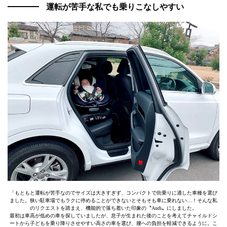
運転が苦手な私でも乗りこなしやすい
「もともと運転が苦手なのでサイズは大きすぎず、コンパクトで街乗りに適した車種を選び
ました。狭い駐車場でもラクに停めることができないとそもそも車に乗れない…！そんな私
のリクエストを踏まえ、機能的で落ち着いた印象の〝Audi〟にしました。
最初は車高が低めの車を探していましたが、息子が生まれた後のことを考えてチャイルドシ
ートから子どもを乗り降りさせやすい高さの車を選び、腰への負担を軽減できるように。こ