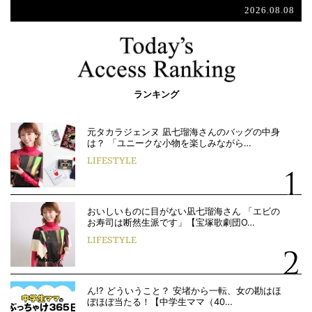
2026.08.08
ランキング
元タカラジェンヌ 凪七瑠海さんのバッグの中身
は？ 「ユニークな小物を楽しみながら…
LIFESTYLE
おいしいものに目がない凪七瑠海さん 「エビの
お寿司は断然生派です」【宝塚歌劇団O…
LIFESTYLE
ん!? どういうこと？ 安堵から一転、女の勘はほ
ぼほぼ当たる！【中学生ママ（40…