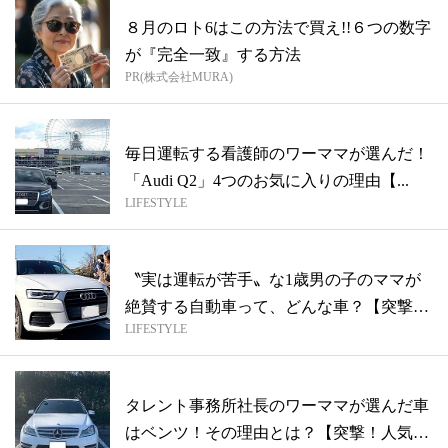
８月のロト6はこの方法で買え!!６つの数字
が『完全一致』する方法
PR(株式会社MURA)
毎日運転する看護師のワーママが選んだ！
「Audi Q2」4つのお気に入りの理由【...
LIFESTYLE
〝実は運転が苦手〟な1歳男の子のママが
絶賛する自動車って、どんな車？【突撃！
LIFESTYLE
人気...
タレント事務所社長のワーママが選んだ車
はベンツ！その理由とは？【突撃！人気読