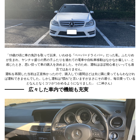
「19歳の頃に車の免許を取って以来、いわゆる『ペーパードライバー』だった私。ふたりめ
が生まれ、ヤンチャ盛りの男の子ふたりを連れての電車や自転車移動はなかなか厳しい…と
感じたとき、思い切って車の購入を決めました。そのため、運転はほぼ初心者といっても過
言ではありません。
運転を再開した当初は正直怖かったので、購入して1週間ほどは夫に隣に乗ってもらわなけれ
ば運転できませんでした。しかし運転は”慣れ”と言いますがまさにその通り。毎日乗っている
となんとなくコツがつかめるようになりました」（二神さん）
広々した車内で機能も充実