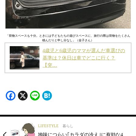
「荷物スペースも十分。ときには子どもたちの遊びスペースに、旅行の際は荷物をたくさん
積んだりと申し分なし」（金子さん）
4歳児と6歳児のママが選んだ車選びの
基準は？休日は車でどこに行く？
【突…
Facebook
X
Line
Hatena
LIFESTYLE
暮らし
地味につらい｢カラダの冷え｣に有効な4