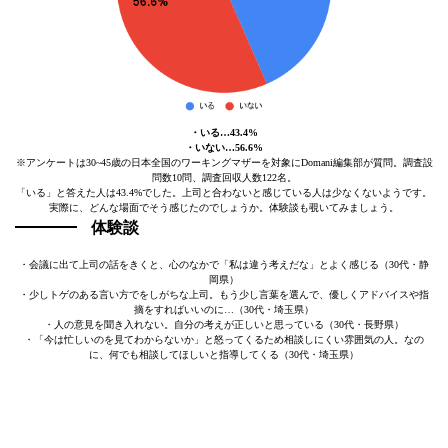
・いる…43.4%
・いない…56.6%
※アンケートは30~45歳の日本全国のワーキングマザーを対象にDomani編集部が質問。調査設
問数10問、調査回収人数122名。
「いる」と答えた人は43.4%でした。上司と合わないと感じている人は少なくないようです。
実際に、どんな場面でそう感じたのでしょうか。体験談も覗いてみましょう。
体験談
・会議に出て上司の話をきくと、心のなかで「私は違う考えだな」とよく感じる（30代・静
岡県）
・少しトゲのある言い方でをしがちな上司。もう少し言葉を選んで、優しくアドバイスや指
摘をすればいいのに…（30代・埼玉県）
・人の意見を聞き入れない。自分の考えが正しいと思っている（30代・長野県）
・「今は忙しいのを見てわからないか」と怒ってくるため相談しにくい雰囲気の人。なの
に、何でも相談してほしいと指導してくる（30代・埼玉県）