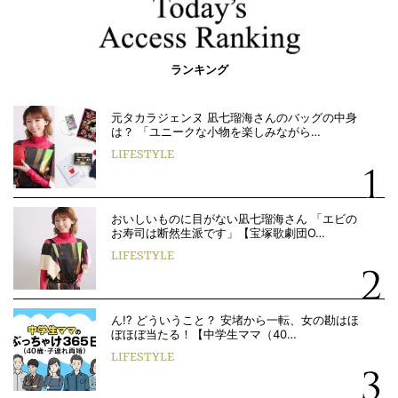
ランキング
元タカラジェンヌ 凪七瑠海さんのバッグの中身
は？ 「ユニークな小物を楽しみながら…
LIFESTYLE
おいしいものに目がない凪七瑠海さん 「エビの
お寿司は断然生派です」【宝塚歌劇団O…
LIFESTYLE
ん!? どういうこと？ 安堵から一転、女の勘はほ
ぼほぼ当たる！【中学生ママ（40…
LIFESTYLE