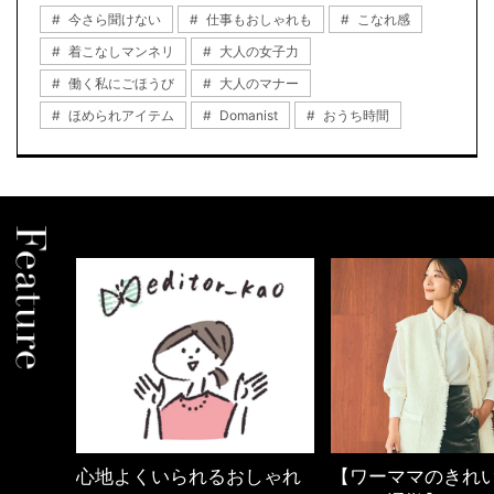
今さら聞けない
仕事もおしゃれも
こなれ感
着こなしマンネリ
大人の女子力
働く私にごほうび
大人のマナー
ほめられアイテム
Domanist
おうち時間
しゃれ
【ワーママのきれいめカジ
優木まおみさん「