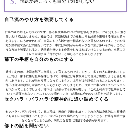
問題が起こっても自分で対処しない
自己流のやり方を強要してくる
仕事の進め方は人それぞれです。ある程度効率のいい方法はありますが、1つだけしか正解が
無いわけではありません。社会では、問題解決までの過程よりも結果を重視する場面も多々
あります。にもかかわらず、自分のやり方以外は一切認めない上司もいるのです。そのやり
方が効率的であれば問題ないですが、中には時間がかかりムダな作業が多いものも。このよ
うな方法を強要されると、納得感が無いまま作業をしなければいけなくなるため、次第にス
トレスが溜まり「合わない」と感じることが多くなります。
部下の手柄を自分のものにする
通常であれば、上司は部下に指導をして育てるものです。しかし、多くの人に嫌われてしま
う上司は、部下に嫌な仕事を押し付けて、手柄だけを横取りして自分が出世しようと企む傾
向にあります。これが当たり前になってしまうと、上司だけが評価されることになります。
部下は自分の頑張りが認めてもらえなくなってしまうため、次第に仕事へのモチベーション
も下がってしまうでしょう。部下は「頑張っても意味が無い」「この上司の下で仕事をして
いても評価されない」とストレスを溜めていき、結果的に合わない上司だと認定します。
セクハラ・パワハラで精神的に追い詰めてくる
セクハラ・パワハラをしている上司は、無条件で嫌われます。された方は身体的にも精神的
にもストレスが溜まってしまい、追い込まれて病気になってしまうことも。仕事を継続でき
なくなってしまうため、病気になる前に対処する必要があります。
部下の話を聞かない