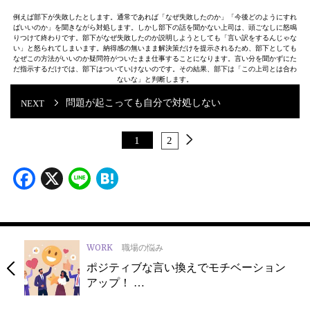
例えば部下が失敗したとします。通常であれば「なぜ失敗したのか」「今後どのようにすれ
ばいいのか」を聞きながら対処します。しかし部下の話を聞かない上司は、頭ごなしに怒鳴
りつけて終わりです。部下がなぜ失敗したのか説明しようとしても「言い訳をするんじゃな
い」と怒られてしまいます。納得感の無いまま解決策だけを提示されるため、部下としても
なぜこの方法がいいのか疑問符がついたまま仕事することになります。言い分を聞かずにた
だ指示するだけでは、部下はついていけないのです。その結果、部下は「この上司とは合わ
ないな」と判断します。
問題が起こっても自分で対処しない
1
2
Facebook
X
Line
Hatena
WORK
職場の悩み
ポジティブな言い換えでモチベーション
アップ！ …