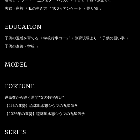
暮らし
フード
エンタメ
ヘルス
子育て
旅・お出かけ
/
/
/
/
/
/
夫婦・家族
私の生き方
100人アンケート
贈り物
/
/
/
/
EDUCATION
子供の五感を育てる
学校行事コーデ
教育現場より
子供の習い事
/
/
/
/
子供の進路・学校
/
MODEL
FORTUNE
運命数から導く週間“女の数字占い”
【2月の運勢】琉球風水志シウマの九星気学
【2026年の運勢】琉球風水志シウマの九星気学
SERIES