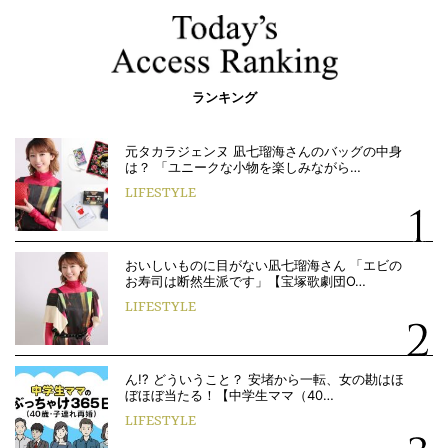
ランキング
元タカラジェンヌ 凪七瑠海さんのバッグの中身
は？ 「ユニークな小物を楽しみながら…
LIFESTYLE
おいしいものに目がない凪七瑠海さん 「エビの
お寿司は断然生派です」【宝塚歌劇団O…
LIFESTYLE
ん!? どういうこと？ 安堵から一転、女の勘はほ
ぼほぼ当たる！【中学生ママ（40…
LIFESTYLE