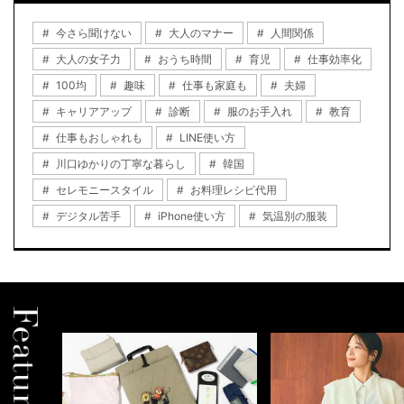
今さら聞けない
大人のマナー
人間関係
大人の女子力
おうち時間
育児
仕事効率化
100均
趣味
仕事も家庭も
夫婦
キャリアアップ
診断
服のお手入れ
教育
仕事もおしゃれも
LINE使い方
川口ゆかりの丁寧な暮らし
韓国
セレモニースタイル
お料理レシピ代用
デジタル苦手
iPhone使い方
気温別の服装