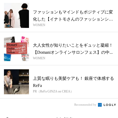
ファッションもマインドもポジティブに変
化した【イナトモさんのファッションシュ
WOMEN
ーテ...
大人女性が知りたいことをギュッと凝縮！
【Domaniオンラインサロンフェス】の中...
WOMEN
上質な眠りも美髪ケアも！ 銀座で体感する
ReFa
PR（ReFa GINZA on CREA）
Recommended by