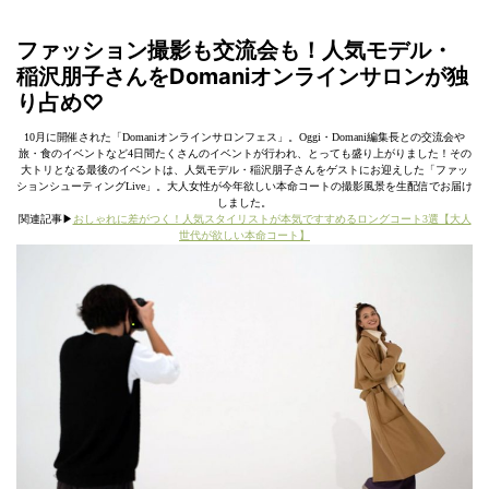
ファッション撮影も交流会も！人気モデル・
稲沢朋子さんをDomaniオンラインサロンが独
り占め♡
10月に開催された「Domaniオンラインサロンフェス」。Oggi・Domani編集長との交流会や
旅・食のイベントなど4日間たくさんのイベントが行われ、とっても盛り上がりました！その
大トリとなる最後のイベントは、人気モデル・稲沢朋子さんをゲストにお迎えした「ファッ
ションシューティングLive」。大人女性が今年欲しい本命コートの撮影風景を生配信でお届け
しました。
関連記事▶︎
おしゃれに差がつく！人気スタイリストが本気ですすめるロングコート3選【大人
世代が欲しい本命コート】