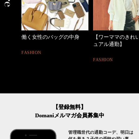
働く女性のバッグの中身
【ワーママのきれ
ュアル通勤】
FASHION
FASHION
【登録無料】
Domaniメルマガ会員募集中
管理職世代の通勤コーデ、明日は
何を着る？子供の受験や習い事、