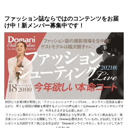
ファッション誌ならではのコンテンツをお届
け中！新メンバー募集中です！
好評につき第2弾が実現した「ファッションシューティングLive」。オンライン交流会も盛り
上がり、早くも3回目の開催を希望するメンバーの声も続々！なDomaniオンラインサロンです
が、今月もさまざまなお楽しみが…♡
ファッション系のイベントやライティング講座のような学び系、オンライン飲み会など、毎
月多ジャンルのイベントを開催していて、Domaniお墨付きの〝いいもの〟がお試しできるプ
レゼントも大好評です！気になる方はぜひ「Domaniオンラインサロン」をチェックしてみて
くださいね。