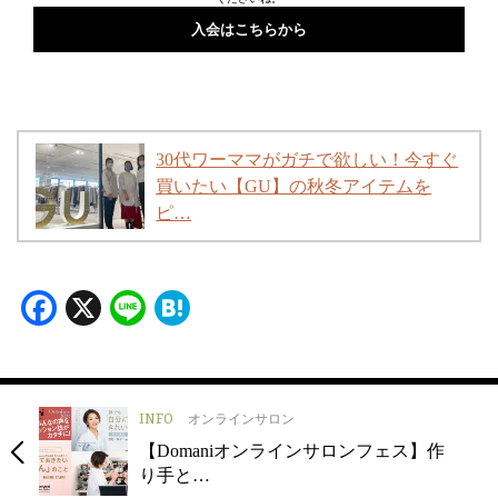
入会はこちらから
30代ワーママがガチで欲しい！今すぐ
買いたい【GU】の秋冬アイテムを
ピ…
Facebook
X
Line
Hatena
INFO
オンラインサロン
【Domaniオンラインサロンフェス】作
り手と…