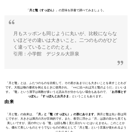
「
月と鼈（すっぽん）
」の意味を辞書で調べてみましょう。
月もスッポンも同じように丸いが、比較にならな
いほどその違いは大きいこと。二つのものがひど
く違っていることのたとえ。
引用：小学館 デジタル大辞泉
「月と鼈」とは、ふたつのものを比較して、その差があまりにも大きいことを表すことわざ
です。大抵は物の優劣を例えるときに使用され、「○○に比べれば月と鼈のようだ」といいま
す。「鼈」という漢字は画数が多いうえ読み方が分からない場合もあるので、「
お月様とす
っぽん」「すっぽんとお月さま
」ということもあります。
由来
「月と鼈」の由来は、
「月」と「鼈（すっぽん）」の形にあります
。満月と鼈は丸い形は同
じですが、大きさは満月の方が圧倒的です。また、夜空に浮かぶ「月」は誰の目から見ても
美しいですが、泥の中にいる「鼈」は顔も醜く見た目がいいとはいえません。このことか
ら、優れて美しいものとそうでないものの例えとして「月と鼈」という言葉が使われるよう
になりました。