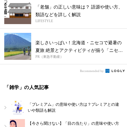
「老舗」の正しい意味は？ 語源や使い方、
類語などを詳しく解説
LIFESTYLE
楽しさいっぱい！北海道・ニセコで避暑の
夏旅 絶景とアクティビティが揃う「ニセコ
PR（東急不動産）
東...
Recommended by
「雑学」の人気記事
「プレミアム」の意味や使い方は？プレミアとの違
いや類語も解説
【今さら聞けない】「目の当たり」の意味や使い方