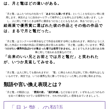
は、月と鼈ほどの違いがある。
「月と鼈」はふたつのものを比べて「
あまりにも違いすぎる
」ということを伝えたい時に使
用します。例文のように自分がへり下って相手のことを持ち上げる時にも使います。しか
し、人に対して使うときは相手に優劣をつけることにもなるため、気をつけましょう。
絵画展で優秀賞に選ばれた彼の作品とその他の作品で
は、まるで月と鼈だった。
「月と鼈」はコンクールや展示会などで作品を比較する時にも使われます。例文のように入
賞した作品とその他の作品に圧倒的な差が見られる時に「月と鼈」は適していますが、
甲乙
つけがたい優秀作品ばかりが集まった場では使用できません
。あくまでも大きな差のある物
事に対して使われる言葉なのです。
「出来のいい兄とお前とでは月と鼈だ」と笑われた
が、いつか見返してみせる。
「月と鼈」は人に対しても使われますが、「鼈」に例えられた方は決して良い気持ちはしな
いものです。例文では、いつか優秀な兄に勝ってやるといった悔しさが感じ取れますね。
類語や言い換え表現とは？
「月と鼈」の類語には、「
雲泥の差」「提灯釣鐘」
などがあります。いずれもふたつのもの
を比べて優劣をつけている慣用句です。それぞれの詳しい意味をみていきましょう。
「月と鼈」の類語