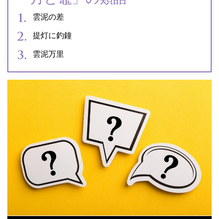
雲泥の差
提灯に釣鐘
雲泥万里