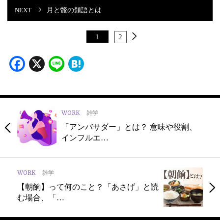
月と鼈の類語とは
1
2
Facebook
X
Line
Hatena
WORK
雑学
「アンバサダー」とは？ 意味や役割、
インフルエ…
WORK
雑学
【朝餉】って何のこと？「あさげ」と読
む場合、「…