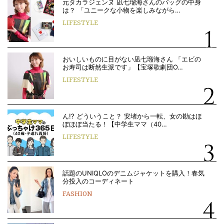
元タカラジェンヌ 凪七瑠海さんのバッグの中身
は？ 「ユニークな小物を楽しみながら…
LIFESTYLE
おいしいものに目がない凪七瑠海さん 「エビの
お寿司は断然生派です」【宝塚歌劇団O…
LIFESTYLE
ん!? どういうこと？ 安堵から一転、女の勘はほ
ぼほぼ当たる！【中学生ママ（40…
LIFESTYLE
話題のUNIQLOのデニムジャケットを購入！春気
分投入のコーディネート
FASHION