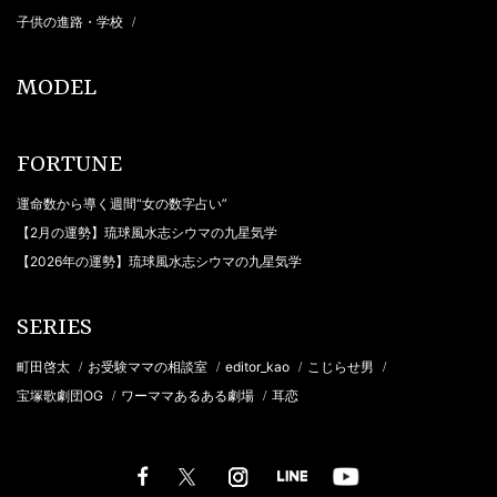
子供の進路・学校
/
MODEL
FORTUNE
運命数から導く週間“女の数字占い”
【2月の運勢】琉球風水志シウマの九星気学
【2026年の運勢】琉球風水志シウマの九星気学
SERIES
町田啓太
お受験ママの相談室
editor_kao
こじらせ男
/
/
/
/
宝塚歌劇団OG
ワーママあるある劇場
耳恋
/
/