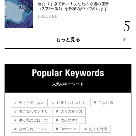
当たりすぎて怖い！あなたの今週の運勢
（2/23〜3/1）を数秘術占いで占います
FORTUNE
もっと見る
人気のキーワード
今さら聞けない
仕事もおしゃれも
こなれ感
着こなしマンネリ
大人の女子力
働く私にごほうび
大人のマナー
ほめられアイテム
Domanist
おうち時間