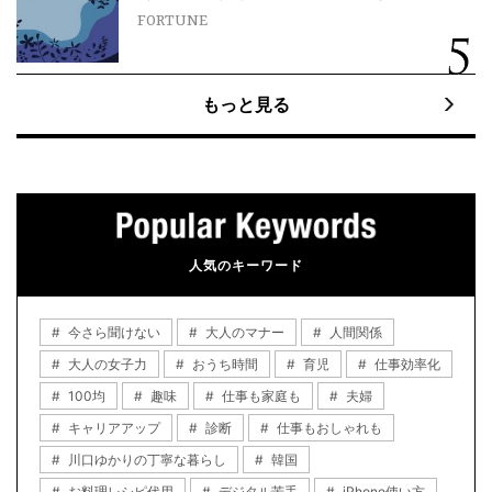
FORTUNE
もっと見る
人気のキーワード
今さら聞けない
大人のマナー
人間関係
大人の女子力
おうち時間
育児
仕事効率化
100均
趣味
仕事も家庭も
夫婦
キャリアアップ
診断
仕事もおしゃれも
川口ゆかりの丁寧な暮らし
韓国
お料理レシピ代用
デジタル苦手
iPhone使い方