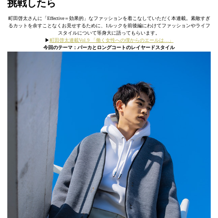
挑戦したら
町田啓太さんに「Effective＝効果的」なファッションを着こなしていただく本連載。素敵すぎ
るカットを余すことなくお見せするために、1ルックを前後編にわけてファッションやライフ
スタイルについて等身大に語ってもらいます。
▶︎
町田啓太連載Vol.9 「働く女性への僕からのエールは…」
今回のテーマ：パーカとロングコートのレイヤードスタイル