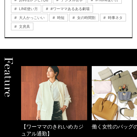
LINE使い方
#ワーママあるある劇場
大人かっこいい
時短
女の時間割
時事ネタ
文房具
めカジ
働く女性のバッグの中身
心地よくいられる
とは