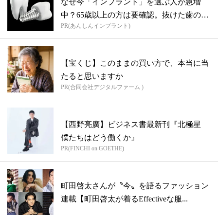
なぜ今「インプラント」を選ぶ人が急増
中？65歳以上の方は要確認。抜けた歯の放
PR(あんしんインプラント)
置は...
【宝くじ】このままの買い方で、本当に当
たると思いますか
PR(合同会社デジタルファーム )
【西野亮廣】ビジネス書最新刊『北極星
僕たちはどう働くか』
PR(FINCHI on GOETHE)
町田啓太さんが〝今〟を語るファッション
連載【町田啓太が着るEffectiveな服...