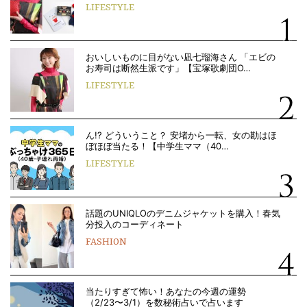
LIFESTYLE
おいしいものに目がない凪七瑠海さん 「エビの
お寿司は断然生派です」【宝塚歌劇団O…
LIFESTYLE
ん!? どういうこと？ 安堵から一転、女の勘はほ
ぼほぼ当たる！【中学生ママ（40…
LIFESTYLE
話題のUNIQLOのデニムジャケットを購入！春気
分投入のコーディネート
FASHION
当たりすぎて怖い！あなたの今週の運勢
（2/23〜3/1）を数秘術占いで占います