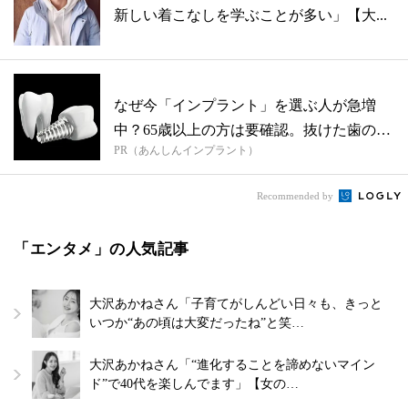
新しい着こなしを学ぶことが多い」【大...
なぜ今「インプラント」を選ぶ人が急増
中？65歳以上の方は要確認。抜けた歯の放
PR（あんしんインプラント）
置は...
Recommended by
「エンタメ」の人気記事
大沢あかねさん「子育てがしんどい日々も、きっと
いつか“あの頃は大変だったね”と笑…
大沢あかねさん「“進化することを諦めないマイン
ド”で40代を楽しんでます」【女の…