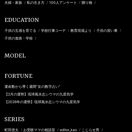
夫婦・家族
私の生き方
100人アンケート
贈り物
/
/
/
/
EDUCATION
子供の五感を育てる
学校行事コーデ
教育現場より
子供の習い事
/
/
/
/
子供の進路・学校
/
MODEL
FORTUNE
運命数から導く週間“女の数字占い”
【2月の運勢】琉球風水志シウマの九星気学
【2026年の運勢】琉球風水志シウマの九星気学
SERIES
町田啓太
お受験ママの相談室
editor_kao
こじらせ男
/
/
/
/