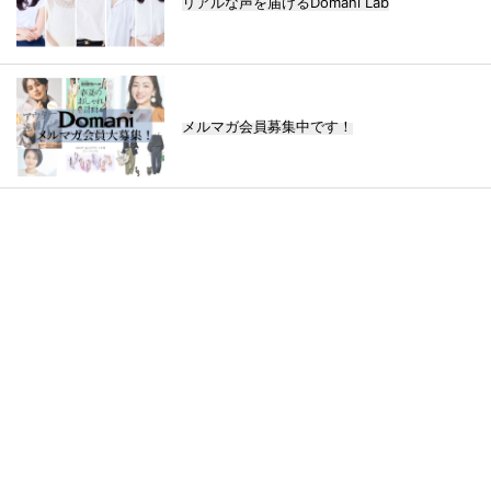
リアルな声を届けるDomani Lab
メルマガ会員募集中です！