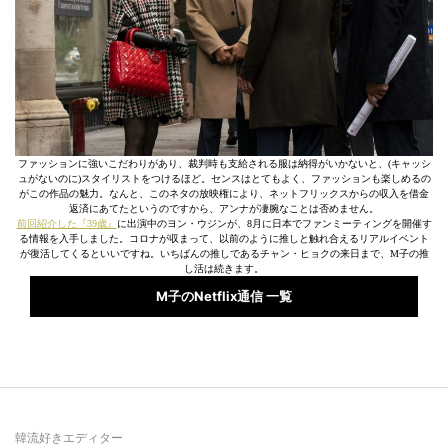
ファッションに強いこだわりがあり、裁判時も支給される服は納得がいかないと、(キャッシ
ュがないのに)スタイリストをつけるほど。センスはとてもよく、ファッションも楽しめるの
がこの作品の魅力。なんと、このネタの放映権により、ネットフリックスからの収入を借金
返済にあてたというのですから、アンナが凄腕なことは否めません。
前回紹介した『39歳』
に出演中のヨン・ウジンが、8月に日本でファンミーティングを開催す
る情報を入手しました。コロナが収まって、以前のように推しと触れ合えるリアルイベント
が復活してくるといいですね。いちばんの推しであるチャン・ヒョクの来日まで、M子の推
し活は続きます。
M子のNetflix通信 一覧
韓流好きエディター