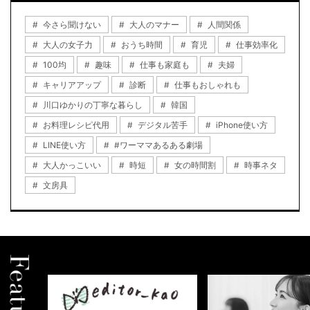
今さら聞けない
大人のマナー
人間関係
大人の女子力
おうち時間
育児
仕事効率化
100均
趣味
仕事も家庭も
夫婦
キャリアアップ
診断
仕事もおしゃれも
川口ゆかりの丁寧な暮らし
韓国
お料理レシピ代用
デジタル苦手
iPhone使い方
LINE使い方
#ワーママあるある劇場
大人かっこいい
時短
女の時間割
時事ネタ
文房具