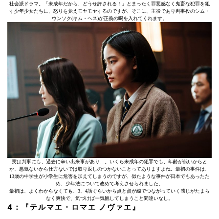
社会派ドラマ。「未成年だから、どうせ許される！」とまったく罪悪感なく鬼畜な犯罪を犯
す少年少女たちに、怒りを覚えモヤモヤするのですが、そこに、主役であり判事役のシム・
ウンソク(キム・ヘス)が正義の喝を入れてくれます。
実は判事にも、過去に辛い出来事があり…。いくら未成年の犯罪でも、年齢が低いからと
か、悪気ないから仕方ないでは取り返しのつかないことってありますよね。最初の事件は、
13歳の中学生が小学生に危害を加えてしまうのですが、似たような事件が日本でもあったた
め、少年法について改めて考えさせられました。
最初は、よくわからなくても、3、4話ぐらいから点と点が線でつながっていく感じがたまら
なく爽快で、気づけば一気観してしまうこと間違いなし。
4：『テルマエ・ロマエ ノヴァエ』