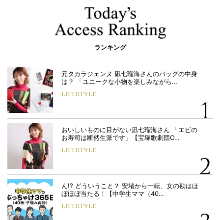
ランキング
元タカラジェンヌ 凪七瑠海さんのバッグの中身
は？ 「ユニークな小物を楽しみながら…
LIFESTYLE
おいしいものに目がない凪七瑠海さん 「エビの
お寿司は断然生派です」【宝塚歌劇団O…
LIFESTYLE
ん!? どういうこと？ 安堵から一転、女の勘はほ
ぼほぼ当たる！【中学生ママ（40…
LIFESTYLE