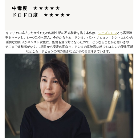
中毒度 ★★★★★
ドロドロ度 ★★★★★
キャリアに成功した女性たちの結婚生活の不協和音を描く本作は、
シーズン1、2
とも高視聴
率をマークし、シーズン3へ突入。今作からキム・ドンミ、パン・サヒョン、シン・ユシンの
重要な役回りがキャスト変更に。監督も違う方になったので、どうなることかと思いきや、
そこまで違和感がなく、1話目から安定の面白さ。ドンミの意地悪な感じやユシンの優柔不断
なところ、サヒョンの間の悪さなどがそのまま活きています。