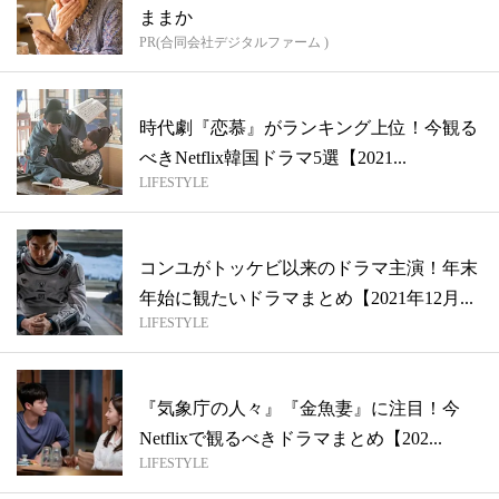
ままか
PR(合同会社デジタルファーム )
時代劇『恋慕』がランキング上位！今観る
べきNetflix韓国ドラマ5選【2021...
LIFESTYLE
コンユがトッケビ以来のドラマ主演！年末
年始に観たいドラマまとめ【2021年12月...
LIFESTYLE
『気象庁の人々』『金魚妻』に注目！今
Netflixで観るべきドラマまとめ【202...
LIFESTYLE