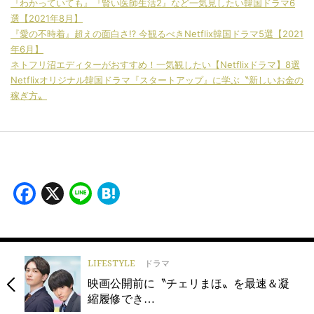
『わかっていても』『賢い医師生活2』など一気見したい韓国ドラマ6
選【2021年8月】
『愛の不時着』超えの面白さ⁉ 今観るべきNetflix韓国ドラマ5選【2021
年6月】
ネトフリ沼エディターがおすすめ！一気観したい【Netflixドラマ】8選
Netflixオリジナル韓国ドラマ『スタートアップ』に学ぶ〝新しいお金の
稼ぎ方〟
Facebook
X
Line
Hatena
LIFESTYLE
ドラマ
映画公開前に〝チェリまほ〟を最速＆凝
縮履修でき…