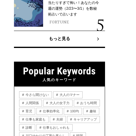
当たりすぎて怖い！あなたの今
週の運勢（2/23〜3/1）を数秘
術占いで占います
FORTUNE
もっと見る
人気のキーワード
今さら聞けない
大人のマナー
人間関係
大人の女子力
おうち時間
育児
仕事効率化
100均
趣味
仕事も家庭も
夫婦
キャリアアップ
診断
仕事もおしゃれも
川口ゆかりの丁寧な暮らし
韓国