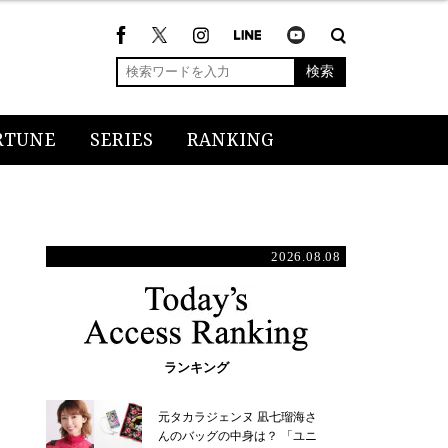
検索
RTUNE
SERIES
RANKING
2026.08.08
ランキング
元タカラジェンヌ 凪七瑠海さ
んのバッグの中身は？ 「ユニ