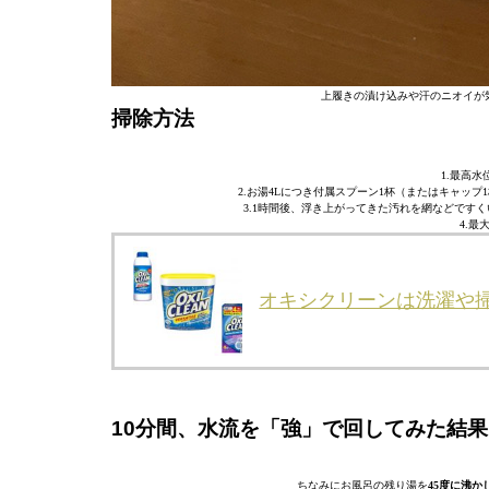
上履きの漬け込みや汗のニオイが
掃除方法
1.最高水
2.お湯4Lにつき付属スプーン1杯（またはキャップ
3.1時間後、浮き上がってきた汚れを網などです
4.最
オキシクリーンは洗濯や
10分間、水流を「強」で回してみた結果
ちなみにお風呂の残り湯を
45度に沸か