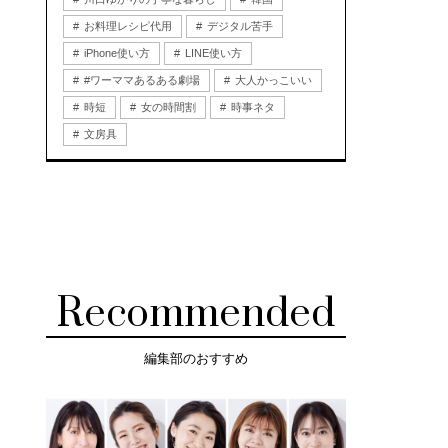
お料理レシピ代用
デジタル苦手
iPhone使い方
LINE使い方
#ワーママあるある劇場
大人かっこいい
時短
女の時間割
時事ネタ
文房具
Recommended
編集部のおすすめ