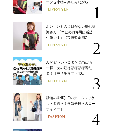
ークな小物を楽しみながら…
LIFESTYLE
おいしいものに目がない凪七瑠
海さん 「エビのお寿司は断然
生派です」【宝塚歌劇団O…
LIFESTYLE
ん!? どういうこと？ 安堵から
一転、女の勘はほぼほぼ当た
る！【中学生ママ（40…
LIFESTYLE
話題のUNIQLOのデニムジャケ
ットを購入！春気分投入のコー
ディネート
FASHION