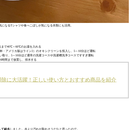
気になるTシャツや食べこぼしが気になる衣類にも活用。
位まで40℃～60℃のお湯を入れる
1杯・アメリカ版はライン2）のオキシクリーンを投入し、5～10分ほど運転
くい取り、5～10分ほど通常の洗濯コースや洗濯槽洗浄コースですすぎ運転
大6時間まで放置し、排水する
掃除に大活躍！正しい使い方とおすすめ商品を紹介
して給水
しました。水より汚れが取れそうだなと思ったので。