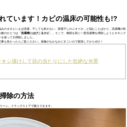
れています！カビの温床の可能性も!?
悩みのタネといえば洗濯。干しても乾かない、部屋干しのニオイが…と悩むことばかり。洗濯機の乾
大敵のひとつは「
洗濯槽にはびこるカビ
」。そこで、梅雨を前に一度洗濯槽を掃除しようとオキシク
ンを使って大掃除しました。
記事も良かったらご覧ください。画像がなかなかにすごいので覚悟してからぜひ！
オキシ漬けして目の当たりにした壮絶な光景
掃除の方法
リーン。ドラッグストアで購入できます。