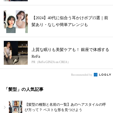
【2024】40代に似合う耳かけボブ15選｜前
髪あり・なしや簡単アレンジも
上質な眠りも美髪ケアも！ 銀座で体感する
ReFa
PR（ReFa GINZA on CREA）
Recommended by
「髪型」の人気記事
【髪型の種類と名前の一覧】あのヘアスタイルの呼
び方って？ ベストな形を見つけよう