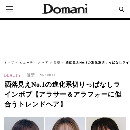
トップ
ビューティ
ヘア
髪型
洒落見えNo.1の進化系切りっぱなしラ
髪型
BEAUTY
2022.08.11
洒落見えNo.1の進化系切りっぱなしラ
インボブ【アラサー＆アラフォーに似
合うトレンドヘア】