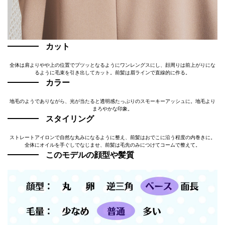
カット
全体は肩よりやや上の位置でプツッとなるようにワンレングスにし、顔周りは前上がりにな
るように毛束を引き出してカット。前髪は眉ラインで直線的に作る。
カラー
地毛のようでありながら、光が当たると透明感たっぷりのスモーキーアッシュに。地毛より
まろやかな印象。
スタイリング
ストレートアイロンで自然な丸みになるように整え、前髪はおでこに沿う程度の内巻きに。
全体にオイルを手ぐしでなじませ、前髪は毛先のみにつけてコームで整えて。
このモデルの顔型や髪質