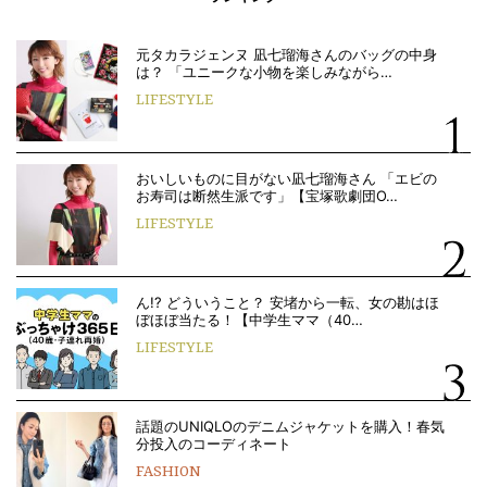
元タカラジェンヌ 凪七瑠海さんのバッグの中身
は？ 「ユニークな小物を楽しみながら…
LIFESTYLE
おいしいものに目がない凪七瑠海さん 「エビの
お寿司は断然生派です」【宝塚歌劇団O…
LIFESTYLE
ん!? どういうこと？ 安堵から一転、女の勘はほ
ぼほぼ当たる！【中学生ママ（40…
LIFESTYLE
話題のUNIQLOのデニムジャケットを購入！春気
分投入のコーディネート
FASHION