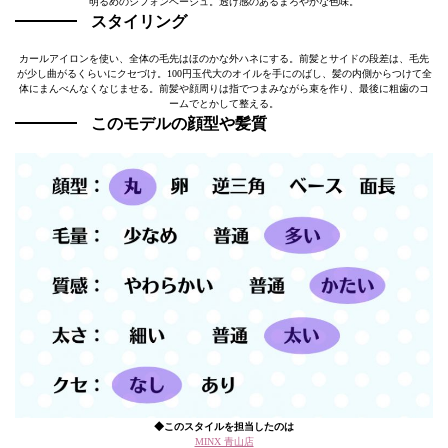
明るめのシフォンベージュ。透け感のあるまろやかな色味。
スタイリング
カールアイロンを使い、全体の毛先はほのかな外ハネにする。前髪とサイドの段差は、毛先
が少し曲がるくらいにクセづけ。100円玉代大のオイルを手にのばし、髪の内側からつけて全
体にまんべんなくなじませる。前髪や顔周りは指でつまみながら束を作り、最後に粗歯のコ
ームでとかして整える。
このモデルの顔型や髪質
◆このスタイルを担当したのは
MINX 青山店