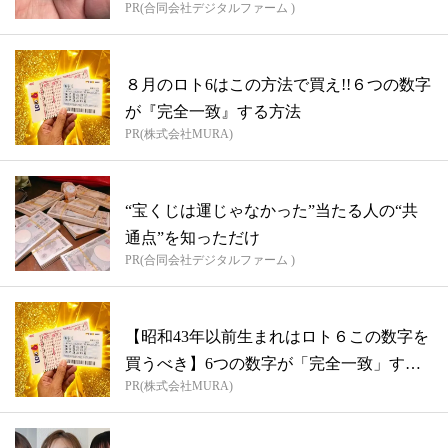
PR(合同会社デジタルファーム )
８月のロト6はこの方法で買え!!６つの数字
が『完全一致』する方法
PR(株式会社MURA)
“宝くじは運じゃなかった”当たる人の“共
通点”を知っただけ
PR(合同会社デジタルファーム )
【昭和43年以前生まれはロト６この数字を
買うべき】6つの数字が「完全一致」する
PR(株式会社MURA)
方...