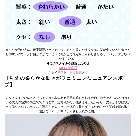
※クセが強い人は、縮毛矯正パーマをかけておくと扱いやすくなる。髪が少ないとペタッと
しやすいので、分け目がつかないように乾かして根元をふんわりさせると、バランスが取り
やすくなる。
◆このスタイルを担当したのは
MINX 銀座店
スタイリスト
高野亜美
さん
【毛先の柔らかな動きがフェミニンなニュアンスボ
ブ】
カットラインがはっきりしていると芯のある意思を感じられるため、自分をきちんと持って
いる大人の魅力を際立ててくれます。近寄りがたい強さは避けたいから、柔らかさや軽やか
さを取り入れてバランスを調和させること。全体的に長さがあるため、合う質感や顔の形を
選ばないオールマイティさも人気の理由。