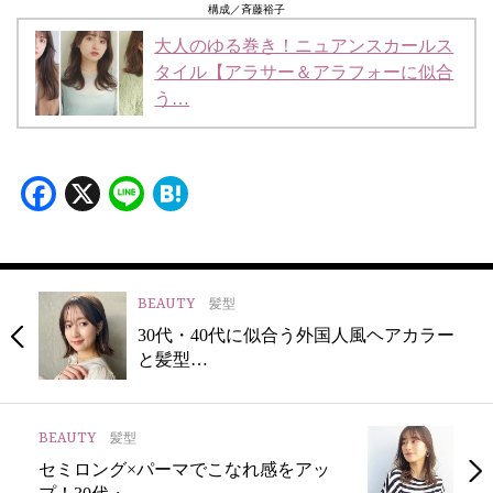
構成／斉藤裕子
大人のゆる巻き！ニュアンスカールス
タイル【アラサー＆アラフォーに似合
う…
Facebook
X
Line
Hatena
BEAUTY
髪型
30代・40代に似合う外国人風ヘアカラー
と髪型…
BEAUTY
髪型
セミロング×パーマでこなれ感をアッ