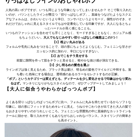
りっぱなしラインのおしゃれボブ
人気の高いボブですが、いつも同じような印象になってしまいませんか？ そこで取り入れた
いのが、パツンとしたラインが際立つ「切りっぱなしボブ」。直線をつなげたようなスクエ
アなフォルムは、かわいいというより辛口、コンサバというよりモード。個性がのぞき、そ
れだけでおしゃれに見えるスタイルでもはや定番化している印象ですが、大人になるとちょ
っとハードルが高く感じることも。
いつものファッションを合わせても浮くことなく、モードすぎることもなく、カジュアル感
もちょうどいい。
大人でもなじみやすい切りっぱなしの極意はこの3つ！
【1】程よい丸みがある
フォルムや毛先に丸みをつけることで、頭の形にちょうどよくなじむ。フェミニンな甘さが
エッセンス的に加わり、辛口になりすぎない。
【2】おでこをチラ見せする
前髪に隙間を作って肌をチラッと見せると、軽やかな抜け感が演出できる。
【3】少し明るめの髪色を選ぶ
ラインボブは強く見えるため、ブラック系は避け、明るめの髪色でマイルドに中和する。落
ち着いた色味にする場合は、透明感のあるカラーをセレクトするのが正解。
「ボブ」というカテゴリーは変えずとも、ディテールを少し変化させるで印象はかなり変わ
るはず。
マンネリになりがちなスタイルなので、ぜひアップデートしてみましょう！
【大人に似合うやわらかぱっつんボブ】
よくある切りっぱなしのぱっつんボブに比べ、フォルムに丸みを持たせているからソフトな
印象に。頭の形にフィットするためキレイに見え、うねりやごわつきが出てきた大人の髪で
もおさまりやすいのがうれしいところ。フェミニンな雰囲気の中に直線的なカットラインを
クールに効かせ、取り入れやすくもありながらおしゃれなバランス。スタイリングの簡単さ
も高ポイント。