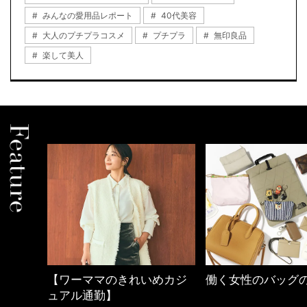
みんなの愛用品レポート
40代美容
大人のプチプラコスメ
プチプラ
無印良品
楽して美人
めカジ
働く女性のバッグの中身
優木まおみさん「
割。」