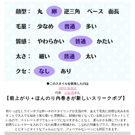
◆このスタイルを担当したのは
MINX 銀座店
代表
小池 茜
さん
【前上がり＋ほんのり内巻きが新しいスリークボブ】
切りっぱなしラインボブは外ハネのスタイリングが主流の中、あえて毛先に自然な丸みを出
すことで大人でも似合う落ち着いた雰囲気に。顔側が短くなっている前上がりでカットして
いるので、ストレートボブでもシャープになりすぎることなく、柔らかさを残しています。
顔周りにレイヤーを入れているため重さが軽減され、こなれた印象をプラス。耳かけをする
とピタッとタイトなフォルムになり、フォーマルなシーンにも対応できます。