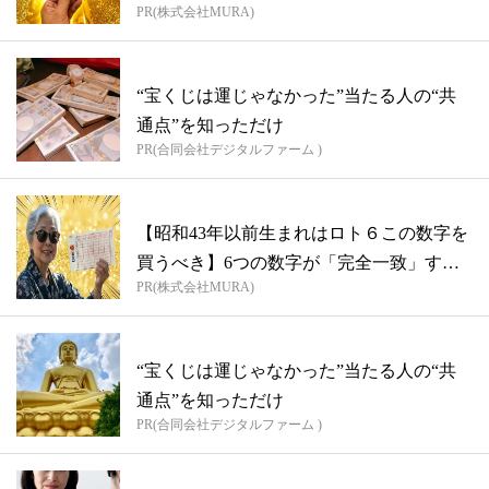
PR(株式会社MURA)
“宝くじは運じゃなかった”当たる人の“共
通点”を知っただけ
PR(合同会社デジタルファーム )
【昭和43年以前生まれはロト６この数字を
買うべき】6つの数字が「完全一致」する
PR(株式会社MURA)
方...
“宝くじは運じゃなかった”当たる人の“共
通点”を知っただけ
PR(合同会社デジタルファーム )