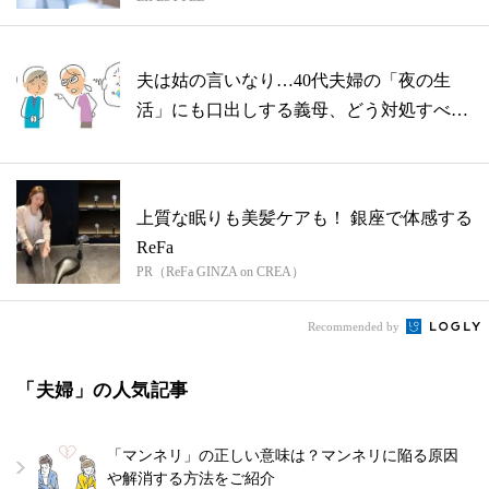
か？』
夫は姑の言いなり…40代夫婦の「夜の生
活」にも口出しする義母、どう対処すべ
き？
上質な眠りも美髪ケアも！ 銀座で体感する
ReFa
PR（ReFa GINZA on CREA）
Recommended by
「夫婦」の人気記事
「マンネリ」の正しい意味は？マンネリに陥る原因
や解消する方法をご紹介