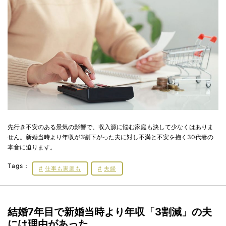
先行き不安のある景気の影響で、収入源に悩む家庭も決して少なくはありま
せん。新婚当時より年収が3割下がった夫に対し不満と不安を抱く30代妻の
本音に迫ります。
Tags：
仕事も家庭も
夫婦
結婚7年目で新婚当時より年収「3割減」の夫
には理由があった