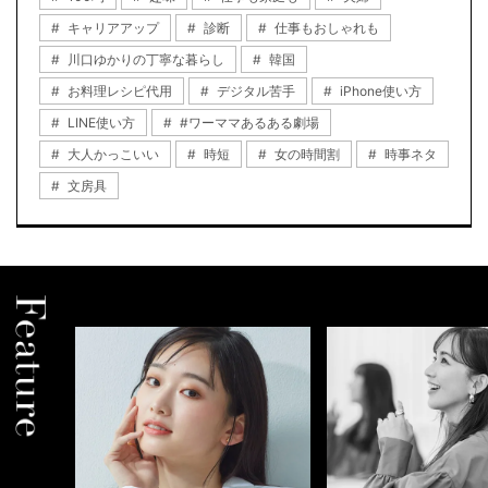
キャリアアップ
診断
仕事もおしゃれも
川口ゆかりの丁寧な暮らし
韓国
お料理レシピ代用
デジタル苦手
iPhone使い方
LINE使い方
#ワーママあるある劇場
大人かっこいい
時短
女の時間割
時事ネタ
文房具