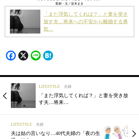
取材・文／並木まき
「また浮気してくれば？」と妻を突き
放す夫…将来への不安から離婚する勇
気…
Facebook
X
Line
Hatena
LIFESTYLE
夫婦
「また浮気してくれば？」と妻を突き放
す夫…将来…
LIFESTYLE
夫婦
夫は姑の言いなり…40代夫婦の「夜の生