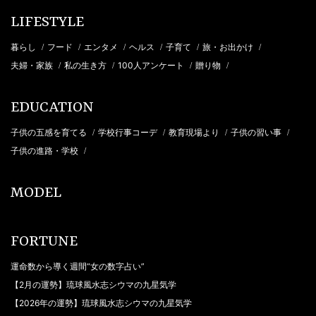
LIFESTYLE
暮らし
フード
エンタメ
ヘルス
子育て
旅・お出かけ
/
/
/
/
/
/
夫婦・家族
私の生き方
100人アンケート
贈り物
/
/
/
/
EDUCATION
子供の五感を育てる
学校行事コーデ
教育現場より
子供の習い事
/
/
/
/
子供の進路・学校
/
MODEL
FORTUNE
運命数から導く週間“女の数字占い”
【2月の運勢】琉球風水志シウマの九星気学
【2026年の運勢】琉球風水志シウマの九星気学