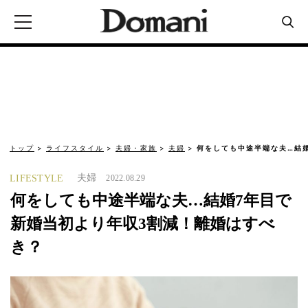
トップ
ライフスタイル
夫婦・家族
夫婦
何をしても中途半端な夫…結
夫婦
LIFESTYLE
2022.08.29
何をしても中途半端な夫…結婚7年目で
新婚当初より年収3割減！離婚はすべ
き？