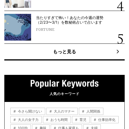
当たりすぎて怖い！あなたの今週の運勢
（2/23〜3/1）を数秘術占いで占います
FORTUNE
もっと見る
人気のキーワード
今さら聞けない
大人のマナー
人間関係
大人の女子力
おうち時間
育児
仕事効率化
100均
趣味
仕事も家庭も
夫婦