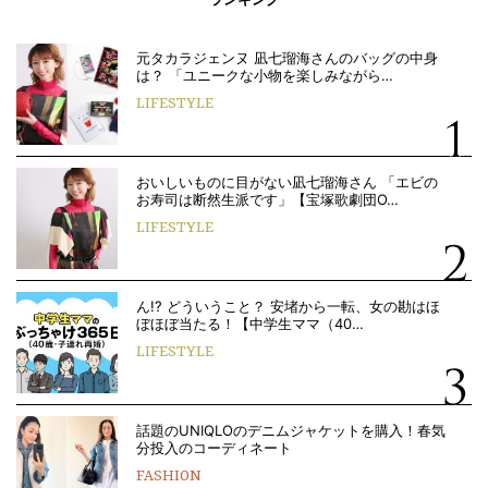
元タカラジェンヌ 凪七瑠海さんのバッグの中身
は？ 「ユニークな小物を楽しみながら…
LIFESTYLE
おいしいものに目がない凪七瑠海さん 「エビの
お寿司は断然生派です」【宝塚歌劇団O…
LIFESTYLE
ん!? どういうこと？ 安堵から一転、女の勘はほ
ぼほぼ当たる！【中学生ママ（40…
LIFESTYLE
話題のUNIQLOのデニムジャケットを購入！春気
分投入のコーディネート
FASHION