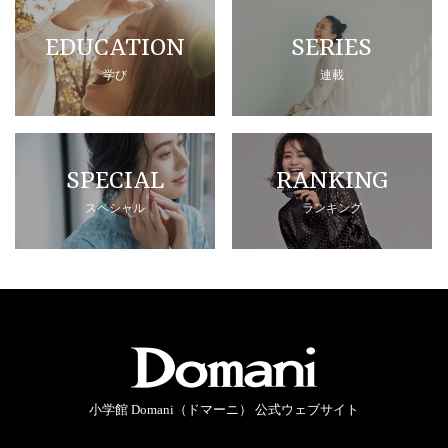
EDUCATION
SERIES
学び
連載
SPECIAL
RANKING
スペシャル
ランキング
小学館 Domani（ドマーニ） 公式ウェブサイト