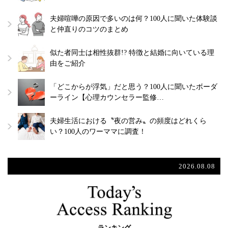
夫婦喧嘩の原因で多いのは何？100人に聞いた体験談
と仲直りのコツのまとめ
似た者同士は相性抜群!? 特徴と結婚に向いている理
由をご紹介
「どこからが浮気」だと思う？100人に聞いたボーダ
ーライン【心理カウンセラー監修…
夫婦生活における〝夜の営み〟の頻度はどれくら
い？100人のワーママに調査！
2026.08.08
ランキング