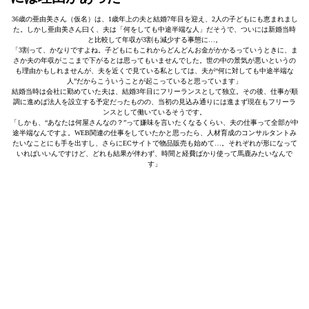
36歳の亜由美さん（仮名）は、1歳年上の夫と結婚7年目を迎え、2人の子どもにも恵まれまし
た。しかし亜由美さん曰く、夫は「何をしても中途半端な人」だそうで、ついには新婚当時
と比較して年収が3割も減少する事態に…。
「3割って、かなりですよね。子どもにもこれからどんどんお金がかかるっていうときに、ま
さか夫の年収がここまで下がるとは思ってもいませんでした。世の中の景気が悪いというの
も理由かもしれませんが、夫を近くで見ている私としては、夫が“何に対しても中途半端な
人”だからこういうことが起こっていると思っています」
結婚当時は会社に勤めていた夫は、結婚3年目にフリーランスとして独立。その後、仕事が順
調に進めば法人を設立する予定だったものの、当初の見込み通りには進まず現在もフリーラ
ンスとして働いているそうです。
「しかも、“あなたは何屋さんなの？”って嫌味を言いたくなるくらい、夫の仕事って全部が中
途半端なんですよ。WEB関連の仕事をしていたかと思ったら、人材育成のコンサルタントみ
たいなことにも手を出すし、さらにECサイトで物品販売も始めて…。それぞれが形になって
いればいいんですけど、どれも結果が伴わず、時間と経費ばかり使って馬鹿みたいなんで
す」