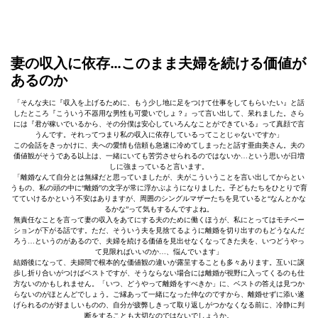
妻の収入に依存…このまま夫婦を続ける価値が
あるのか
「そんな夫に『収入を上げるために、もう少し地に足をつけて仕事をしてもらいたい』と話
したところ『こういう不器用な男性も可愛いでしょ？』って言い出して、呆れました。さら
には『君が稼いでいるから、その分僕は安心していろんなことができている』って真顔で言
うんです。それってつまり私の収入に依存しているってことじゃないですか」
この会話をきっかけに、夫への愛情も信頼も急速に冷めてしまったと話す亜由美さん。夫の
価値観がそうである以上は、一緒にいても苦労させられるのではないか…という思いが日増
しに強まっていると言います。
「離婚なんて自分とは無縁だと思っていましたが、夫がこういうことを言い出してからとい
うもの、私の頭の中に“離婚”の文字が常に浮かぶようになりました。子どもたちをひとりで育
てていけるかという不安はありますが、周囲のシングルマザーたちを見ていると“なんとかな
るかな”って気もするんですよね。
無責任なことを言って妻の収入をあてにする夫のために働くほうが、私にとってはモチベー
ションが下がる話です。ただ、そういう夫を見捨てるように離婚を切り出すのもどうなんだ
ろう…というのがあるので、夫婦を続ける価値を見出せなくなってきた夫を、いつどうやっ
て見限ればいいのか…、悩んでいます」
結婚後になって、夫婦間で根本的な価値観の違いが露呈することも多々あります。互いに譲
歩し折り合いがつけばベストですが、そうならない場合には離婚が視野に入ってくるのも仕
方ないのかもしれません。「いつ、どうやって離婚をすべきか」に、ベストの答えは見つか
らないのがほとんどでしょう。ご縁あって一緒になった仲なのですから、離婚せずに添い遂
げられるのが好ましいものの、自分が疲弊しきって取り返しがつかなくなる前に、冷静に判
断をすることも大切なのではないでしょうか。