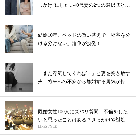
っかけ”にしたい40代妻の2つの選択肢と
は...
結婚10年、ベッドの買い替えで「寝室を分
ける分けない」論争が勃発！
「また浮気してくれば？」と妻を突き放す
夫…将来への不安から離婚する勇気が持て
ませ...
既婚女性100人にズバリ質問！不倫をした
いと思ったことはある？きっかけや対処法
LIFESTYLE
ま...