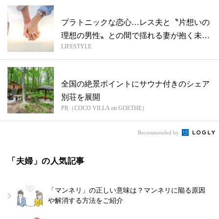
プラトニックな恋心…レス夫と〝片想いの
理想の男性〟との間で揺れる妻が抱く未来
LIFESTYLE
への...
全国の絶景ポイントにサウナ付きのシェア
別荘を展開
PR（COCO VILLA on GOETHE）
Recommended by
「夫婦」の人気記事
「マンネリ」の正しい意味は？マンネリに陥る原因
や解消する方法をご紹介