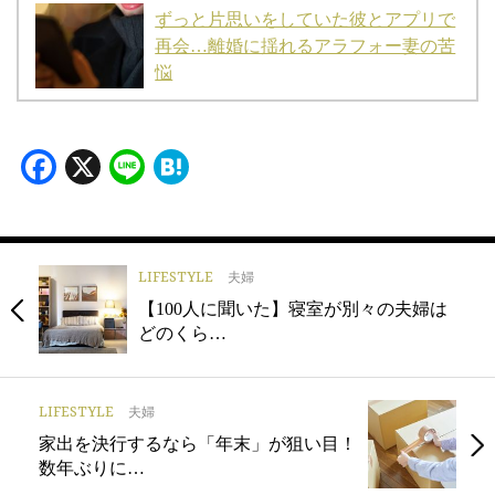
ずっと片思いをしていた彼とアプリで
再会…離婚に揺れるアラフォー妻の苦
悩
Facebook
X
Line
Hatena
LIFESTYLE
夫婦
【100人に聞いた】寝室が別々の夫婦は
どのくら…
LIFESTYLE
夫婦
家出を決行するなら「年末」が狙い目！
数年ぶりに…