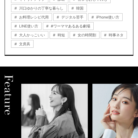
川口ゆかりの丁寧な暮らし
韓国
お料理レシピ代用
デジタル苦手
iPhone使い方
LINE使い方
#ワーママあるある劇場
大人かっこいい
時短
女の時間割
時事ネタ
文房具