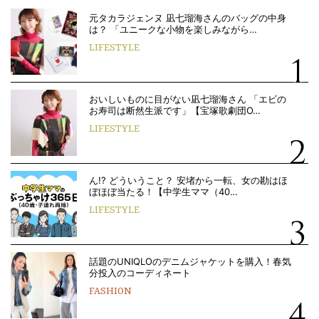
元タカラジェンヌ 凪七瑠海さんのバッグの中身
は？ 「ユニークな小物を楽しみながら…
LIFESTYLE
おいしいものに目がない凪七瑠海さん 「エビの
お寿司は断然生派です」【宝塚歌劇団O…
LIFESTYLE
ん!? どういうこと？ 安堵から一転、女の勘はほ
ぼほぼ当たる！【中学生ママ（40…
LIFESTYLE
話題のUNIQLOのデニムジャケットを購入！春気
分投入のコーディネート
FASHION