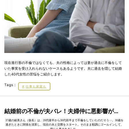
現在進行形の不倫ではなくても、夫の性格によっては妻が過去に不倫をして
いた事実を受け入れられないケースもあるようです。夫に過去を隠して結婚
した40代女性の苦悩をご紹介します。
Tags：
仕事も家庭も
結婚前の不倫が夫バレ！夫婦仲に悪影響が…
37歳の綾美さん（仮名）は、20代後半から30代前半まで不倫をしていたのだそう‥。30歳を
過ぎたときに関係を清算し、現在の夫と交際をスタート。そのまま順調にゴールインして、
娘にも恵まれました。