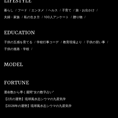
LIFESTYLE
暮らし
フード
エンタメ
ヘルス
子育て
旅・お出かけ
/
/
/
/
/
/
夫婦・家族
私の生き方
100人アンケート
贈り物
/
/
/
/
EDUCATION
子供の五感を育てる
学校行事コーデ
教育現場より
子供の習い事
/
/
/
/
子供の進路・学校
/
MODEL
FORTUNE
運命数から導く週間“女の数字占い”
【2月の運勢】琉球風水志シウマの九星気学
【2026年の運勢】琉球風水志シウマの九星気学