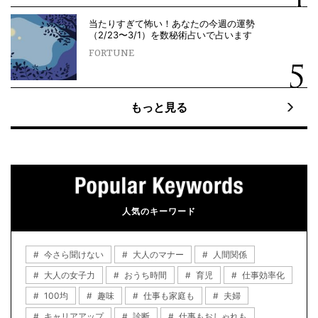
当たりすぎて怖い！あなたの今週の運勢
（2/23〜3/1）を数秘術占いで占います
FORTUNE
もっと見る
人気のキーワード
今さら聞けない
大人のマナー
人間関係
大人の女子力
おうち時間
育児
仕事効率化
100均
趣味
仕事も家庭も
夫婦
キャリアアップ
診断
仕事もおしゃれも