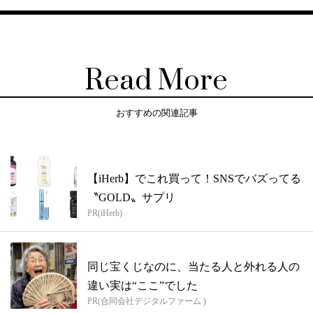
Read More
おすすめの関連記事
【iHerb】でこれ買って！SNSでバズってる
〝GOLD〟サプリ
PR(iHerb)
同じ宝くじなのに、当たる人と外れる人の
違い実は“ここ”でした
PR(合同会社デジタルファーム )