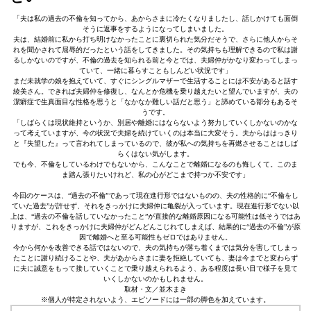
「夫は私の過去の不倫を知ってから、あからさまに冷たくなりましたし、話しかけても面倒
そうに返事をするようになってしまいました。
夫は、結婚前に私から打ち明けなかったことに裏切られた気分だそうで、さらに他人からそ
れを聞かされて屈辱的だったという話をしてきました。その気持ちも理解できるので私は謝
るしかないのですが、不倫の過去を知られる前と今とでは、夫婦仲がかなり変わってしまっ
ていて、一緒に暮らすこともしんどい状況です」
まだ未就学の娘を抱えていて、すぐにシングルマザーで生活することには不安があると話す
綾美さん。できれば夫婦仲を修復し、なんとか危機を乗り越えたいと望んでいますが、夫の
潔癖症で生真面目な性格を思うと「なかなか難しい話だと思う」と諦めている部分もあるそ
うです。
「しばらくは現状維持というか、別居や離婚にはならないよう努力していくしかないのかな
って考えていますが、今の状況で夫婦を続けていくのは本当に大変そう。夫からははっきり
と『失望した』って言われてしまっているので、彼が私への気持ちを再燃させることはしば
らくはない気がします。
でも今、不倫をしているわけでもないから、こんなことで離婚になるのも悔しくて。このま
ま踏ん張りたいけれど、私の心がどこまで持つか不安です」
今回のケースは、“過去の不倫”であって現在進行形ではないものの、夫の性格的に“不倫をし
ていた過去”が許せず、それをきっかけに夫婦仲に亀裂が入っています。現在進行形でない以
上は、“過去の不倫を話していなかったこと”が直接的な離婚原因になる可能性は低そうではあ
りますが、これをきっかけに夫婦仲がどんどんこじれてしまえば、結果的に“過去の不倫”が原
因で離婚へと至る可能性もゼロではありません。
今から何かを改善できる話ではないので、夫の気持ちが落ち着くまでは気分を害してしまっ
たことに謝り続けることや、夫があからさまに妻を拒絶していても、妻は今までと変わらず
に夫に誠意をもって接していくことで乗り越えられるよう、ある程度は長い目で様子を見て
いくしかないのかもしれません。
取材・文／並木まき
※個人が特定されないよう、エピソードには一部の脚色を加えています。