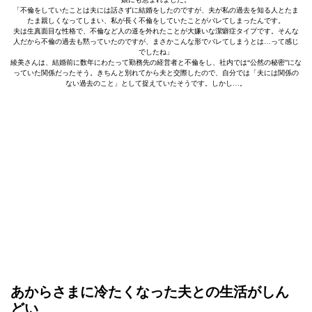
「不倫をしていたことは夫には話さずに結婚をしたのですが、夫が私の過去を知る人とたま
たま親しくなってしまい、私が長く不倫をしていたことがバレてしまったんです。
夫は生真面目な性格で、不倫など人の道を外れたことが大嫌いな潔癖症タイプです。そんな
人だから不倫の過去も黙っていたのですが、まさかこんな形でバレてしまうとは…って感じ
でしたね」
綾美さんは、結婚前に数年にわたって勤務先の経営者と不倫をし、社内では“公然の秘密”にな
っていた関係だったそう。きちんと別れてから夫と交際したので、自分では「夫には関係の
ない過去のこと」として捉えていたそうです。しかし…。
あからさまに冷たくなった夫との生活がしん
どい