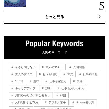
もっと見る
人気のキーワード
今さら聞けない
大人のマナー
人間関係
大人の女子力
おうち時間
育児
仕事効率化
100均
趣味
仕事も家庭も
夫婦
キャリアアップ
診断
仕事もおしゃれも
川口ゆかりの丁寧な暮らし
韓国
お料理レシピ代用
デジタル苦手
iPhone使い方