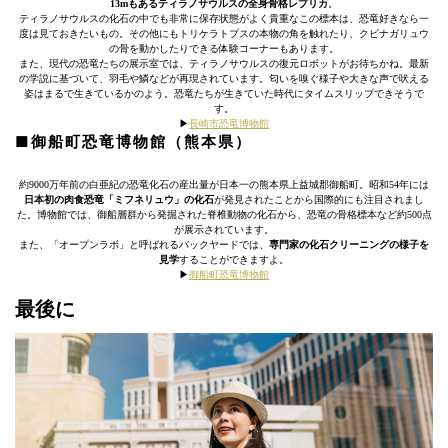
13mもあるティラノサウルスの全身骨格レプリカ
。
ティラノサウルスの化石の中でも非常に保存状態がよく貴重なこの標本は、恐竜好きなら一
度は見ておきたいもの。その他にもトリケラトプスの本物の角を触れたり、クビナガリュウ
の骨を動かしたりできる体験コーナーもあります。
また、現代の恐竜たちの展示室では、ティラノサウルスの復元ロボットがお待ちかね。最新
の学説に基づいて、羽毛や鱗などが再現されています。匂いを嗅ぐ様子や大きな声で吠える
姿はまるで生きているかのよう。恐竜たちが生きていた時代にタイムスリップできそうで
す。
▶︎
長崎市恐竜博物館
■御船町恐竜博物館（熊本県）
約9000万年前の白亜紀の恐竜化石の産出量が日本一の熊本県上益城郡御船町。昭和54年には
日本初の肉食恐竜「ミフネリュウ」の化石
が発見されたことから国際的にも注目されまし
た。博物館では、御船層群から発掘された脊椎動物の化石から、恐竜の骨格標本など約500点
が展示されています。
また、「オープンラボ」と呼ばれるバックヤードでは、
専門家の化石クリーニングの様子を
見学
することができますよ。
▶︎
御船町恐竜博物館
最後に