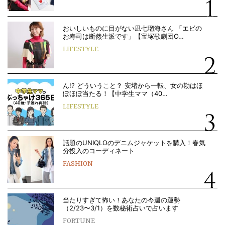
おいしいものに目がない凪七瑠海さん 「エビの
お寿司は断然生派です」【宝塚歌劇団O…
LIFESTYLE
ん!? どういうこと？ 安堵から一転、女の勘はほ
ぼほぼ当たる！【中学生ママ（40…
LIFESTYLE
話題のUNIQLOのデニムジャケットを購入！春気
分投入のコーディネート
FASHION
当たりすぎて怖い！あなたの今週の運勢
（2/23〜3/1）を数秘術占いで占います
FORTUNE