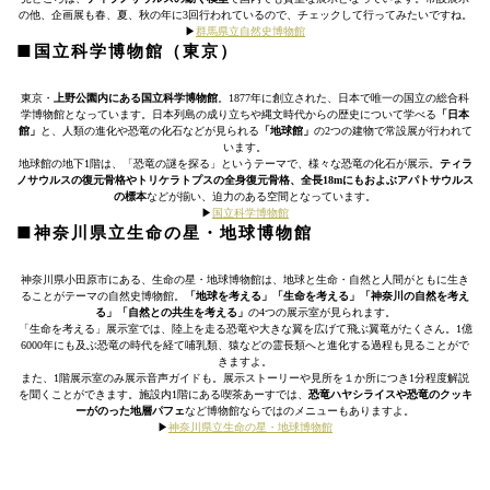
の他、企画展も春、夏、秋の年に3回行われているので、チェックして行ってみたいですね。
▶︎
群馬県立自然史博物館
■国立科学博物館（東京）
東京・
上野公園内にある国立科学博物館
。1877年に創立された、日本で唯一の国立の総合科
学博物館となっています。日本列島の成り立ちや縄文時代からの歴史について学べる
「日本
館」
と、人類の進化や恐竜の化石などが見られる
「地球館」
の2つの建物で常設展が行われて
います。
地球館の地下1階は、「恐竜の謎を探る」というテーマで、様々な恐竜の化石が展示。
ティラ
ノサウルスの復元骨格やトリケラトプスの全身復元骨格、全長18mにもおよぶアパトサウルス
の標本
などが揃い、迫力のある空間となっています。
▶︎
国立科学博物館
■神奈川県立生命の星・地球博物館
神奈川県小田原市にある、生命の星・地球博物館は、地球と生命・自然と人間がともに生き
ることがテーマの自然史博物館。
「地球を考える」「生命を考える」「神奈川の自然を考え
る」「自然との共生を考える」
の4つの展示室が見られます。
「生命を考える」展示室では、陸上を走る恐竜や大きな翼を広げて飛ぶ翼竜がたくさん。1億
6000年にも及ぶ恐竜の時代を経て哺乳類、猿などの霊長類へと進化する過程も見ることがで
きますよ。
また、1階展示室のみ展示音声ガイドも。展示ストーリーや見所を１か所につき1分程度解説
を聞くことができます。施設内1階にある喫茶あーすでは、
恐竜ハヤシライスや恐竜のクッキ
ーがのった地層パフェ
など博物館ならではのメニューもありますよ。
▶︎
神奈川県立生命の星・地球博物館