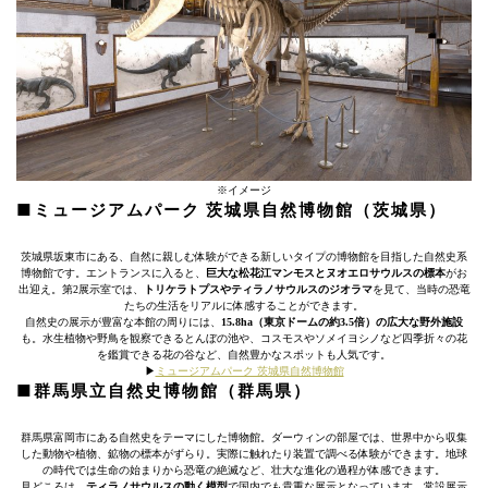
※イメージ
■ミュージアムパーク 茨城県自然博物館（茨城県）
茨城県坂東市にある、自然に親しむ体験ができる新しいタイプの博物館を目指した自然史系
博物館です。エントランスに入ると、
巨大な松花江マンモスとヌオエロサウルスの標本
がお
出迎え。第2展示室では、
トリケラトプスやティラノサウルスのジオラマ
を見て、当時の恐竜
たちの生活をリアルに体感することができます。
自然史の展示が豊富な本館の周りには、
15.8ha（東京ドームの約3.5倍）の広大な野外施設
も。水生植物や野鳥を観察できるとんぼの池や、コスモスやソメイヨシノなど四季折々の花
を鑑賞できる花の谷など、自然豊かなスポットも人気です。
▶︎
ミュージアムパーク 茨城県自然博物館
■群馬県立自然史博物館（群馬県）
群馬県富岡市にある自然史をテーマにした博物館。ダーウィンの部屋では、世界中から収集
した動物や植物、鉱物の標本がずらり。実際に触れたり装置で調べる体験ができます。地球
の時代では生命の始まりから恐竜の絶滅など、壮大な進化の過程が体感できます。
見どころは、
ティラノサウルスの動く模型
で国内でも貴重な展示となっています。常設展示