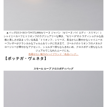
▲バッグ[13.5×18.5×7]￥572,000(セリーヌ ジャパン〈セリーヌ バイ エディ・スリマン〉)
シャイニーカーフとトリオンフのラグジュアリーな輝き。”セリーヌ”のトラディショナルな品
格と美しさが詰まっている名品「トリオンフ」シリーズ。見るからに艶やかなシャイニーカ
ーフレザーがクラシカルなフォルムをリッチに引き立て、ゴールドのトリオンフのメタルク
ロージャーが華やかなアクセント。ショルダー持ちならきれいめ、クロスボディ持ちならカ
ジュアルでこなれたムードにも。
色褪せない魅力のハイブランド「名品バッグ」
【ボッテガ・ヴェネタ】
スモール ループ クロスボディバッグ