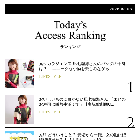
2026.08.08
ランキング
元タカラジェンヌ 凪七瑠海さんのバッグの中身
は？ 「ユニークな小物を楽しみながら…
LIFESTYLE
おいしいものに目がない凪七瑠海さん 「エビの
お寿司は断然生派です」【宝塚歌劇団O…
LIFESTYLE
ん!? どういうこと？ 安堵から一転、女の勘はほ
ぼほぼ当たる！【中学生ママ（40…