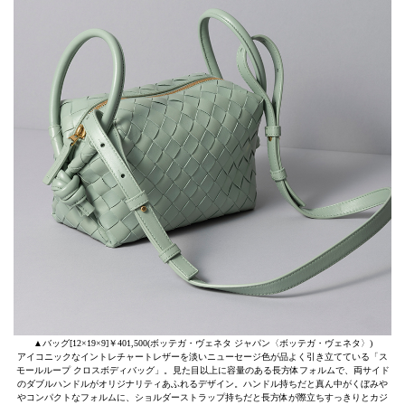
▲バッグ[12×19×9]￥401,500(ボッテガ・ヴェネタ ジャパン〈ボッテガ・ヴェネタ〉)
アイコニックなイントレチャートレザーを淡いニューセージ色が品よく引き立てている「ス
モールループ クロスボディバッグ」。見た目以上に容量のある長方体フォルムで、両サイド
のダブルハンドルがオリジナリティあふれるデザイン。ハンドル持ちだと真ん中がくぼみや
やコンパクトなフォルムに、ショルダーストラップ持ちだと長方体が際立ちすっきりとカジ