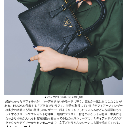
▲バッグ[19.5×28×12]￥693,000
絶妙なかっちりフォルムが、コーデをきれいめモードに導く。誰もが一度は目にしたことが
ある、PRADAを代表する「プラダ ガレリア」。特許を取得している「サフィアーノ」レザー
は多少の水滴にも強い型押しのレザーで、程よくかっちりしたフォルムがどんな場面にもマ
ッチするクリーンでエレガントな印象。両側にファスナー付きのポケットがあり、中央には
たっぷり小物が入れられる実用性も相まって不動の人気シリーズに。ミディアムサイズのブ
ラックならデイリーからセレモニーまで、文字どおりどんなシーンにも華を添えてくれる。