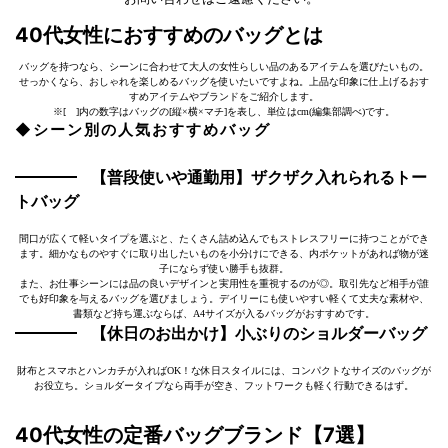
40代女性におすすめのバッグとは
バッグを持つなら、シーンに合わせて大人の女性らしい品のあるアイテムを選びたいもの。
せっかくなら、おしゃれを楽しめるバッグを使いたいですよね。上品な印象に仕上げるおす
すめアイテムやブランドをご紹介します。
※[ ]内の数字はバッグの[縦×横×マチ]を表し、単位はcm(編集部調べ)です。
◆シーン別の人気おすすめバッグ
【普段使いや通勤用】ザクザク入れられるトー
トバッグ
間口が広くて軽いタイプを選ぶと、たくさん詰め込んでもストレスフリーに持つことができ
ます。細かなものやすぐに取り出したいものを小分けにできる、内ポケットがあれば物が迷
子にならず使い勝手も抜群。
また、お仕事シーンには品の良いデザインと実用性を重視するのが◎。取引先など相手が誰
でも好印象を与えるバッグを選びましょう。デイリーにも使いやすい軽くて丈夫な素材や、
書類など持ち運ぶならば、A4サイズが入るバッグがおすすめです。
【休日のお出かけ】小ぶりのショルダーバッグ
財布とスマホとハンカチが入ればOK！な休日スタイルには、コンパクトなサイズのバッグが
お役立ち。ショルダータイプなら両手が空き、フットワークも軽く行動できるはず。
40代女性の定番バッグブランド【7選】