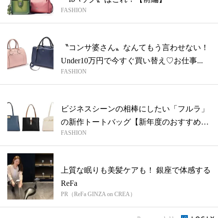
FASHION
〝コンサ婆さん〟なんてもう言わせない！
Under10万円で今すぐ買い替え♡お仕事...
FASHION
ビジネスシーンの相棒にしたい「フルラ」
の新作トートバッグ【新年度のおすすめバ
FASHION
ッグ...
上質な眠りも美髪ケアも！ 銀座で体感する
ReFa
PR（ReFa GINZA on CREA）