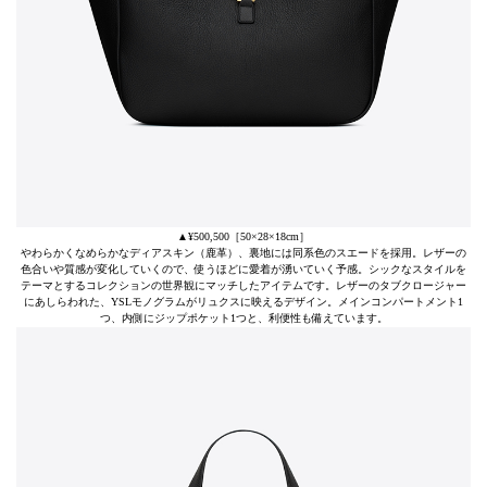
▲¥500,500［50×28×18cm］
やわらかくなめらかなディアスキン（鹿革）、裏地には同系色のスエードを採用。レザーの
色合いや質感が変化していくので、使うほどに愛着が湧いていく予感。シックなスタイルを
テーマとするコレクションの世界観にマッチしたアイテムです。レザーのタブクロージャー
にあしらわれた、YSLモノグラムがリュクスに映えるデザイン。メインコンパートメント1
つ、内側にジップポケット1つと、利便性も備えています。