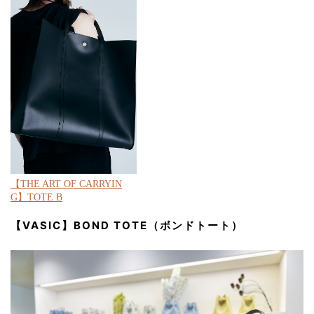
【THE ART OF CARRYIN
G】TOTE B
【VASIC】BOND TOTE（ボンドトート）