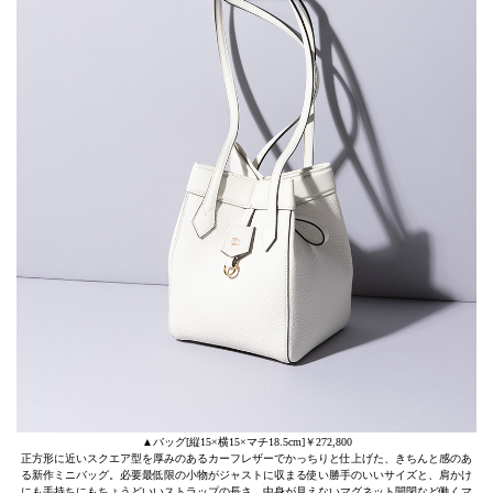
▲バッグ[縦15×横15×マチ18.5cm]￥272,800
正方形に近いスクエア型を厚みのあるカーフレザーでかっちりと仕上げた、きちんと感のあ
る新作ミニバッグ。必要最低限の小物がジャストに収まる使い勝手のいいサイズと、肩かけ
にも手持ちにもちょうどいいストラップの長さ、中身が見えないマグネット開閉など働くマ