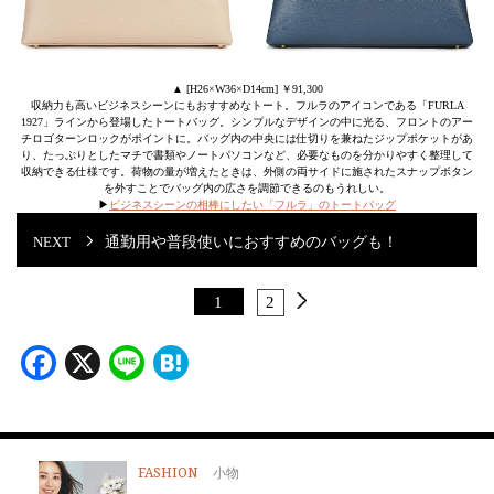
▲ [H26×W36×D14cm] ￥91,300
収納力も高いビジネスシーンにもおすすめなトート。フルラのアイコンである「FURLA
1927」ラインから登場したトートバッグ。シンプルなデザインの中に光る、フロントのアー
チロゴターンロックがポイントに。バッグ内の中央には仕切りを兼ねたジップポケットがあ
り、たっぷりとしたマチで書類やノートパソコンなど、必要なものを分かりやすく整理して
収納できる仕様です。荷物の量が増えたときは、外側の両サイドに施されたスナップボタン
を外すことでバッグ内の広さを調節できるのもうれしい。
▶︎
ビジネスシーンの相棒にしたい「フルラ」のトートバッグ
通勤用や普段使いにおすすめのバッグも！
1
2
Facebook
X
Line
Hatena
FASHION
小物