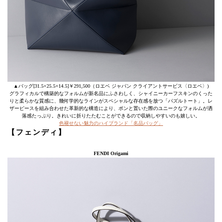
▲バッグ[31.5×25.5×14.5]￥291,500（ロエベ ジャパン クライアントサービス〈ロエベ〉)
グラフィカルで構築的なフォルムが新名品にふさわしく、シャイニーカーフスキンのくった
りと柔らかな質感に、幾何学的なラインがスペシャルな存在感を放つ「パズルトート」。レ
ザーピースを組み合わせた革新的な構造により、ポンと置いた際のユニークなフォルムが洒
落感たっぷり。きれいに折りたたむことができるので収納しやすいのも嬉しい。
色褪せない魅力のハイブランド「名品バッグ」
【フェンディ】
FENDI Origami