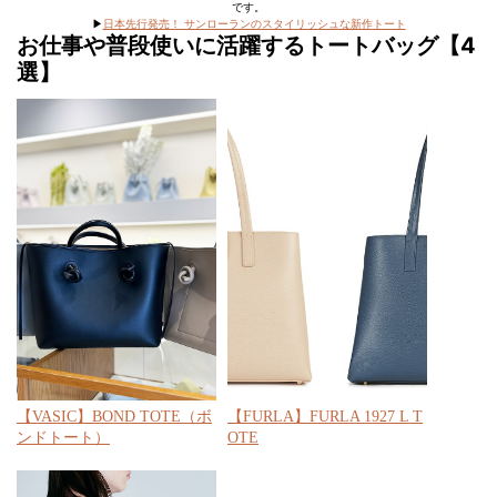
です。
▶︎
日本先行発売！ サンローランのスタイリッシュな新作トート
お仕事や普段使いに活躍するトートバッグ【4
選】
【VASIC】BOND TOTE（ボ
【FURLA】FURLA 1927 L T
ンドトート）
OTE