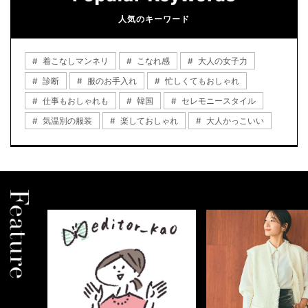
人気のキーワード
着こなしマンネリ
こなれ感
大人の女子力
診断
服のお手入れ
忙しくてもおしゃれ
仕事もおしゃれも
韓国
セレモニースタイル
気温別の服装
楽しておしゃれ
大人かっこいい