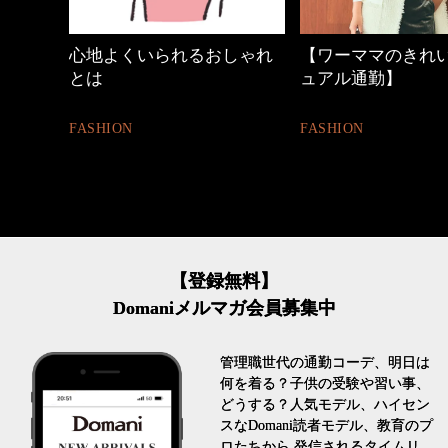
しゃれ
【ワーママのきれいめカジ
40代の小顔メイク
ュアル通勤】
BEAUTY
FASHION
【登録無料】
Domaniメルマガ会員募集中
管理職世代の通勤コーデ、明日は
何を着る？子供の受験や習い事、
どうする？人気モデル、ハイセン
スなDomani読者モデル、教育のプ
ロたちから 発信されるタイムリ