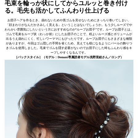
毛束を輪っか状にしてからユルッと巻き付け
る。毛先も活かしてふんわり仕上げる
お団子ヘアを作るとき、崩れないためや黒ゴムを見せないためにきっちり巻いてしまい、
「顔まわりがなんだかさみしく見える」ということはないでしょうか。もう少しルーズでや
わらかい雰囲気にしたいという方におすすめなのが“ループお団子”です。ループお団子とは、
ゴムで毛束をループ状（わっか状）にしたお団子のことで、程よいルーズ感とボリュームが
出るうえ崩れにくく、忙しいワーママにもぴったりです。ループお団子にもさまざまな種類
がありますが、今回はゴム隠しの手間を省くため、見えても様になるようにパールの飾りつ
きゴムを使用しました。毛束でゴムを隠す必要がないのでお団子にした時もふんわり感をキ
ープしやすくなるんです。
［バックスタイル］（モデル：Domani専属読者モデル浅野里絵さん／ロング）