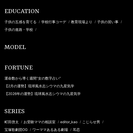
EDUCATION
子供の五感を育てる
学校行事コーデ
教育現場より
子供の習い事
/
/
/
/
子供の進路・学校
/
MODEL
FORTUNE
運命数から導く週間“女の数字占い”
【2月の運勢】琉球風水志シウマの九星気学
【2026年の運勢】琉球風水志シウマの九星気学
SERIES
町田啓太
お受験ママの相談室
editor_kao
こじらせ男
/
/
/
/
宝塚歌劇団OG
ワーママあるある劇場
耳恋
/
/