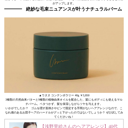
がアップします。
絶妙な毛束ニュアンスが叶うナチュラルバーム
▲ウヌヌ コンテンポラリー 40g ￥3,850
3種類の天然由来バターと9種類の植物由来オイルを配合した、髪にもボディにも使えるマル
チバーム。ベタつかず、髪を保湿しながらツヤを与えます。
いかがでしたか？ ゴムを隠す面倒さやピンで固定する手間がないヘアアレンジなので、こ
なれ感のあるお団子ヘアのハードルがグッと下がったのではないでしょうか？ ぜひ試してみ
てくださいね！
【浅野里絵さんのヘアアレンジ】40代