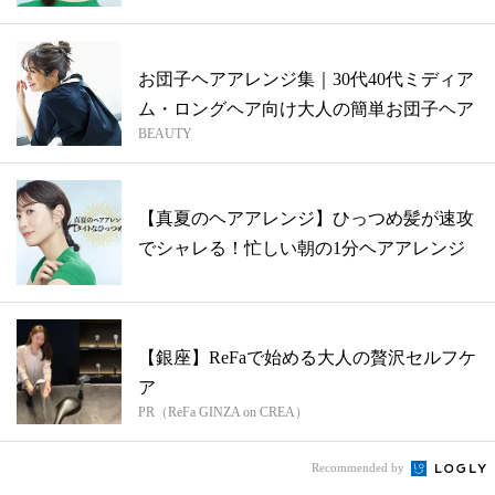
お団子ヘアアレンジ集｜30代40代ミディア
ム・ロングヘア向け大人の簡単お団子ヘア
BEAUTY
【真夏のヘアアレンジ】ひっつめ髪が速攻
でシャレる！忙しい朝の1分ヘアアレンジ
【銀座】ReFaで始める大人の贅沢セルフケ
ア
PR（ReFa GINZA on CREA）
Recommended by