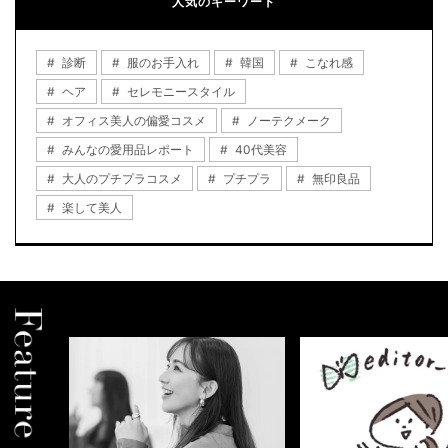
人気のキーワード
診断
服のお手入れ
韓国
こなれ感
ヘア
セレモニースタイル
オフィス美人の偏愛コスメ
ノーテクメーク
みんなの愛用品レポート
40代美容
大人のプチプラコスメ
プチプラ
無印良品
楽して美人