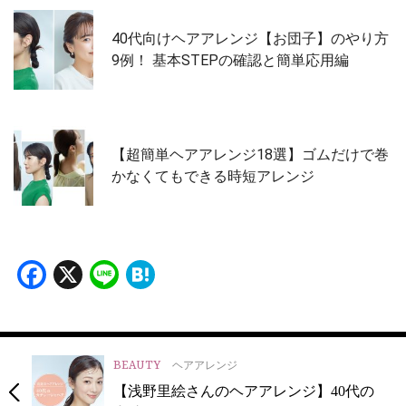
40代向けヘアアレンジ【お団子】のやり方
9例！ 基本STEPの確認と簡単応用編
【超簡単ヘアアレンジ18選】ゴムだけで巻
かなくてもできる時短アレンジ
Facebook
X
Line
Hatena
BEAUTY
ヘアアレンジ
【浅野里絵さんのヘアアレンジ】40代の