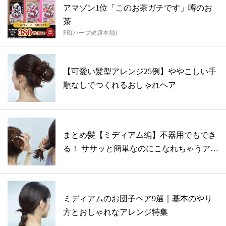
アマゾン1位「このお茶ガチです」噂のお
茶
PR(ハーブ健康本舗)
【可愛い髪型アレンジ25例】ややこしい手
順なしでつくれるおしゃれヘア
まとめ髪【ミディアム編】不器用でもでき
る！ ササッと簡単なのにこなれちゃうアレ
ン...
ミディアムのお団子ヘア9選｜基本のやり
方とおしゃれなアレンジ特集