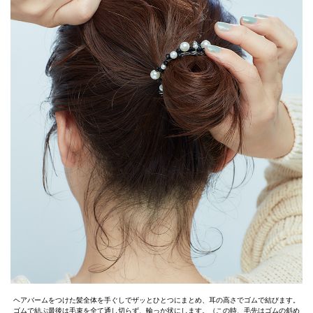
ヘアバームをつけた髪全体を手ぐしでザッとひとつにまとめ、耳の高さでゴムで結びます。
ゴムで結ぶ最後は毛束を全て通し切らず、輪っか状にします。（この時、毛先はゴムの斜め