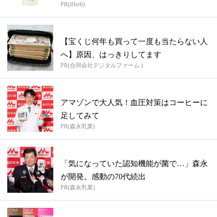
PR(iHerb)
【宝くじ何年も買って一度も当たらない人
へ】原因、はっきりしてます
PR(合同会社デジタルファーム )
アマゾンで大人気！血圧対策はコーヒーに
足してみて
PR(森永乳業)
「気になっていた認知機能が菌で…」森永
が開発。感動の70代続出
PR(森永乳業)