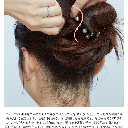
ステップ2で毛束をゴムの左下まで巻きつけたらゴムを1本引き伸ばし、ゴムとゴムの間に毛
先を入れて固定します。毛先が下に向くように調整したら完成です。そのままでもOKです
し、ルーズ感がもう少し欲しい場合は、ループ部分や後頭部の髪から細く毛束を引き出して
崩してもOK。前髪やもみあげ、襟足の後毛はバームをつけた指先で束っぽくするとこなれ感