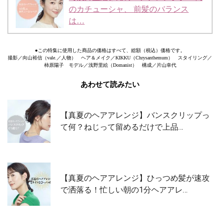
のカチューシャ、 前髪のバランス
は…
●この特集に使用した商品の価格はすべて、総額（税込）価格です。
撮影／向山裕信（vale.／人物） ヘア＆メイク／KIKKU（Chrysanthemum） スタイリング／
柿原陽子 モデル／浅野里絵（Domanist） 構成／片山幸代
あわせて読みたい
【真夏のヘアアレンジ】バンスクリップっ
て何？ねじって留めるだけで上品…
【真夏のヘアアレンジ】ひっつめ髪が速攻
で洒落る！忙しい朝の1分ヘアアレ…