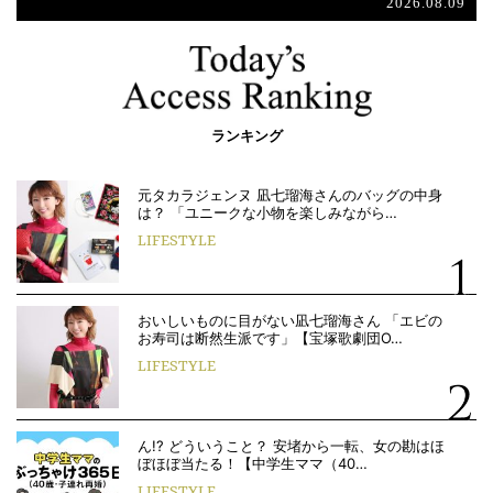
2026.08.09
ランキング
元タカラジェンヌ 凪七瑠海さんのバッグの中身
は？ 「ユニークな小物を楽しみながら…
LIFESTYLE
おいしいものに目がない凪七瑠海さん 「エビの
お寿司は断然生派です」【宝塚歌劇団O…
LIFESTYLE
ん!? どういうこと？ 安堵から一転、女の勘はほ
ぼほぼ当たる！【中学生ママ（40…
LIFESTYLE