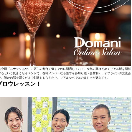
物!?企画「スナックあや」。店主の都合で気まぐれに開店していて、今年の夏は初めてリアル版を開催
するという気さくなイベントで、在籍メンバーなら誰でも参加可能（会費制）。オフラインの交流会
り、誰かの話を聞くだけで刺激をもらえたり、リアルならではの楽しさが魅力です。
ブロウレッスン！