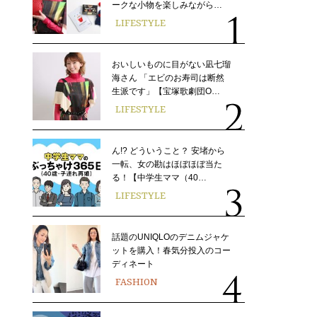
ークな小物を楽しみながら…
LIFESTYLE
おいしいものに目がない凪七瑠
海さん 「エビのお寿司は断然
生派です」【宝塚歌劇団O…
LIFESTYLE
ん!? どういうこと？ 安堵から
一転、女の勘はほぼほぼ当た
る！【中学生ママ（40…
LIFESTYLE
話題のUNIQLOのデニムジャケ
ットを購入！春気分投入のコー
ディネート
FASHION