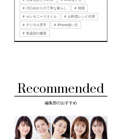
川口ゆかりの丁寧な暮らし
韓国
セレモニースタイル
お料理レシピ代用
デジタル苦手
iPhone使い方
気温別の服装
Recommended
編集部のおすすめ