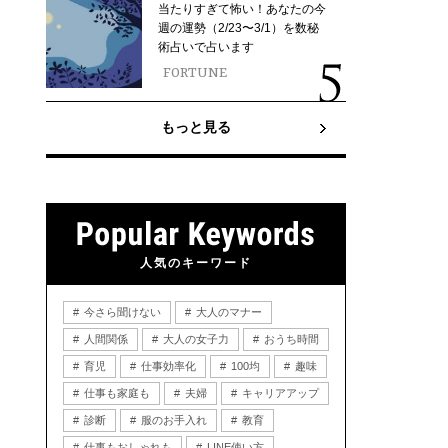
当たりすぎて怖い！あなたの今
週の運勢（2/23〜3/1）を数秘
術占いで占います
FORTUNE
もっと見る
人気のキーワード
今さら聞けない
大人のマナー
人間関係
大人の女子力
おうち時間
育児
仕事効率化
100均
趣味
仕事も家庭も
夫婦
キャリアアップ
診断
服のお手入れ
教育
仕事もおしゃれも
LINE使い方