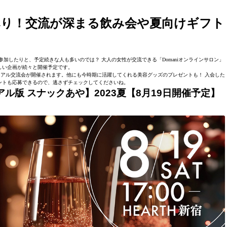
り！交流が深まる飲み会や夏向けギフト
加したりと、予定続きな人も多いのでは？ 大人の女性が交流できる「Domaniオンラインサロン」
しい企画が続々と開催予定です。
リアル交流会が開催されます。他にも今時期に活躍してくれる美容グッズのプレゼントも！ 入会した
ントも応募できるので、逃さずチェックしてくださいね。
ル版 スナックあや】2023夏【8月19日開催予定】