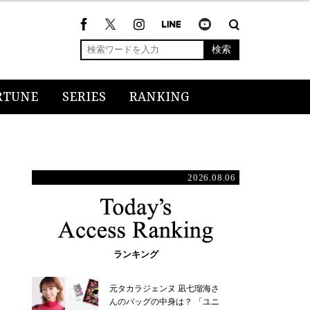
検索
RTUNE
SERIES
RANKING
2026.08.06
ランキング
元タカラジェンヌ 凪七瑠海さ
んのバッグの中身は？ 「ユニ