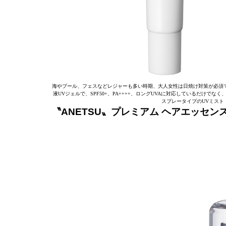
海やプール、フェスなどレジャーも多い時期、大人女性は日焼け対策が必須で
液UVジェルで、SPF50+、PA++++、ロングUVAに対応しているだけ
スプレータイプのUVミスト
〝ANETSU〟プレミアム ヘアエッセン