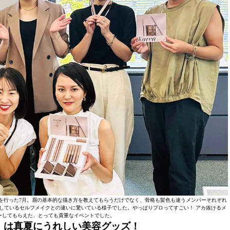
を行った7月。眉の基本的な描き方を教えてもらうだけでなく、骨格も髪色も違うメンバーそれぞれ
しているセルフメイクとの違いに驚いている様子でした。やっぱりプロってすごい！ アカ抜けるメ
ーしてもらえた、とっても貴重なイベントでした。
】は真夏にうれしい美容グッズ！