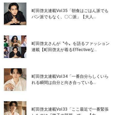
町田啓太連載Vol.35「朝食はごはん派でも
パン派でもなく、〇〇派」【大人…
町田啓太さんが〝今〟を語るファッション
連載【町田啓太が着るEffectiveな…
町田啓太連載Vol.34「一番自分らしくいら
れる瞬間は自分と向き合っている…
町田啓太連載Vol.33「ここ最近で一番緊張