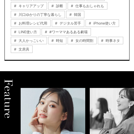
キャリアアップ
診断
仕事もおしゃれも
川口ゆかりの丁寧な暮らし
韓国
お料理レシピ代用
デジタル苦手
iPhone使い方
LINE使い方
#ワーママあるある劇場
大人かっこいい
時短
女の時間割
時事ネタ
文房具