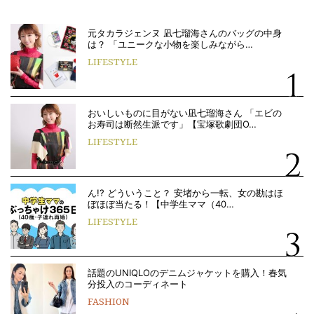
元タカラジェンヌ 凪七瑠海さんのバッグの中身
は？ 「ユニークな小物を楽しみながら…
LIFESTYLE
おいしいものに目がない凪七瑠海さん 「エビの
お寿司は断然生派です」【宝塚歌劇団O…
LIFESTYLE
ん!? どういうこと？ 安堵から一転、女の勘はほ
ぼほぼ当たる！【中学生ママ（40…
LIFESTYLE
話題のUNIQLOのデニムジャケットを購入！春気
分投入のコーディネート
FASHION