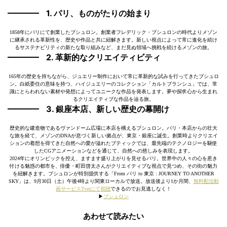
1. パリ、ものがたりの始まり
1858年にパリにて創業したブシュロン。創業者フレデリック・ブシュロンの時代よりメゾン
に継承される革新性を、歴史や作品と共に紐解きます。新しい視点によって常に進化を続け
るサステナビリティの新たな取り組みなど、まだ見ぬ領域へ挑戦を続けるメゾンの旅。
2. 革新的なクリエイティビティ
165年の歴史を持ちながら、ジュエリー制作において常に革新的な試みを行ってきたブシュロ
ン。白紙委任の意味を持つ、ハイジュエリーのコレクション「カルトブランシュ」では、常
識にとらわれない素材や発想によってユニークな作品を発表します。夢や探求心から生まれ
るクリエイティブな作品を辿る旅。
3. 銀座本店、新しい歴史の幕開け
歴史的な建造物であるヴァンドーム広場に本店を構えるブシュロン。パリ・本店からの壮大
な旅を経て、メゾンのDNAが息づく新しい拠点が、東京・銀座に誕生。創業時よりクリエイ
ションの着想を得てきた自然への愛が溢れたブティックでは、最先端のテクノロジーを駆使
したCGアニメーションなどを通じて、自然への慈しみを表現します。
2024年にオリンピックを控え、ますます盛り上がりを見せるパリ。世界中の人々の心を惹き
付ける魅惑の都市を、俳優・町田啓太さんがクリエイティブな視点で見つめ、その街の魅力
を紐解きます。ブシュロンが特別提供する「From パリ to 東京 : JOURNEY TO ANOTHER
SKY」は、9月30日（土）午後4時より関東ローカルで放送。放送後より1か月間、
無料配信動
画サービスTverにて視聴
できるのでお見逃しなく！
▶︎
ブシュロン
あわせて読みたい