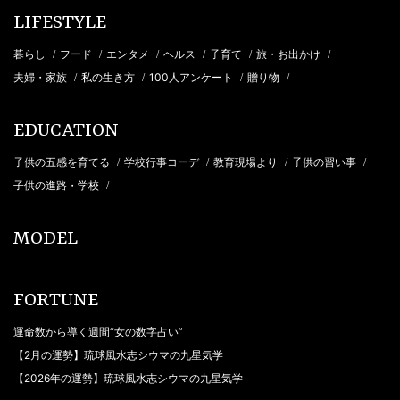
LIFESTYLE
暮らし
フード
エンタメ
ヘルス
子育て
旅・お出かけ
/
/
/
/
/
/
夫婦・家族
私の生き方
100人アンケート
贈り物
/
/
/
/
EDUCATION
子供の五感を育てる
学校行事コーデ
教育現場より
子供の習い事
/
/
/
/
子供の進路・学校
/
MODEL
FORTUNE
運命数から導く週間“女の数字占い”
【2月の運勢】琉球風水志シウマの九星気学
【2026年の運勢】琉球風水志シウマの九星気学