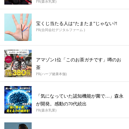
PR(森永乳業)
宝くじ当たる人は“たまたま”じゃない?!
PR(合同会社デジタルファーム )
アマゾン1位「このお茶ガチです」噂のお
茶
PR(ハーブ健康本舗)
「気になっていた認知機能が菌で…」森永
が開発。感動の70代続出
PR(森永乳業)