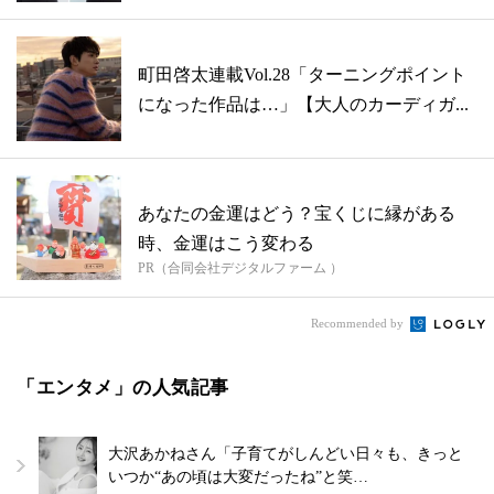
町田啓太連載Vol.28「ターニングポイント
になった作品は…」【大人のカーディガ...
あなたの金運はどう？宝くじに縁がある
時、金運はこう変わる
PR（合同会社デジタルファーム ）
Recommended by
「エンタメ」の人気記事
大沢あかねさん「子育てがしんどい日々も、きっと
いつか“あの頃は大変だったね”と笑…