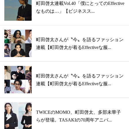
町田啓太連載Vol.40「僕にとってのEffective
なものは…」【ビジネスス...
町田啓太さんが〝今〟を語るファッション
連載【町田啓太が着るEffectiveな服...
町田啓太さんが〝今〟を語るファッション
連載【町田啓太が着るEffectiveな服...
TWICEのMOMO、町田啓太、多部未華子
らが登場。TASAKIの70周年アニバ...