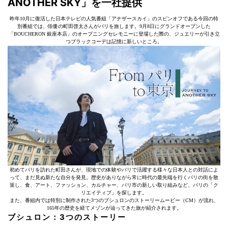
ANOTHER SKY」を一社提供
昨年10月に復活した日本テレビの人気番組「アナザースカイ」のスピンオフである今回の特
別番組では、俳優の町田啓太さんがパリを旅します。9月8日にグランドオープンした
「BOUCHERON 銀座本店」のオープニングセレモニーに登場した際の、ジュエリーが引き立
つブラックコーデは記憶に新しいところ。
初めてパリを訪れた町田さんが、現地での体験やパリで活躍する様々な日本人との対話によ
って、まだ見ぬ新たな自分を発見。歴史がありながら常に時代の最先端を行くパリの街を散
策し、食、アート、ファッション、カルチャー、パリ市の新しい取り組みなど、パリの「ク
リエイティブ」を探します。
また、番組内では特別に制作された3つのブシュロンのストーリームービー（CM）が流れ、
165年の歴史を経てメゾンが辿ってきた旅が紹介されます。
ブシュロン：3つのストーリー