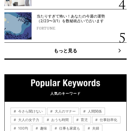
当たりすぎて怖い！あなたの今週の運勢
（2/23〜3/1）を数秘術占いで占います
FORTUNE
もっと見る
人気のキーワード
今さら聞けない
大人のマナー
人間関係
大人の女子力
おうち時間
育児
仕事効率化
100均
趣味
仕事も家庭も
夫婦