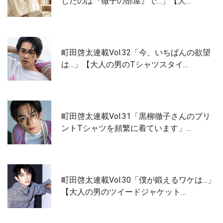
したのは『徹子の部屋』で…」【大…
町田啓太連載Vol.32「今、いちばんの欲望
は…」【大人の男のTシャツスタイ…
町田啓太連載Vol.31「黒柳徹子さんのプリ
ントTシャツを頻繁に着ています」…
町田啓太連載Vol.30「僕が鍛えるワケは…」
【大人の男のツイードジャケット…