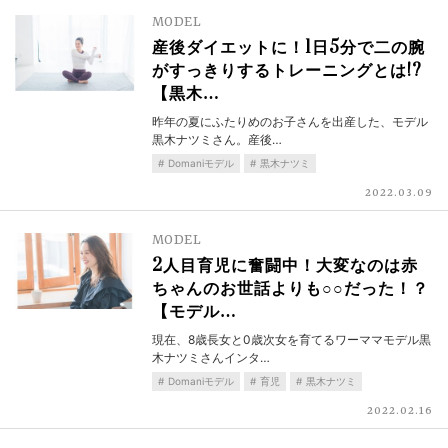
MODEL
産後ダイエットに！1日5分で二の腕
がすっきりするトレーニングとは!?
【黒木…
昨年の夏にふたりめのお子さんを出産した、モデル
黒木ナツミさん。産後…
Domaniモデル
黒木ナツミ
2022.03.09
MODEL
2人目育児に奮闘中！大変なのは赤
ちゃんのお世話よりも○○だった！？
【モデル…
現在、8歳長女と0歳次女を育てるワーママモデル黒
木ナツミさんインタ…
Domaniモデル
育児
黒木ナツミ
2022.02.16