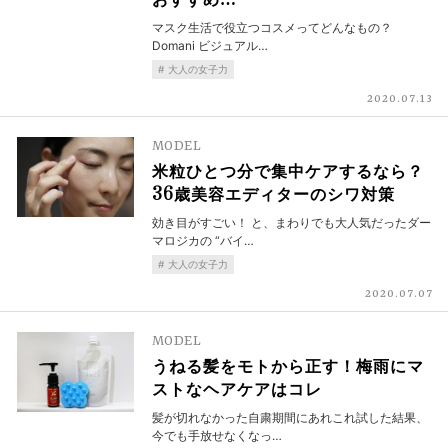
おすすめ…
マスク生活で役立つコスメってどんなもの？
Domani ビジュアル…
大人の女子力
2020.07.13
MODEL
米粒ひとつ分で集中ケアするなら？
36歳美容エディターのシワ対策
効き目がすごい！ と、まわりでも大人気だったダー
マロジカの “バイ…
大人の女子力
2020.07.07
MODEL
うねる髪をモトから正す！梅雨にマ
ストなヘアケアはコレ
髪が切れなかった自粛期間にあれこれ試した結果、
今でも手放せなくなっ…