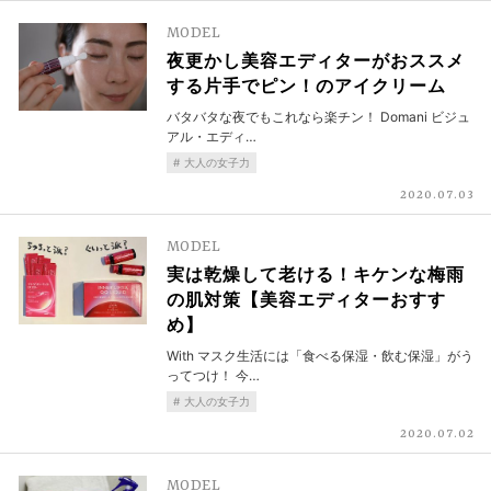
MODEL
夜更かし美容エディターがおススメ
する片手でピン！のアイクリーム
バタバタな夜でもこれなら楽チン！ Domani ビジュ
アル・エディ…
大人の女子力
2020.07.03
MODEL
実は乾燥して老ける！キケンな梅雨
の肌対策【美容エディターおすす
め】
With マスク生活には「食べる保湿・飲む保湿」がう
ってつけ！ 今…
大人の女子力
2020.07.02
MODEL