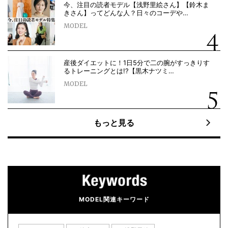
今、注目の読者モデル【浅野里絵さん】【鈴木ま
きさん】ってどんな人？日々のコーデや…
MODEL
産後ダイエットに！1日5分で二の腕がすっきりす
るトレーニングとは!?【黒木ナツミ…
MODEL
もっと見る
MODEL関連キーワード