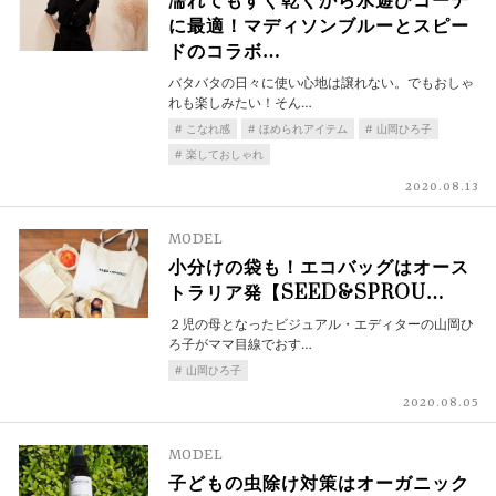
濡れてもすぐ乾くから水遊びコーデ
に最適！マディソンブルーとスピー
ドのコラボ…
バタバタの日々に使い心地は譲れない。でもおしゃ
れも楽しみたい！そん…
こなれ感
ほめられアイテム
山岡ひろ子
楽しておしゃれ
2020.08.13
MODEL
小分けの袋も！エコバッグはオース
トラリア発【SEED&SPROU…
２児の母となったビジュアル・エディターの山岡ひ
ろ子がママ目線でおす…
山岡ひろ子
2020.08.05
MODEL
子どもの虫除け対策はオーガニック