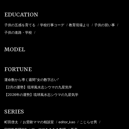
EDUCATION
子供の五感を育てる
学校行事コーデ
教育現場より
子供の習い事
/
/
/
/
子供の進路・学校
/
MODEL
FORTUNE
運命数から導く週間“女の数字占い”
【2月の運勢】琉球風水志シウマの九星気学
【2026年の運勢】琉球風水志シウマの九星気学
SERIES
町田啓太
お受験ママの相談室
editor_kao
こじらせ男
/
/
/
/