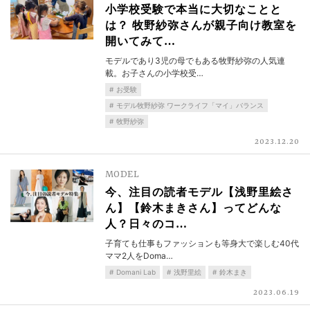
小学校受験で本当に大切なことと
は？ 牧野紗弥さんが親子向け教室を
開いてみて…
モデルであり3児の母でもある牧野紗弥の人気連
載。お子さんの小学校受…
お受験
モデル牧野紗弥 ワークライフ「マイ」バランス
牧野紗弥
2023.12.20
MODEL
今、注目の読者モデル【浅野里絵さ
ん】【鈴木まきさん】ってどんな
人？日々のコ…
子育ても仕事もファッションも等身大で楽しむ40代
ママ2人をDoma…
Domani Lab
浅野里絵
鈴木まき
2023.06.19