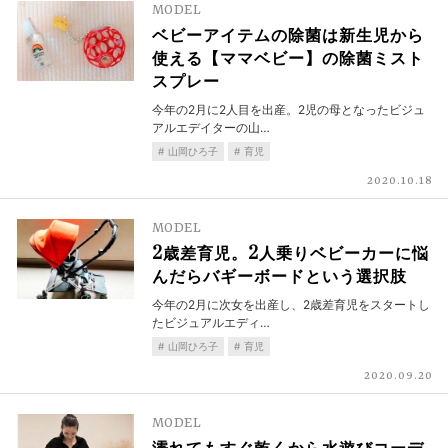
MODEL
ベビーアイテムの除菌は新生児から
使える【ママベビー】の除菌ミスト
スプレー
今年の2月に2人目を出産。2児の母となったビジュ
アルエデイターの山…
山岡ひろ子
育児
2020.10.18
MODEL
2歳差育児。2人乗りベビーカーに悩
んだらバギーボードという選択肢
今年の2月に次女を出産し、2歳差育児をスタートし
たビジュアルエディ…
山岡ひろ子
育児
2020.09.20
MODEL