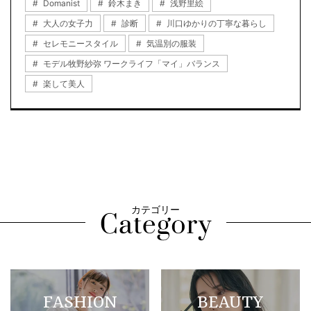
Domanist
鈴木まき
浅野里絵
大人の女子力
診断
川口ゆかりの丁寧な暮らし
セレモニースタイル
気温別の服装
モデル牧野紗弥 ワークライフ「マイ」バランス
楽して美人
カテゴリー
FASHION
BEAUTY