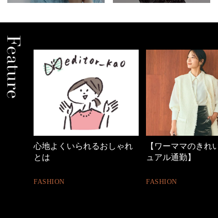
しゃれ
【ワーママのきれいめカジ
優木まおみさん「
ュアル通勤】
割。」
FASHION
LIFESTYLE