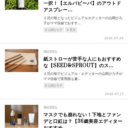
一択！【エルバビーバ】のアウトド
アスプレー…
２児の母となったビジュアルエディターの山岡ひろ
子がママ目線でおすす…
山岡ひろ子
育児
2020.07.20
MODEL
紙ストローが苦手な人にもおすすめ
な【SEED&SPROUT】のス…
２児の母でビジュアル・エディターの山岡ひろ子が
ママ目線で実用面も兼…
山岡ひろ子
2020.07.17
MODEL
マスクでも崩れない！下地とファン
デと口紅は？【36歳美容エディター