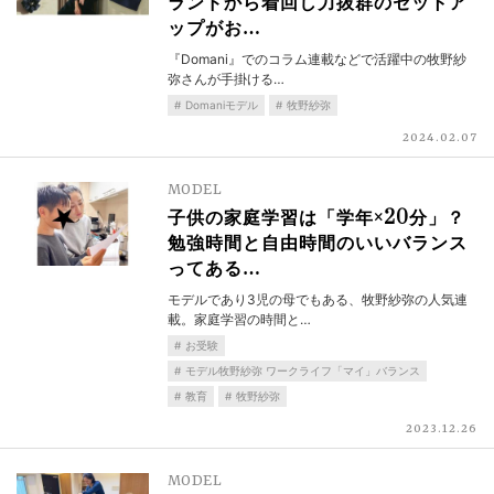
ランドから着回し力抜群のセットア
ップがお…
『Domani』でのコラム連載などで活躍中の牧野紗
弥さんが手掛ける…
Domaniモデル
牧野紗弥
2024.02.07
MODEL
子供の家庭学習は「学年×20分」？
勉強時間と自由時間のいいバランス
ってある…
モデルであり3児の母でもある、牧野紗弥の人気連
載。家庭学習の時間と…
お受験
モデル牧野紗弥 ワークライフ「マイ」バランス
教育
牧野紗弥
2023.12.26
MODEL