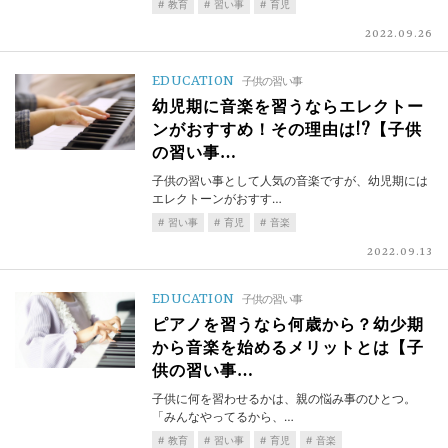
教育
習い事
育児
2022.09.26
EDUCATION
子供の習い事
幼児期に音楽を習うならエレクトー
ンがおすすめ！その理由は!?【子供
の習い事…
子供の習い事として人気の音楽ですが、幼児期には
エレクトーンがおすす…
習い事
育児
音楽
2022.09.13
EDUCATION
子供の習い事
ピアノを習うなら何歳から？幼少期
から音楽を始めるメリットとは【子
供の習い事…
子供に何を習わせるかは、親の悩み事のひとつ。
「みんなやってるから、…
教育
習い事
育児
音楽