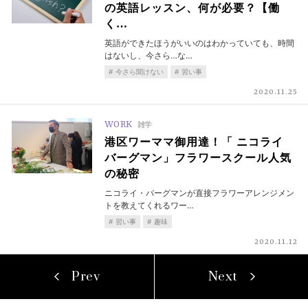
の英語レッスン、何が必要？【働
く…
英語ができたほうがいいのはわかっていても、時間
はないし、今さら…な…
今さら聞けない
習い事
2020.11.25
WORK
雑学
港区ワーママ御用達！「 ニコライ
バーグマン」フラワースクール人気
の秘密
ニコライ・バーグマンが直接フラワーアレンジメン
トを教えてくれるワー…
習い事
趣味
2020.11.12
Prev
Next