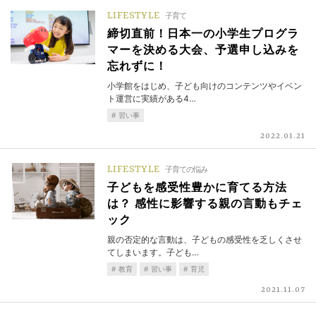
LIFESTYLE
子育て
締切直前！日本一の小学生プログラ
マーを決める大会、予選申し込みを
忘れずに！
小学館をはじめ、子ども向けのコンテンツやイベン
ト運営に実績がある4…
習い事
2022.01.21
LIFESTYLE
子育ての悩み
子どもを感受性豊かに育てる方法
は？ 感性に影響する親の言動もチェ
ック
親の否定的な言動は、子どもの感受性を乏しくさせ
てしまいます。子ども…
教育
習い事
育児
2021.11.07