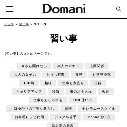
トップ
習い事
3ページ
習い事
【習い事】のまとめページです。
今さら聞けない
大人のマナー
人間関係
大人の女子力
おうち時間
育児
仕事効率化
100均
趣味
仕事も家庭も
夫婦
キャリアアップ
診断
服のお手入れ
教育
仕事もおしゃれも
LINE使い方
川口ゆかりの丁寧な暮らし
韓国
セレモニースタイル
お料理レシピ代用
デジタル苦手
iPhone使い方
気温別の服装