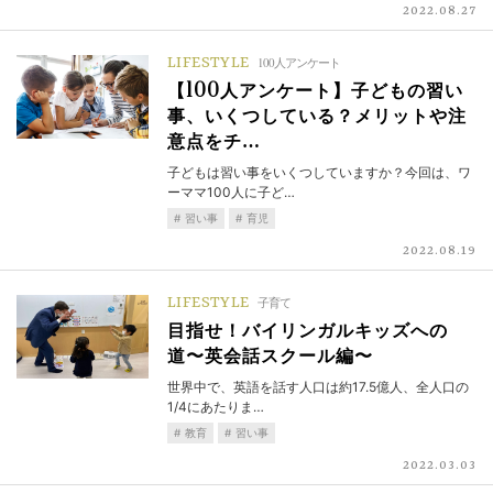
2022.08.27
LIFESTYLE
100人アンケート
【100人アンケート】子どもの習い
事、いくつしている？メリットや注
意点をチ…
子どもは習い事をいくつしていますか？今回は、ワ
ーママ100人に子ど…
習い事
育児
2022.08.19
LIFESTYLE
子育て
目指せ！バイリンガルキッズへの
道〜英会話スクール編〜
世界中で、英語を話す人口は約17.5億人、全人口の
1/4にあたりま…
教育
習い事
2022.03.03