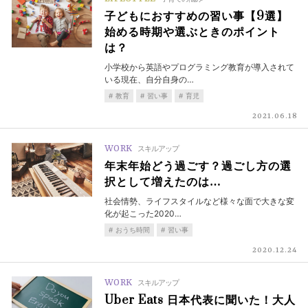
子どもにおすすめの習い事【9選】
始める時期や選ぶときのポイント
は？
小学校から英語やプログラミング教育が導入されて
いる現在、自分自身の…
教育
習い事
育児
2021.06.18
WORK
スキルアップ
年末年始どう過ごす？過ごし方の選
択として増えたのは…
社会情勢、ライフスタイルなど様々な面で大きな変
化が起こった2020…
おうち時間
習い事
2020.12.24
WORK
スキルアップ
Uber Eats 日本代表に聞いた！大人