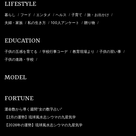
LIFESTYLE
暮らし
フード
エンタメ
ヘルス
子育て
旅・お出かけ
/
/
/
/
/
/
夫婦・家族
私の生き方
100人アンケート
贈り物
/
/
/
/
EDUCATION
子供の五感を育てる
学校行事コーデ
教育現場より
子供の習い事
/
/
/
/
子供の進路・学校
/
MODEL
FORTUNE
運命数から導く週間“女の数字占い”
【2月の運勢】琉球風水志シウマの九星気学
【2026年の運勢】琉球風水志シウマの九星気学