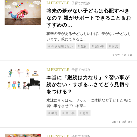
LIFESTYLE
子育ての悩み
将来の夢がない子どもは心配すべき
なの？ 親がサポートできること＆お
すすめの…
将来の夢がある子どももいれば、夢がない子どもも
います。親にできるこ…
今さら聞けない
教育
習い事
育児
2021.10.20
LIFESTYLE
子育ての悩み
本当に「継続は力なり」？習い事が
続かない・サボる…さてどう見切り
をつける？
水泳にそろばん、サッカーに体操など子どもたちに
習い事をさせている家…
教育
習い事
育児
2021.08.07
LIFESTYLE
子育ての悩み