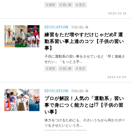
教育
習い事
育児
2022.10.21
EDUCATION
子供の習い事
練習をただ増やすだけじゃだめ⁉︎ 運
動系習い事上達のコツ【子供の習い
事】
子供に運動系の習い事をさせていると「早く進級さ
せたい」「もっと上手…
教育
習い事
育児
2022.10.05
EDUCATION
子供の習い事
プロが解説！人気の「運動系」習い
事で身につく能力とは!?【子供の習
い事】
体力をつけるためにも、小さいうちから何かスポー
ツをさせたいという方…