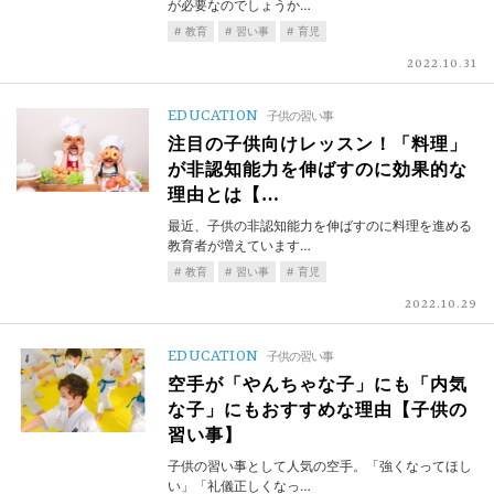
が必要なのでしょうか…
教育
習い事
育児
2022.10.31
EDUCATION
子供の習い事
注目の子供向けレッスン！「料理」
が非認知能力を伸ばすのに効果的な
理由とは【…
最近、子供の非認知能力を伸ばすのに料理を進める
教育者が増えています…
教育
習い事
育児
2022.10.29
EDUCATION
子供の習い事
空手が「やんちゃな子」にも「内気
な子」にもおすすめな理由【子供の
習い事】
子供の習い事として人気の空手。「強くなってほし
い」「礼儀正しくなっ…