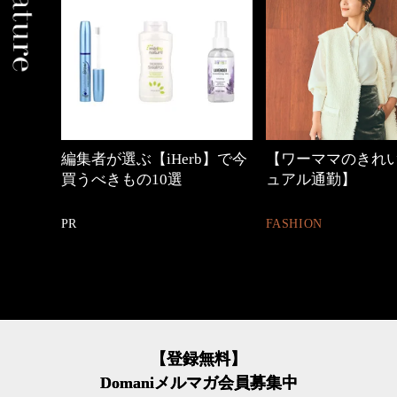
ぶ【iHerb】で今
【ワーママのきれいめカジ
心地よ
の10選
ュアル通勤】
とは
FASHION
FASHIO
【登録無料】
Domaniメルマガ会員募集中