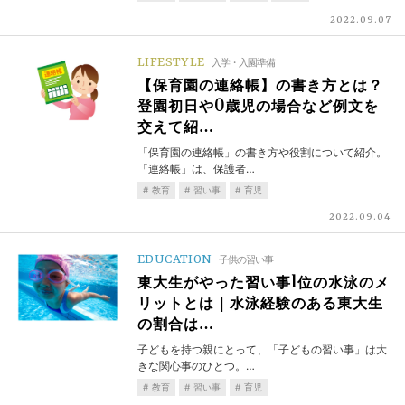
2022.09.07
LIFESTYLE
入学・入園準備
【保育園の連絡帳】の書き方とは？
登園初日や0歳児の場合など例文を
交えて紹…
「保育園の連絡帳」の書き方や役割について紹介。
「連絡帳」は、保護者…
教育
習い事
育児
2022.09.04
EDUCATION
子供の習い事
東大生がやった習い事1位の水泳のメ
リットとは｜水泳経験のある東大生
の割合は…
子どもを持つ親にとって、「子どもの習い事」は大
きな関心事のひとつ。…
教育
習い事
育児