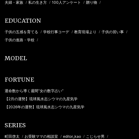
夫婦・家族
私の生き方
100人アンケート
贈り物
/
/
/
/
EDUCATION
子供の五感を育てる
学校行事コーデ
教育現場より
子供の習い事
/
/
/
/
子供の進路・学校
/
MODEL
FORTUNE
運命数から導く週間“女の数字占い”
【2月の運勢】琉球風水志シウマの九星気学
【2026年の運勢】琉球風水志シウマの九星気学
SERIES
町田啓太
お受験ママの相談室
editor_kao
こじらせ男
/
/
/
/