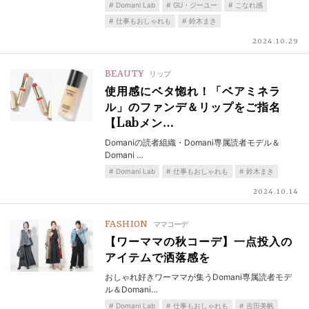
Domani Lab
GU・ジーユー
こなれ感
仕事もおしゃれも
鈴木まき
2024.10.29
BEAUTY
リップ
使用感にベタ惚れ！「ベアミネラ
ル」のファンデ＆リップをご指名
【Labメン…
Domaniの読者組織・Domani専属読者モデル＆
Domani …
Domani Lab
仕事もおしゃれも
鈴木まき
2024.10.14
FASHION
ママコーデ
【ワーママの秋コーデ】一点投入の
アイテムで洒落感を
おしゃれ好きワーママが集うDomani専属読者モデ
ル＆Domani…
Domani Lab
仕事もおしゃれも
吉田美帆