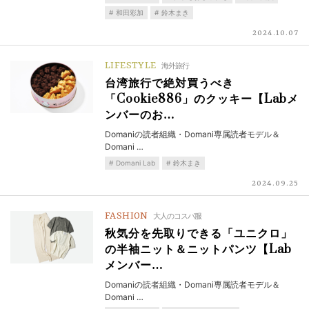
和田彩加
鈴木まき
2024.10.07
LIFESTYLE
海外旅行
台湾旅行で絶対買うべき
「Cookie886」のクッキー【Labメ
ンバーのお…
Domaniの読者組織・Domani専属読者モデル＆
Domani …
Domani Lab
鈴木まき
2024.09.25
FASHION
大人のコスパ服
秋気分を先取りできる「ユニクロ」
の半袖ニット＆ニットパンツ【Lab
メンバー…
Domaniの読者組織・Domani専属読者モデル＆
Domani …