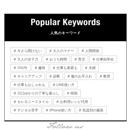
人気のキーワード
今さら聞けない
大人のマナー
人間関係
大人の女子力
おうち時間
育児
仕事効率化
100均
趣味
仕事も家庭も
夫婦
キャリアアップ
診断
服のお手入れ
教育
仕事もおしゃれも
LINE使い方
川口ゆかりの丁寧な暮らし
韓国
セレモニースタイル
お料理レシピ代用
デジタル苦手
iPhone使い方
気温別の服装