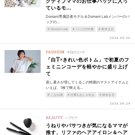
クティブママのお仕事バッグに入っ
ているモ…
Domani専属読者モデル＆Domani Labメンバーのバ
ッグの…
Domani Lab
バッグの中身
鈴木まき
2024.06.30
FASHION
今日のコーデ
「白T×きれい色ボトム」で初夏のフ
ェミニンコーデを軽やかに盛り上げ
て
蒸し暑さが増してくるこの時期のマストアイテムと
いえば、1枚で映える…
こなれ感
仕事もおしゃれも
鈴木まき
2024.06.29
BEAUTY
ヘアケア
うねりやパサつきが気になるママが
推す、リファのヘアアイロン＆ヘア