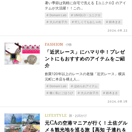
暑い季節は気軽に自宅で洗える【ユニクロ】のアイ
テムが大活躍！！この…
Domani Lab
UNIQLO・ユニクロ
大人の女子力
忙しくてもおしゃれ
鈴木まき
2024.08.22
FASHION
小物
「近沢レース」にハマり中！プレゼ
ントにもおすすめのアイテムをご紹
介
創業120年以上のレースの老舗「近沢レース」横浜
元町に本店を構え人…
Domani Lab
ほめられアイテム
働く私にごほうび
大人の女子力
鈴木まき
2024.08.18
LIFESTYLE
旅・お出かけ
元CAの空港マニアが行く！土佐グル
メ＆観光地を巡る旅【高知 子連れ＆