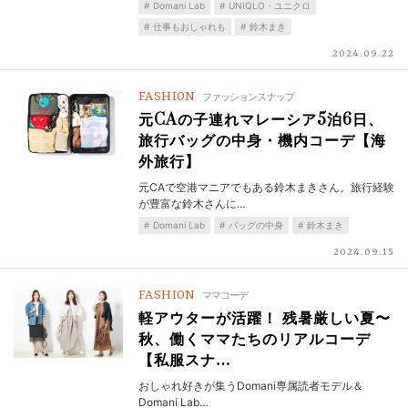
Domani Lab
UNIQLO・ユニクロ
仕事もおしゃれも
鈴木まき
2024.09.22
FASHION
ファッションスナップ
元CAの子連れマレーシア5泊6日、
旅行バッグの中身・機内コーデ【海
外旅行】
元CAで空港マニアでもある鈴木まきさん。旅行経験
が豊富な鈴木さんに…
Domani Lab
バッグの中身
鈴木まき
2024.09.15
FASHION
ママコーデ
軽アウターが活躍！ 残暑厳しい夏〜
秋、働くママたちのリアルコーデ
【私服スナ…
おしゃれ好きが集うDomani専属読者モデル＆
Domani Lab…