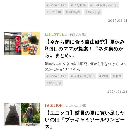
Domani Lab
こなれ感
仕事もおしゃれも
吉田美帆
和田彩加
鈴木まき
2024.09.11
LIFESTYLE
子育ての悩み
【今から間に合う自由研究】夏休み
9回目のママが提案！〝ネタ集めか
ら〟まとめ…
毎年悩みのタネの自由研究…何から手をつけていい
のかわからない！そん…
Domani Lab
今さら聞けない
教育
育児
鈴木まき
2024.08.24
FASHION
大人のコスパ服
【ユニクロ】酷暑の夏に買い足した
いのは「ブラキャミソールワンピー
ス」