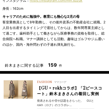
インスタグラム：
https://instagram.com/mm.suzuk
身長：162cm
キャリアのために勉強中。教育にも熱心な2児の母
客室乗務員として8年勤務し、その後外資系の不動産会社に就職。2
人目を出産するタイミングで退社してからは、数年間専業主婦とし
て過ごす。歯科助手として働きながら医療事務の資格を取得し、総
合病院へ転職。マナー講師としても活動。趣味はゴルフやジム通い
のほか、国内・海外問わずの子連れ弾丸旅行も。
159
鈴木まきに関する記事
件
FASHION
ママコーデ
【GU × rokhコラボ】「2ピースコ
ート」鈴木まきさんの着回し実例
発表されるや否や話題をさらった、 GUと
rokh（ロク）のコラボレ…