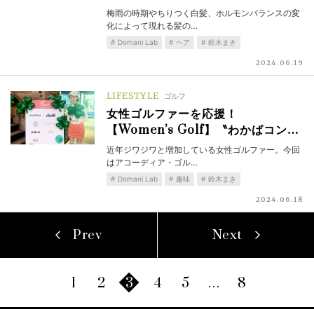
梅雨の時期やちりつく白髪、ホルモンバランスの変
化によって現れる髪の…
Domani Lab
ヘア
鈴木まき
2024.06.19
LIFESTYLE
ゴルフ
女性ゴルファーを応援！
【Women’s Golf】〝わかばコン…
近年ジワジワと増加している女性ゴルファー。今回
はアコーディア・ゴル…
Domani Lab
趣味
鈴木まき
2024.06.18
Prev
Next
1
2
3
4
5
…
8