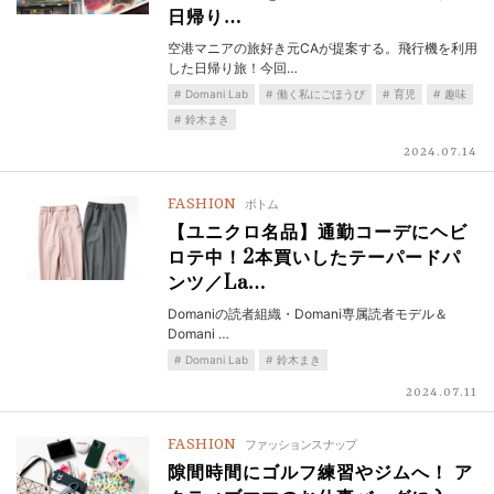
日帰り…
空港マニアの旅好き元CAが提案する。飛行機を利用
した日帰り旅！今回…
Domani Lab
働く私にごほうび
育児
趣味
鈴木まき
2024.07.14
FASHION
ボトム
【ユニクロ名品】通勤コーデにヘビ
ロテ中！2本買いしたテーパードパ
ンツ／La…
Domaniの読者組織・Domani専属読者モデル＆
Domani …
Domani Lab
鈴木まき
2024.07.11
FASHION
ファッションスナップ
隙間時間にゴルフ練習やジムへ！ ア