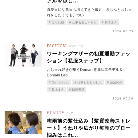
アルを涼し…
真夏日になる日も増えてきた最近、きちんとおしゃ
れをしたくても、つい…
こなれ感
仕事もおしゃれも
鈴木まき
2024.06.25
FASHION
ママコーデ
ワーキングマザーの初夏通勤ファッ
ション【私服スナップ】
おしゃれ好きが集うDomani専属読者モデル＆
Domani Lab…
Domani Lab
仕事もおしゃれも
菱沼阿弥
鈴木まき
飯島美穂
2024.06.19
BEAUTY
ヘア
梅雨前の髪仕込み【髪質改善ストレ
ート】うねりや広がり毎朝のブロー
悩みはこれ…