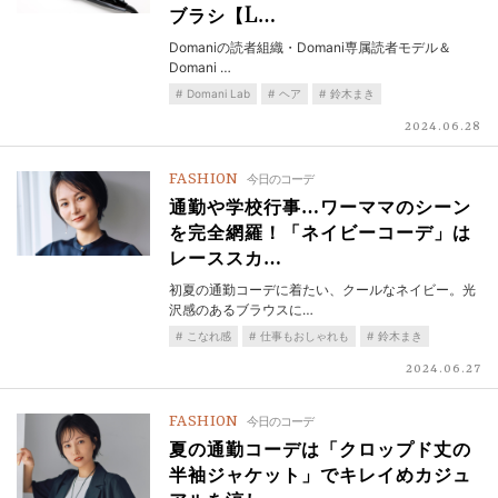
ブラシ【L…
Domaniの読者組織・Domani専属読者モデル＆
Domani …
Domani Lab
ヘア
鈴木まき
2024.06.28
FASHION
今日のコーデ
通勤や学校行事…ワーママのシーン
を完全網羅！「ネイビーコーデ」は
レーススカ…
初夏の通勤コーデに着たい、クールなネイビー。光
沢感のあるブラウスに…
こなれ感
仕事もおしゃれも
鈴木まき
2024.06.27
FASHION
今日のコーデ
夏の通勤コーデは「クロップド丈の
半袖ジャケット」でキレイめカジュ