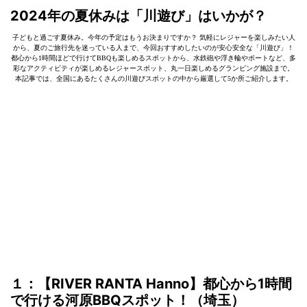
2024年の夏休みは「川遊び」はいかが？
子どもと過ごす夏休み。今年の予定はもうお決まりですか？ 気軽にレジャーを楽しみたい人
から、夏のご旅行先を迷っている人まで、今回おすすめしたいのが安心安全な「川遊び」！
都心から1時間ほどで行けてBBQも楽しめるスポットから、水鉄砲や浮き輪やボートなど、多
彩なアクティビティが楽しめるレジャースポット、丸一日楽しめるグランピング施設まで。
本記事では、全国にあるたくさんの川遊びスポットの中から厳選して5か所ご紹介します。
１：【RIVER RANTA Hanno】都心から1時間
で行ける河原BBQスポット！（埼玉）