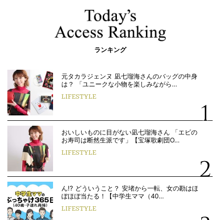
ランキング
元タカラジェンヌ 凪七瑠海さんのバッグの中身
は？ 「ユニークな小物を楽しみながら…
LIFESTYLE
おいしいものに目がない凪七瑠海さん 「エビの
お寿司は断然生派です」【宝塚歌劇団O…
LIFESTYLE
ん!? どういうこと？ 安堵から一転、女の勘はほ
ぼほぼ当たる！【中学生ママ（40…
LIFESTYLE