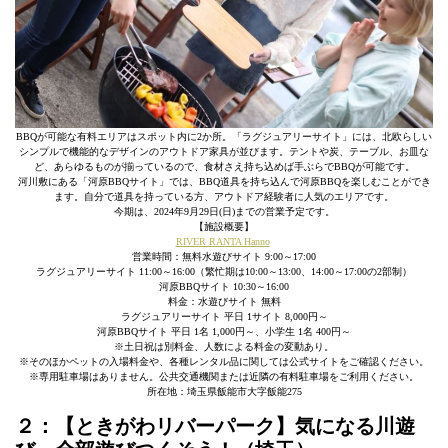
BBQが可能な有料エリアはスポット内に2か所。「ラグジュアリーサイト」には、北欧らしい
シンプルで機能的なデザインのアウトドア家具が並びます。テントや炭、テーブル、お皿な
ど、あらゆるものが揃っているので、食材さえ持ち込めば手ぶらでBBQが可能です。
河川敷にある「河原BBQサイト」では、BBQ道具を持ち込んで河原BBQを楽しむことができ
ます。自分で道具を持っている方、アウトドア経験者に人気のエリアです。
今期は、2024年9月29日(日)までの営業予定です。
【施設概要】
RIVER RANTA Hanno
営業時間：無料水遊びサイト 9:00～17:00
ラグジュアリーサイト 11:00～16:00（繁忙期は10:00～13:00、14:00～17:00の2部制）
河原BBQサイト 10:30～16:00
料金：水遊びサイト 無料
ラグジュアリーサイト 平日 1サイト 8,000円～
河原BBQサイト 平日 1名 1,000円～、小学生 1名 400円～
※土日祝は別料金、人数による料金の変動あり。
※そのほかペットの入場料金や、各種レンタル品に関しては公式サイトをご確認ください。
※専用駐車場はありません。公共交通機関または近隣の有料駐車場をご利用ください。
所在地：埼玉県飯能市大字飯能275
２：【ときがわリバーパーク】気になる川遊