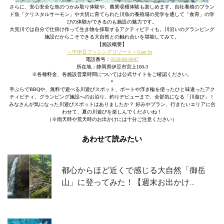
さらに、安心安全な魚のつかみ取り体験や、農業収穫体験も楽しめます。自社養殖のブラン
ド魚「クリスタルサーモン」や大切に育てられた川魚の養殖場の見学を通して「食育」の学
びの体験ができるのも施設の魅力です。
大見川では自分で仕掛け作って生き物を採取するアクティビティも。川沿いのグランピング
施設だからこそできる大自然との触れ合いを堪能してみて。
【施設概要】
～中伊豆フッシングリゾート～Gran In
電話番号：
0558-80-9047
所在地：静岡県伊豆市宮上160-3
※各種料金、各施設営業時間については公式サイトをご確認ください。
＊
手ぶらでBBQや、無料で遊べる川遊びスポット、ボートや浮き輪を使ったひと味違ったアク
ティビティ、グランピング施設へのお泊り、釣りデビューまで、全部気になる「川遊び」！
みなさんが気になった川遊びスポットはありましたか？ 好みやプラン、行きたいエリアに合
わせて、夏の川遊びを楽しんでくださいね！
（※雨天時や荒天時のお出かけには十分ご注意ください）
あわせて読みたい
都心からほど近くで感じる大自然「御岳
山」に登ってみた！【週末お出かけ…