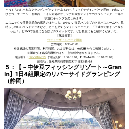
とってもおしゃれなグランピングテントがあるのも「ウッドデザインパーク岡崎」の魅力の
ひとつ。エアコン、お風呂、トイレ完備のオリジナル大型テントでのグランピング。一年中
快適にキャンプを楽しめます。
エスニックな雰囲気満点の家具のほかにも、かわいい猫足バスタブのあるバスルームや、見
晴らしのいいウッドデッキなど、どこを見てもフォトジェニック。「子連れで泊まって良か
った！」とSNSで話題になるほどのスポットです。ぜひ夏旅にもご検討くださいね。
【施設概要】
ウッドデザインパーク岡崎
営業時間：8:30~21:00
※各施設の営業時間、利用時間、および料金は、公式HPからご確認ください。
※川遊びは施設利用料のほか、別途料金はかかりません。
電話番号：
080-5810-6322
（電話受付：9:30~10:00、11:30~14:00、15:00~20:00）
所在地：愛知県岡崎市鍛埜町字日面8番地4
５：【～中伊豆フィッシングリゾート～Gran
In】1日4組限定のリバーサイドグランピング
（静岡）