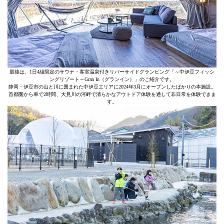
最後は、1日4組限定のサウナ・客室温泉付きリバーサイドグランピング「～中伊豆フィッシ
ングリゾート～Gran In（グランイン）」のご紹介です。
静岡・伊豆市の山と川に囲まれた中伊豆エリアに2024年3月にオープンしたばかりの本施設。
首都圏から車で2時間、大見川の河畔で清らかなアウトドア体験を通して非日常を体験できま
す。