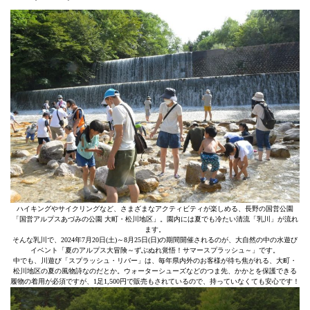
ハイキングやサイクリングなど、さまざまなアクティビティが楽しめる、長野の国営公園
「国営アルプスあづみの公園 大町・松川地区」。園内には夏でも冷たい清流「乳川」が流れ
ます。
そんな乳川で、2024年7月20日(土)～8月25日(日)の期間開催されるのが、大自然の中の水遊び
イベント「夏のアルプス大冒険～ずぶぬれ覚悟！サマースプラッシュ～」です。
中でも、川遊び「スプラッシュ・リバー」は、毎年県内外のお客様が待ち焦がれる、大町・
松川地区の夏の風物詩なのだとか。ウォーターシューズなどのつま先、かかとを保護できる
履物の着用が必須ですが、1足1,500円で販売もされているので、持っていなくても安心です！