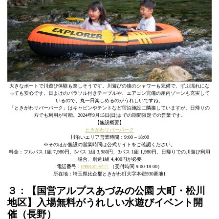
大きなボートで川遊び体験も楽しそうです。川遊びの後のシャワーも完備で、ずぶ濡れにな
っても安心です。日よけのパラソル付きテーブルや、エアコン完備の屋内ゾーンも充実して
いるので、丸一日楽しめるのがうれしいですね。
「ときがわリバーパーク」はキャビンやテントなど宿泊施設に隣接していますが、日帰りの
方でも利用が可能。2024年9月15日(日)までの期間限定での営業です。
【施設概要】
ときがわリバーパーク
川沿いエリア営業時間：9:00～18:00
※そのほか施設の営業時間は公式サイトをご確認ください。
料金：フルパス 1組 7,980円、5パス 1組 3,980円、3パス 1組 1,980円、日帰りでの川遊び利用
場合、別途1組 4,400円が必要
電話番号：
0493-81-5477
（受付時間 9:00-18:00）
所在地：埼玉県比企郡ときがわ町大字本郷930番地1
３：【国営アルプスあづみの公園 大町・松川
地区】入場無料がうれしい水遊びイベント開
催（長野）