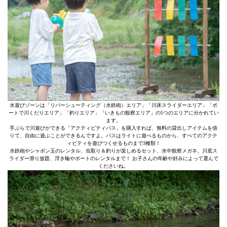
水遊びゾーンは「リバーシューティング（水鉄砲）エリア」「川床スライダーエリア」「ボ
ートで川くだりエリア」「釣りエリア」「いきもの観察エリア」の5つのエリアに分かれてい
ます。
手ぶらで川遊びができる「アクティビティパス」を購入すれば、無料の貸出しアイテムを借
りて、自由に遊ぶことができるんですよ。パスはライトに遊べるものから、すべてのアクテ
ィビティを遊びつくせるものまで3種類！
水鉄砲やシャボン玉のレンタル、虫取り＆釣りが楽しめるセット、水中観察メガネ、川底ス
ライダー滑り放題、浮き輪やボートのレンタルまで！ お子さんの年齢や好みによって選んで
くださいね。