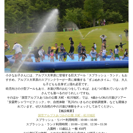
小さなお子さんには、アルプス大草原に登場する巨大プール「スプラッシュ・ランド」もお
すすめ。アルプス大草原のスプリンクラーが一斉に稼働する「ずぶぬれタイム」では、大人
も子どもも全身ずぶ濡れ必至です。
幼児向けの小型プールもあり、水遊び用のおむつをしていれば、おむつの取れていないお子
さんでも遊べるのがうれしいですね。
そのほか「国営アルプスあづみの公園 大町・松川地区」では、4歳からOKの川遊びツアー
「安曇野シャワーピクニック」や、自然体験「乳川のいきものと砂鉄調査隊」なども開催さ
れています。ぜひ大自然の中の川遊び体験をチェックしてみてください。
【施設概要】
国営アルプスあづみの公園 大町・松川地区
スプラッシュ・リバー利用時間：10:00～16:00
スプラッシュ・ランド利用時間：10:00～12:00、12:30～15:30
入園料：15歳以上 一般 450円