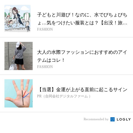
子どもと川遊び！なのに、水でびちょびち
ょ…気をつけたい服装とは？【出没！旅先
FASHION
で見...
大人の水際ファッションにおすすめのアイ
テムはコレ！
FASHION
【当選】金運が上がる直前に起こるサイン
PR（合同会社デジタルファーム ）
Recommended by