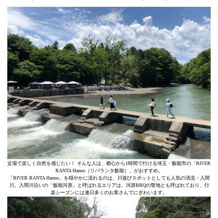
近場で楽しく自然を感じたい！ そんな人は、都心から1時間で行ける埼玉・飯能市の「RIVER
RANTA Hanno（リバランタ飯能）」がおすすめ。
「RIVER RANTA Hanno」を穏やかに流れるのは、川遊びスポットとしても人気の清流・入間
川。入間川沿いの「飯能河原」と呼ばれるエリアは、河原BBQの聖地とも呼ばれており、行
楽シーズンには連日多くのお客さんでにぎわいます。