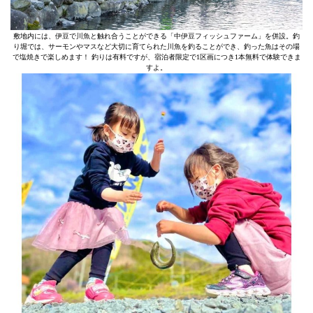
敷地内には、伊豆で川魚と触れ合うことができる「中伊豆フィッシュファーム」を併設。釣
り堀では、サーモンやマスなど大切に育てられた川魚を釣ることができ、釣った魚はその場
で塩焼きで楽しめます！ 釣りは有料ですが、宿泊者限定で1区画につき1本無料で体験できま
すよ。