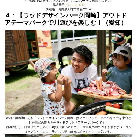
※15歳以下は無料。そのほか割引等は公式HPをご確認ください。
電話番号：
0261-21-1212
所在地：長野県大町市常盤7791-4
４：【ウッドデザインパーク岡崎】アウトド
アテーマパークで川遊びを楽しむ！（愛知）
愛知・岡崎市にある「ウッドデザインパーク岡崎」はグランピング、バーベキューを中心と
した自然の魅力を体感するアウトドアテーマパークです。
宿泊のほか、日帰りで楽しめるBBQや川沿いのサウナ、大自然の中でのさまざまなワークシ
ョップなど、大人も子どもも楽しめるスポットとして人気です。