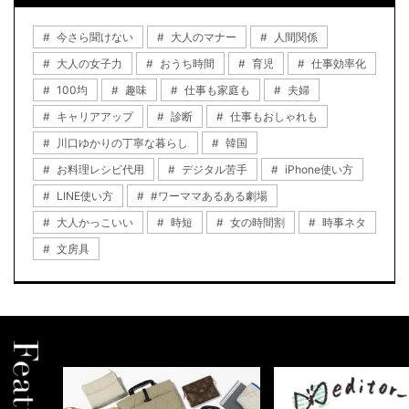
今さら聞けない
大人のマナー
人間関係
大人の女子力
おうち時間
育児
仕事効率化
100均
趣味
仕事も家庭も
夫婦
キャリアアップ
診断
仕事もおしゃれも
川口ゆかりの丁寧な暮らし
韓国
お料理レシピ代用
デジタル苦手
iPhone使い方
LINE使い方
#ワーママあるある劇場
大人かっこいい
時短
女の時間割
時事ネタ
文房具