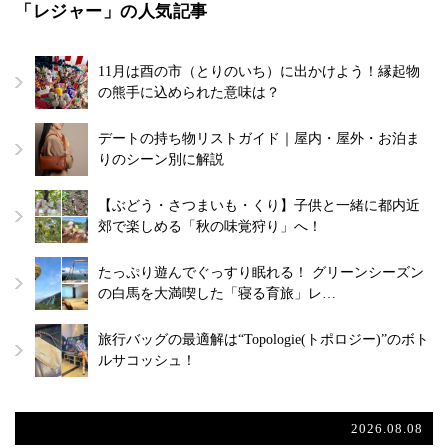
「レジャー」の人気記事
11月は酉の市（とりのいち）に出かけよう！縁起物
の熊手に込められた意味は？
デートの持ち物リストガイド｜屋内・屋外・お泊ま
りのシーン別に解説
【ぶどう・さつまいも・くり】子供と一緒に都内近
郊で楽しめる「秋の味覚狩り」へ！
たっぷり遊んでぐっすり眠れる！ グリーンシーズン
の白馬を大満喫した「寝る育旅」レ…
旅行バッグの最適解は“Topologie(トポロジー)”のボト
ルサコッシュ！
2026.08.08