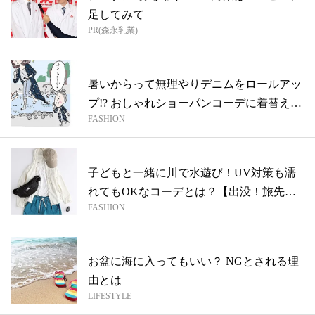
足してみて
PR(森永乳業)
暑いからって無理やりデニムをロールアッ
プ!? おしゃれショーパンコーデに着替え
FASHION
れ...
子どもと一緒に川で水遊び！UV対策も濡
れてもOKなコーデとは？【出没！旅先で
FASHION
見か...
お盆に海に入ってもいい？ NGとされる理
由とは
LIFESTYLE