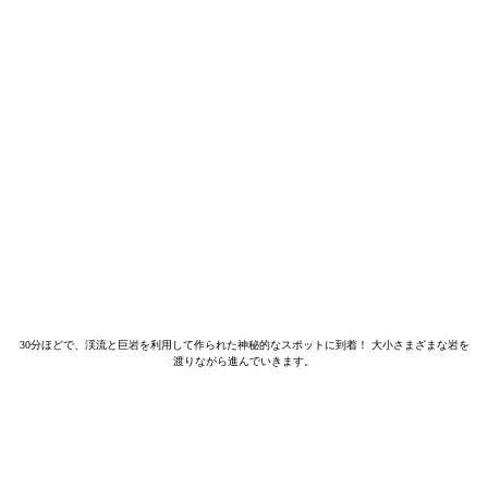
30分ほどで、渓流と巨岩を利用して作られた神秘的なスポットに到着！ 大小さまざまな岩を
渡りながら進んでいきます。