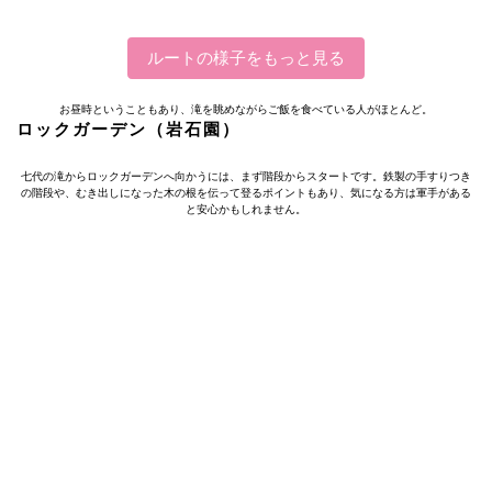
ルートの様子をもっと見る
お昼時ということもあり、滝を眺めながらご飯を食べている人がほとんど。
ロックガーデン（岩石園）
七代の滝からロックガーデンへ向かうには、まず階段からスタートです。鉄製の手すりつき
の階段や、むき出しになった木の根を伝って登るポイントもあり、気になる方は軍手がある
と安心かもしれません。