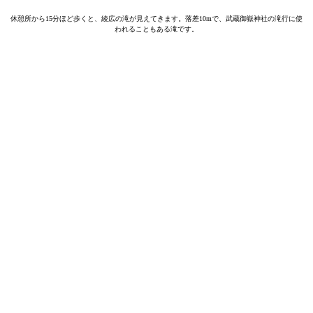
休憩所から15分ほど歩くと、綾広の滝が見えてきます。落差10mで、武蔵御嶽神社の滝行に使
われることもある滝です。