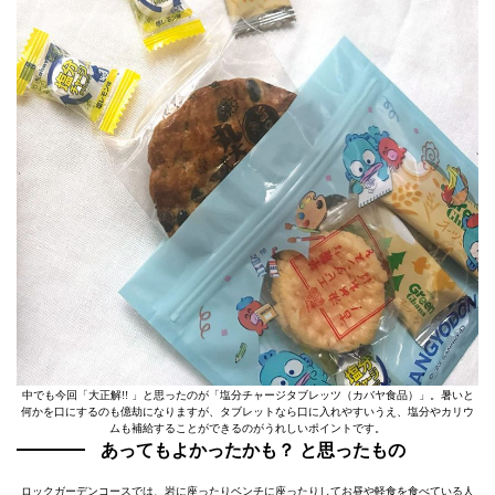
中でも今回「大正解!! 」と思ったのが「塩分チャージタブレッツ（カバヤ食品）」。暑いと
何かを口にするのも億劫になりますが、タブレットなら口に入れやすいうえ、塩分やカリウ
ムも補給することができるのがうれしいポイントです。
あってもよかったかも？ と思ったもの
ロックガーデンコースでは、岩に座ったりベンチに座ったりしてお昼や軽食を食べている人