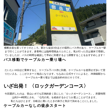
横断歩道を渡ってすぐのところ、駅から徒歩3分ほどの場所にバス停があり、ケーブルカー駅
まで行くことができます。多客時には臨時増発ありとのこと。私が行った日は連休で増便し
ていましたが、バスの時間を確認して早めに到着するよう調整することをおすすめします！
バス移動でケーブルカー乗り場へ
だいたい10分ほど乗車すると、ケーブル下バス停に到着。ケーブルカーを使用せず歩いて登
りたい人も、ここがスタート地点になります。ちなみに公式サイトによると、JR御嶽駅から
ケーブルカー乗り場までは徒歩約45分だそうです。
いざ出発！ 〈ロックガーデンコース〉
今回選択したのは、登山レポでも圧倒的多く目にした「ロックガーデンコース」。所要時間
は約3〜4時間とされ、「七代の滝」を経由するかどうか選ぶことができます。
私たちはひとまず、分岐点に着いたときの体力と気分で決めることにしました。
ケーブルカーなしの徒歩スタート