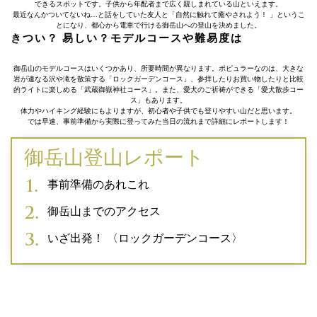
できるスポットです。子供から年配者まで広く親しまれている山といえます。
最近なんかついてないね…と話をしていた友人と「自然に触れて癒やされよう！ 」というこ
とになり、都心から電車で行ける御岳山への登山を決めました。
きつい？ 易しい？モデルコースや難易度は
御岳山のモデルコースはいくつかあり、所要時間が異なります。ポピュラーなのは、大きな
岩が連なる沢や滝を散策する「ロックガーデンコース」、参拝したりお買い物したりと比較
的ライトに楽しめる「武蔵御嶽神社コース」。また、愛犬のご祈祷ができる「愛犬散歩コー
ス」もあります。
体力やハイキング経験にもよりますが、初心者や子供でも登りやすい山だと思います。
では早速、事前準備から実際に登ってみた当日の流れまで詳細にレポートします！
御岳山登山レポート
事前準備のあれこれ
御岳山までのアクセス
いざ出発！ 〈ロックガーデンコース〉