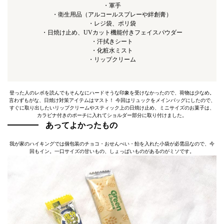
・軍手
・衛生用品（アルコールスプレーや絆創膏）
・レジ袋、ポリ袋
・日焼け止め、UVカット機能付きフェイスパウダー
・汗拭きシート
・化粧水ミスト
・リップクリーム
登った人のレポを読んでもそんなにハードそうな印象を受けなかったので、荷物は少なめ。
言わずもがな、日焼け対策アイテムはマスト！ 今回はリュックをメインバッグにしたので、
すぐに取り出したいリップクリームやスティック上の日焼け止め、ミニサイズのお菓子は、
カラビナ付きのポーチに入れてショルダー部分に取り付けました。
あってよかったもの
我が家のハイキングでは個包装のチョコ・おせんべい・飴を入れた小袋が必需品なので、今
回もイン。一口サイズの甘いもの、しょっぱいものがあるのがミソです。