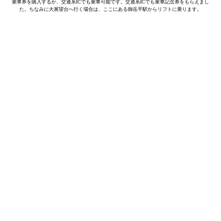
乗車券を購入するか、交通系ICでも乗車可能です。交通系ICでも乗車記念券をもらえまし
た。ちなみに大展望台へ行く場合は、ここにある御岳平駅からリフトに乗ります。