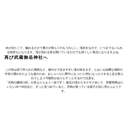
水が冷たくて、触れるだけで暑さが和らぐのもうれしい。滝好きなので、いつまでもいられ
る気持ちになります。滝が流れる音を聞いているだけでも清々しい気分になりますよね。
再び武蔵御岳神社へ
この先は岩で作られた階段など、緩やかで歩きやすい道が続きます。とはいえ結構な傾斜の
中切り開かれたような道のため、おしゃべりに夢中になったり2列になったりすると足を取ら
れてしまう可能性がありヒヤッとするので注意を。
「天狗の腰掛け杉」が見えたらもう一息です！ 綾広の滝からサクサク歩いて、所要時間はだ
いたい20〜30分ほど。ずっと見つめていると、天狗が座っている様子が目に浮かぶようで
す。