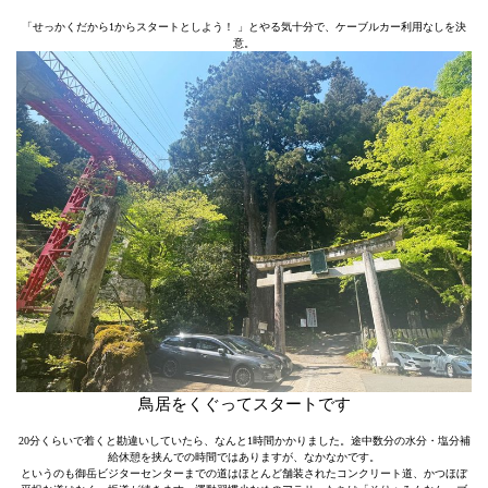
「せっかくだから1からスタートとしよう！ 」とやる気十分で、ケーブルカー利用なしを決
意。
鳥居をくぐってスタートです
20分くらいで着くと勘違いしていたら、なんと1時間かかりました。途中数分の水分・塩分補
給休憩を挟んでの時間ではありますが、なかなかです。
というのも御岳ビジターセンターまでの道はほとんど舗装されたコンクリート道、かつほぼ