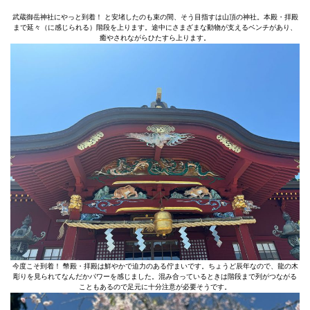
武蔵御岳神社にやっと到着！ と安堵したのも束の間、そう目指すは山頂の神社。本殿・拝殿
まで延々（に感じられる）階段を上ります。途中にさまざまな動物が支えるベンチがあり、
癒やされながらひたすら上ります。
今度こそ到着！ 幣殿・拝殿は鮮やかで迫力のある佇まいです。ちょうど辰年なので、龍の木
彫りを見られてなんだかパワーを感じました。混み合っているときは階段まで列がつながる
こともあるので足元に十分注意が必要そうです。