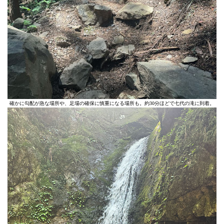
確かに勾配が急な場所や、足場の確保に慎重になる場所も。約30分ほどで七代の滝に到着。