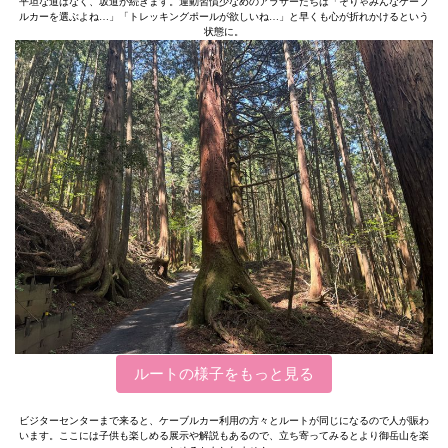
平坦な道はなく、坂道が続きます。運動習慣少なめのアラサーたちは「そりゃみんなケーブ
ルカーを選ぶよね…」「トレッキングポールが欲しいね…」と早くも心が折れかけるという
状態に。
ルートの様子をもっと見る
ビジターセンターまで来ると、ケーブルカー利用の方々とルートが同じになるので人が賑わ
います。ここには子供も楽しめる展示や解説もあるので、立ち寄ってみるとより御岳山を楽