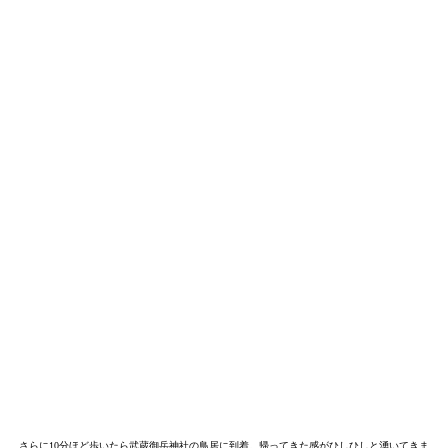
さらに10分ほど歩いたら武蔵御岳神社の鳥居に到着。帰ってきた感がひしひしと湧いてきま