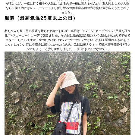
がほとんど。一緒に行く相手や人数にもよるので一概に言えませんが、友人同士など少人数
なら、個人的にはレジャーシートより折り畳みの携帯座布団の方が使い道が広そうだと感じ
ました。
服装（最高気温25度以上の日）
私も友人も登山用の服装を持ち合わせておらず、当日は〈Tシャツ×カーゴパンツ×足首を覆う
靴下×スニーカー〉コーデで臨みました。その日は最高気温28度という夏日だったので半袖で
スタートしていますが、念のためそれぞれパーカーやシャツといった軽く羽織れるものをリ
ュックにイン。特に不都合は感じなかったものの、次回は動きやすくて吸汗速乾機能付きTシ
ャツにしよう…と少し後悔しました。（汗かきタイプなので…）