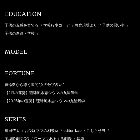
EDUCATION
子供の五感を育てる
学校行事コーデ
教育現場より
子供の習い事
/
/
/
/
子供の進路・学校
/
MODEL
FORTUNE
運命数から導く週間“女の数字占い”
【2月の運勢】琉球風水志シウマの九星気学
【2026年の運勢】琉球風水志シウマの九星気学
SERIES
町田啓太
お受験ママの相談室
editor_kao
こじらせ男
/
/
/
/
宝塚歌劇団OG
ワーママあるある劇場
耳恋
/
/