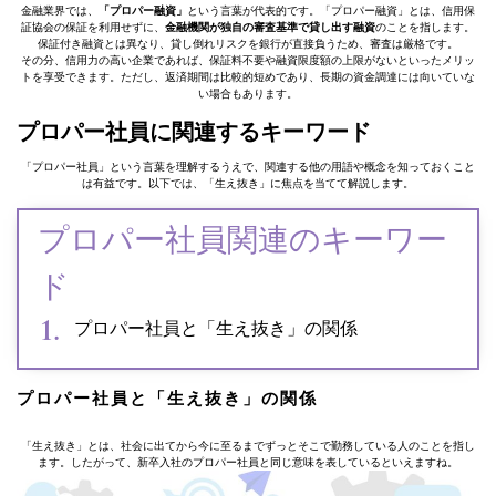
金融業界では、
「プロパー融資」
という言葉が代表的です。「プロパー融資」とは、信用保
証協会の保証を利用せずに、
金融機関が独自の審査基準で貸し出す融資
のことを指します。
保証付き融資とは異なり、貸し倒れリスクを銀行が直接負うため、審査は厳格です。
その分、信用力の高い企業であれば、保証料不要や融資限度額の上限がないといったメリッ
トを享受できます。ただし、返済期間は比較的短めであり、長期の資金調達には向いていな
い場合もあります。
プロパー社員に関連するキーワード
「プロパー社員」という言葉を理解するうえで、関連する他の用語や概念を知っておくこと
は有益です。以下では、「生え抜き」に焦点を当てて解説します。
プロパー社員関連のキーワー
ド
プロパー社員と「生え抜き」の関係
プロパー社員と「生え抜き」の関係
「生え抜き」とは、社会に出てから今に至るまでずっとそこで勤務している人のことを指し
ます。したがって、新卒入社のプロパー社員と同じ意味を表しているといえますね。