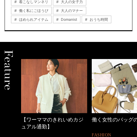
着こなしマンネリ
大人の女子力
働く私にごほうび
大人のマナー
ほめられアイテム
Domanist
おうち時間
【ワーママのきれいめカジ
働く女性のバッグの中身
ュアル通勤】
FASHION