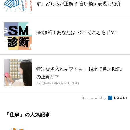
す」どちらが正解？ 言い換え表現も紹介
SM診断！あなたはドS？それともドM？
特別な名入れギフトも！ 銀座で選ぶReFa
の上質ケア
PR（ReFa GINZA on CREA）
Recommended by
「仕事」の人気記事