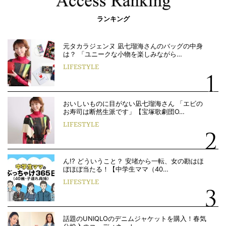
ランキング
元タカラジェンヌ 凪七瑠海さんのバッグの中身
は？ 「ユニークな小物を楽しみながら…
LIFESTYLE
おいしいものに目がない凪七瑠海さん 「エビの
お寿司は断然生派です」【宝塚歌劇団O…
LIFESTYLE
ん!? どういうこと？ 安堵から一転、女の勘はほ
ぼほぼ当たる！【中学生ママ（40…
LIFESTYLE
話題のUNIQLOのデニムジャケットを購入！春気