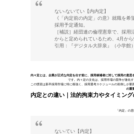
ない‐ないてい【内内定】
《「内定前の内定」の意》就職を希
採用予定通知。
［補説］経団連の倫理憲章で、採用活
からと定められているため、4月から
引用：『デジタル大辞泉』（小学館
内々定とは、企業が正式な内定を出す前に、採用候補者に対して採用の意思
です。内々定の文化は、採用市場の競争が激化す
この慣習は新卒採用市場に特に根強く、採用選考スケジュールの前倒しが要
の重
内定との違い｜法的拘束力やタイミング
「内定」の意
ない‐てい【内定】