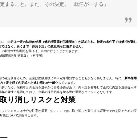
で定まること。また、その決定。「就任が―する」
）
的に、
内定は一定の法律的効果（解約権留保付労働契約）が認められ、特定の条件下では解消が難し
約ではなく、あくまで「採用予定」の意思表示に過ぎません。
、2週間の予告期間を置けば、自由に行うことができます。
法律用語辞典 第五版』（有斐閣）
期に確定させるため、企業は面接直後に内々定を通知することも少なくありません。特に、
新卒採用
内々定を経て内定式へと進む流れが一般化しています。
が多いため、候補者との合意を速やかに得る必要があり、内々定を省略して正式な内定を直接提示す
補者の属性に起因しており、企業の採用戦略を練る際に重要なポイントとなります。
取り消しリスクと対策
在している点には十分な注意が必要です。ここでは、取り消しが発生する背景やそれを防ぐための実
対策について深掘りします。