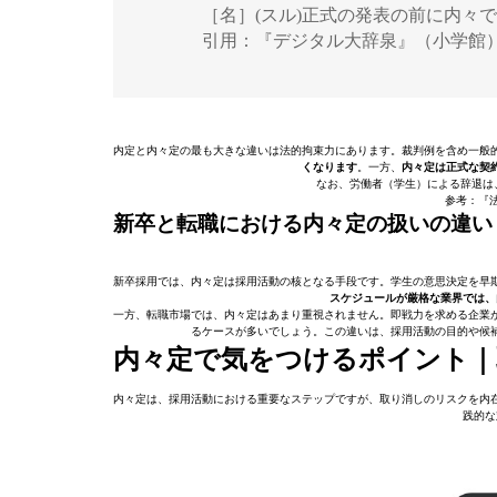
［名］(スル)正式の発表の前に内々
引用：『デジタル大辞泉』（小学館
内定と内々定の最も大きな違いは法的拘束力にあります。裁判例を含め一般
くなります
。一方、
内々定は正式な契
なお、労働者（学生）による辞退は
参考：『
新卒と転職における内々定の扱いの違い
新卒採用では、内々定は採用活動の核となる手段です。学生の意思決定を早
スケジュールが厳格な業界では、
一方、転職市場では、内々定はあまり重視されません。即戦力を求める企業
るケースが多いでしょう。この違いは、採用活動の目的や候
内々定で気をつけるポイント｜
内々定は、採用活動における重要なステップですが、取り消しのリスクを内
践的な