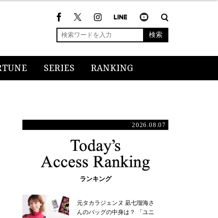
検索
RTUNE
SERIES
RANKING
2026.08.07
ランキング
元タカラジェンヌ 凪七瑠海さ
んのバッグの中身は？ 「ユニ