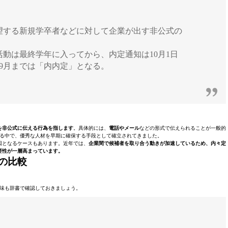
望する新規学卒者などに対して企業が出す非公式の
動は最終学年に入ってから、内定通知は10月1日
9月までは「内内定」となる。
）
を非公式に伝える行為を指します
。具体的には、
電話やメール
などの形式で伝えられることが一般的
る中で、優秀な人材を早期に確保する手段として確立されてきました。
因となるケースもあります。近年では、
企業間で候補者を取り合う動きが加速しているため、内々定
要性が一層高まっています。
の比較
味も辞書で確認しておきましょう。