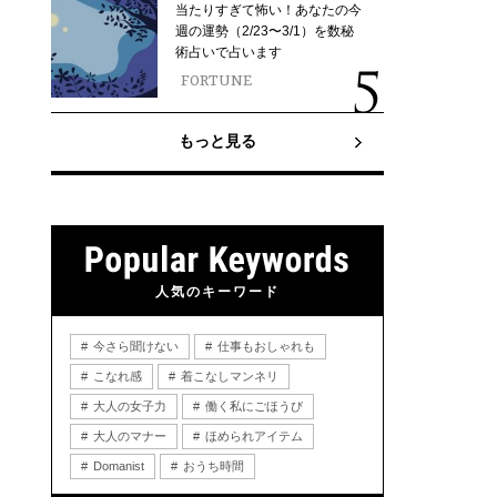
当たりすぎて怖い！あなたの今
週の運勢（2/23〜3/1）を数秘
術占いで占います
FORTUNE
もっと見る
人気のキーワード
今さら聞けない
仕事もおしゃれも
こなれ感
着こなしマンネリ
大人の女子力
働く私にごほうび
大人のマナー
ほめられアイテム
Domanist
おうち時間