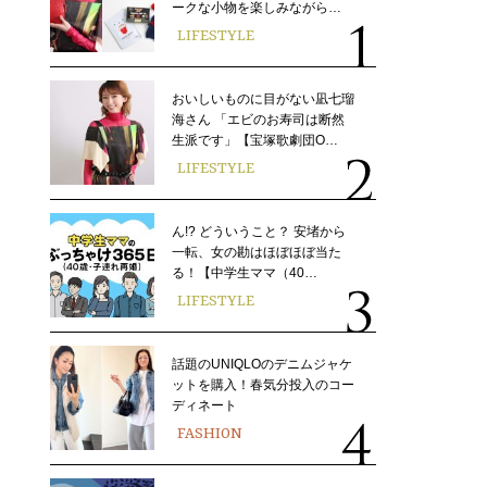
ークな小物を楽しみながら…
LIFESTYLE
おいしいものに目がない凪七瑠
海さん 「エビのお寿司は断然
生派です」【宝塚歌劇団O…
LIFESTYLE
ん!? どういうこと？ 安堵から
一転、女の勘はほぼほぼ当た
る！【中学生ママ（40…
LIFESTYLE
話題のUNIQLOのデニムジャケ
ットを購入！春気分投入のコー
ディネート
FASHION