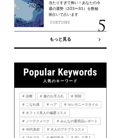
当たりすぎて怖い！あなたの今
週の運勢（2/23〜3/1）を数秘
術占いで占います
FORTUNE
もっと見る
人気のキーワード
診断
服のお手入れ
韓国
こなれ感
ヘア
セレモニースタイル
オフィス美人の偏愛コスメ
ノーテクメーク
みんなの愛用品レポート
40代美容
大人のプチプラコスメ
プチプラ
無印良品
楽して美人