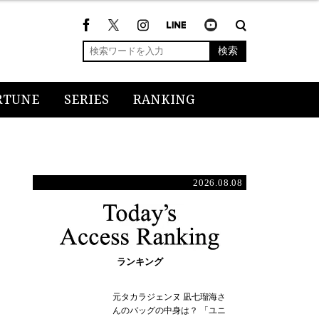
検索
RTUNE
SERIES
RANKING
2026.08.08
ランキング
元タカラジェンヌ 凪七瑠海さ
んのバッグの中身は？ 「ユニ