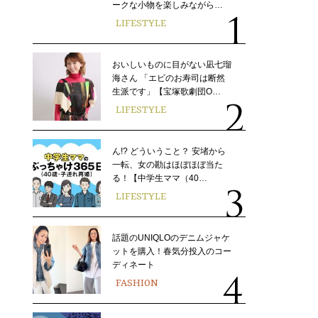
ークな小物を楽しみながら…
LIFESTYLE
おいしいものに目がない凪七瑠
海さん 「エビのお寿司は断然
生派です」【宝塚歌劇団O…
LIFESTYLE
ん!? どういうこと？ 安堵から
一転、女の勘はほぼほぼ当た
る！【中学生ママ（40…
LIFESTYLE
話題のUNIQLOのデニムジャケ
ットを購入！春気分投入のコー
ディネート
FASHION