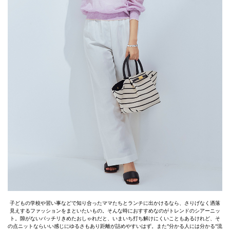
子どもの学校や習い事などで知り合ったママたちとランチに出かけるなら、さりげなく洒落
見えするファッションをまといたいもの。そんな時におすすめなのがトレンドのシアーニッ
ト。隙がないバッチリきめたおしゃれだと、いまいち打ち解けにくいこともあるけれど、そ
の点ニットならいい感じにゆるさもあり距離が詰めやすいはず。また”分かる人には分かる”流