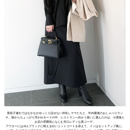
普段子連れではなかなかゆっくり話せない仲良しママたちと、年内最後のおしゃべりラン
チ。朝からちょっぴり浮かれモードの中、レストランへ向かう装いに選んだのは、小洒落た
お店の雰囲気になじむ辛口レディな黒コーデ。
アウターにはALLブラックに映える白いニットコートを添えて、インはセットアップ風に、