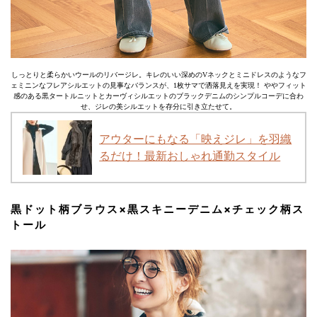
しっとりと柔らかいウールのリバージレ。キレのいい深めのVネックとミニドレスのようなフ
ェミニンなフレアシルエットの見事なバランスが、1枚サマで洒落見えを実現！ ややフィット
感のある黒タートルニットとカーヴィシルエットのブラックデニムのシンプルコーデに合わ
せ、ジレの美シルエットを存分に引き立たせて。
アウターにもなる「映えジレ」を羽織
るだけ！最新おしゃれ通勤スタイル
黒ドット柄ブラウス×黒スキニーデニム×チェック柄ス
トール