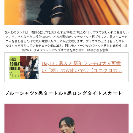
友人とのランチは、着飾るほどではないけれど手軽に”映える”トップスでおしゃれに見せたい
ところ。そんなときに役立つのが、とろみ素材がリッチなドット柄ブラウス。黒スキニーデ
ニムを合わせるだけで大人可愛いカジュアルが完成します。ブラウスの上にはおったストー
ルはすっきりとしているチェック柄に加え、同じモノトーンなのでドット柄とも好相性。淡
色のバッグ＆フラットパンプスで色を効かせて、軽やかさも意識。
Day13：親友と新年ランチは大人可愛
い「柄」のW使いで♡【ユニクロの…
ブルーシャツ×黒タートル×黒ロングタイトスカート