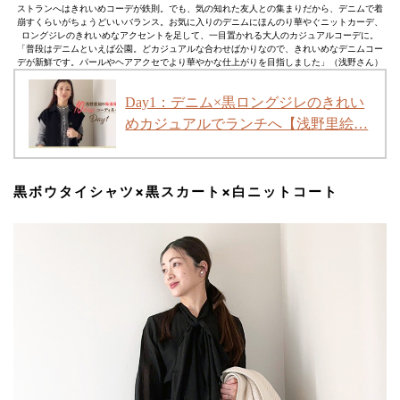
ストランへはきれいめコーデが鉄則。でも、気の知れた友人との集まりだから、デニムで着
崩すくらいがちょうどいいバランス。お気に入りのデニムにほんのり華やぐニットカーデ、
ロングジレのきれいめなアクセントを足して、一目置かれる大人のカジュアルコーデに。
「普段はデニムといえば公園。どカジュアルな合わせばかりなので、きれいめなデニムコー
デが新鮮です。パールやヘアアクセでより華やかな仕上がりを目指しました」（浅野さん）
Day1：デニム×黒ロングジレのきれい
めカジュアルでランチへ【浅野里絵…
黒ボウタイシャツ×黒スカート×白ニットコート