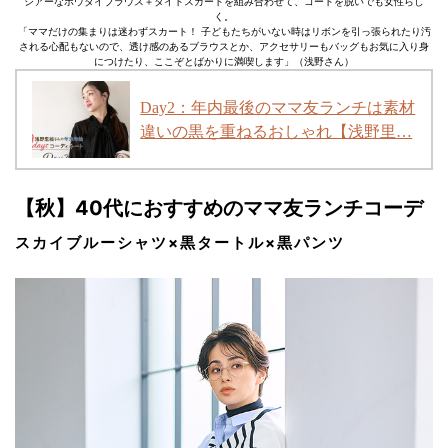
シアーなボウタイブラウス＋タイトスカートを組み合わせて、コートを脱いでも女性らし
く。
「ママだけの集まりは迷わずスカート！ 子どもたちがいない時はリボンを引っ張られたり汚
される心配もないので、透け感のあるブラウスとか、アクセサリーもバッグもお気に入り身
につけたり、ここぞとばかりに満喫します」（浅野さん）
Day2：年内最後のママ友ランチは素材
違いの黒を重ねるおしゃれ【浅野里…
【秋】40代におすすめのママ友ランチコーデ
スカイブルーシャツ×黒タートル×黒パンツ