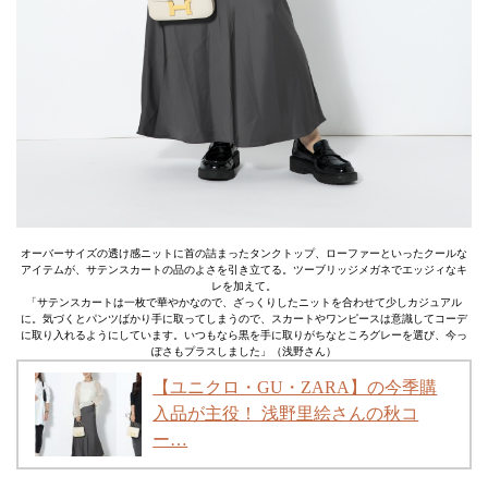
オーバーサイズの透け感ニットに首の詰まったタンクトップ、ローファーといったクールな
アイテムが、サテンスカートの品のよさを引き立てる。ツーブリッジメガネでエッジィなキ
レを加えて。
「サテンスカートは一枚で華やかなので、ざっくりしたニットを合わせて少しカジュアル
に。気づくとパンツばかり手に取ってしまうので、スカートやワンピースは意識してコーデ
に取り入れるようにしています。いつもなら黒を手に取りがちなところグレーを選び、今っ
ぽさもプラスしました」（浅野さん）
【ユニクロ・GU・ZARA】の今季購
入品が主役！ 浅野里絵さんの秋コ
ー…