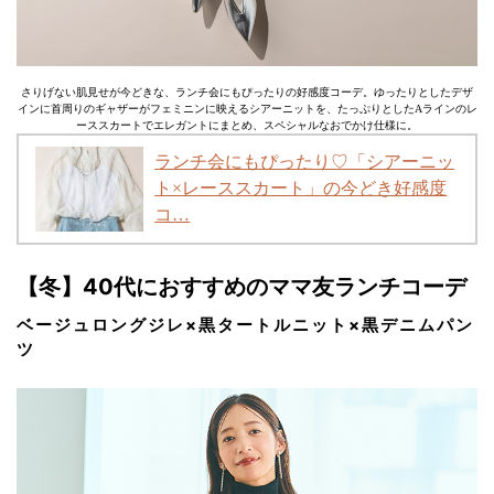
さりげない肌見せが今どきな、ランチ会にもぴったりの好感度コーデ。ゆったりとしたデザ
インに首周りのギャザーがフェミニンに映えるシアーニットを、たっぷりとしたAラインのレ
ーススカートでエレガントにまとめ、スペシャルなおでかけ仕様に。
ランチ会にもぴったり♡「シアーニッ
ト×レーススカート」の今どき好感度
コ…
【冬】40代におすすめのママ友ランチコーデ
ベージュロングジレ×黒タートルニット×黒デニムパン
ツ