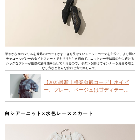
華やかな襟のフリルを首元のVカットがすっきり見せているニットカーデを主役に、より深い
チャコールグレーのタイトスカートでキリリと引き締めて。ニットカーデはほのかに透ける
シックなグレーが抜群の洒落感を出してくれるので、ボタンを開けてインナーを見せる着こ
なし方など色んな合わせ方で楽しんで。
【2025最新｜授業参観コーデ】ネイビ
ー、グレー、ベージュは甘ディテー…
白シアーニット×水色レーススカート