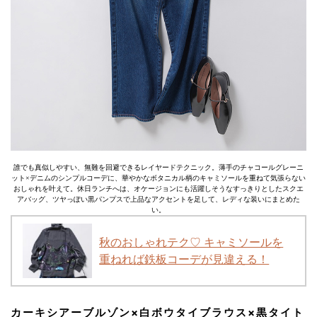
誰でも真似しやすい、無難を回避できるレイヤードテクニック。薄手のチャコールグレーニ
ット×デニムのシンプルコーデに、華やかなボタニカル柄のキャミソールを重ねて気張らない
おしゃれを叶えて。休日ランチへは、オケージョンにも活躍しそうなすっきりとしたスクエ
アバッグ、ツヤっぽい黒パンプスで上品なアクセントを足して、レディな装いにまとめた
い。
秋のおしゃれテク♡ キャミソールを
重ねれば鉄板コーデが見違える！
カーキシアーブルゾン×白ボウタイブラウス×黒タイト